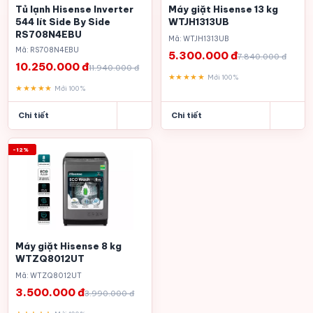
Tủ lạnh Hisense Inverter
Máy giặt Hisense 13 kg
544 lít Side By Side
WTJH1313UB
RS708N4EBU
Mã: WTJH1313UB
Mã: RS708N4EBU
5.300.000 đ
7.840.000 đ
10.250.000 đ
11.940.000 đ
★★★★★
Mới 100%
★★★★★
Mới 100%
Chi tiết
Chi tiết
-12%
Máy giặt Hisense 8 kg
WTZQ8012UT
Mã: WTZQ8012UT
3.500.000 đ
3.990.000 đ