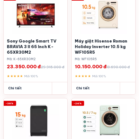
Sony Google Smart TV
Máy giặt Hisense Roman
BRAVIA 3 II 65 Inch K-
Holiday Inverter 10.5 kg
65XR30M2
WF105R5
Mã: K-65XR30M2
Mã: WF105R5
23.350.000 đ
10.150.000 đ
29.915.000 đ
13.690.000 đ
★★★★★
★★★★★
Mới 100%
Mới 100%
Chi tiết
Chi tiết
-38%
-24%