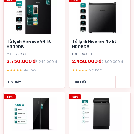
Tủ lạnh Hisense 94 lít
Tủ lạnh Hisense 45 lít
HR09DB
HR05DB
Mã: HR09DB
Mã: HR05DB
2.750.000 đ
2.450.000 đ
3.240.000 đ
2.800.000 đ
★★★★★
★★★★★
Mới 100%
Mới 100%
Chi tiết
Chi tiết
-14%
-32%