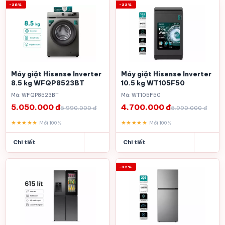
-28%
-22%
Máy giặt Hisense Inverter
Máy giặt Hisense Inverter
8.5 kg WFQP8523BT
10.5 kg WT105F50
Mã: WFQP8523BT
Mã: WT105F50
5.050.000 đ
4.700.000 đ
6.990.000 đ
5.990.000 đ
★★★★★
★★★★★
Mới 100%
Mới 100%
Chi tiết
Chi tiết
-32%