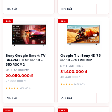
Chi tiết
Chi tiết
-22%
-22%
Sony Google Smart TV
Google Tivi Sony 4K 75
BRAVIA 3 II 55 Inch K-
inch K-75XR30M2
55XR30M2
Mã: K-75XR30M2
Mã: K-55XR30M2
31.400.000 đ
20.050.000 đ
40.440.000 đ
25.565.000 đ
★★★★★
Mới 100%
★★★★★
Mới 100%
Chi tiết
Chi tiết
-22%
-26%