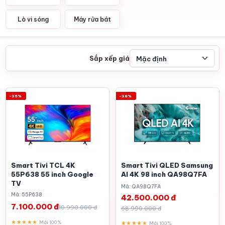
Lò vi sóng
Máy rửa bát
Sắp xếp giá
-35%
-38%
Smart Tivi TCL 4K
Smart Tivi QLED Samsung
55P638 55 inch Google
AI 4K 98 inch QA98Q7FA
TV
Mã: QA98Q7FA
Mã: 55P638
42.500.000 đ
7.100.000 đ
10.990.000 đ
68.990.000 đ
★★★★★
Mới 100%
★★★★★
Mới 100%