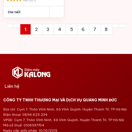
★★★★★
Mới 100%
Chi tiết
1
2
3
4
5
6
7
8
Liên hệ
CÔNG TY TNHH THƯƠNG MẠI VÀ DỊCH VỤ QUANG MINH ĐỨC
Địa chỉ: Cụm 7, Thôn Vĩnh Ninh, Xã Vĩnh Quỳnh, Huyện Thanh Trì, TP Hà Nội.
Điện thoại: 0896.625.234
VPGD: Cụm 7, Thôn Vĩnh Ninh, Xã Vĩnh Quỳnh, Huyện Thanh Trì, TP Hà Nội.
Mã số thuế: 0108937704
Ngày cấp giấy phép: 10/10/2019