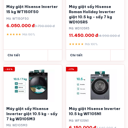
Máy giặt Hisense Inverter
Máy giặt sấy Hisense
15 kg WT150F50
Roman Holiday Inverter
giặt 10.5 kg - sấy 7 kg
Mã: WT150F50
WD105R5
6.050.000 đ
9.790.000 đ
Mã: WD105R5
★★★★★
Mới 100%
11.450.000 đ
14.990.000 đ
★★★★★
Mới 100%
Chi tiết
Chi tiết
-30%
-17%
Máy giặt sấy Hisense
Máy giặt Hisense Inverter
Inverter giặt 10.5 kg - sấy
10.5 kg WF105N1
7 kg WD105M3
Mã: WF105N1
Mã: WD105M3
6.150.000 đ