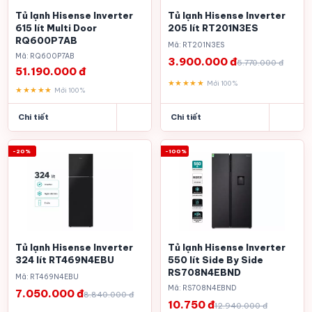
Tủ lạnh Hisense Inverter
Tủ lạnh Hisense Inverter
615 lít Multi Door
205 lít RT201N3ES
RQ600P7AB
Mã: RT201N3ES
Mã: RQ600P7AB
3.900.000 đ
5.770.000 đ
51.190.000 đ
★★★★★
Mới 100%
★★★★★
Mới 100%
Chi tiết
Chi tiết
-20%
-100%
Tủ lạnh Hisense Inverter
Tủ lạnh Hisense Inverter
324 lít RT469N4EBU
550 lít Side By Side
RS708N4EBND
Mã: RT469N4EBU
Mã: RS708N4EBND
7.050.000 đ
8.840.000 đ
10.750 đ
12.940.000 đ