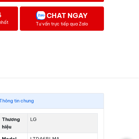
4
CHAT NGAY
nhất
Tư vấn trực tiếp qua Zalo
Thông tin chung
Thương
LG
hiệu
Model
LTD46BLMA