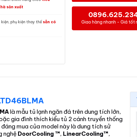
hà sản xuất
0896.625.23
Giao hàng nhanh - Giá tốt 
h kiện, phụ kiện thay thế
sẵn có
ít LTD46BLMA
LMA
là mẫu tủ lạnh ngăn đá trên dung tích lớn,
oặc gia đình thích kiểu tủ 2 cánh truyền thống
ểm đáng mua của model này là dung tích sử
ng nghệ
DoorCooling ™
,
LinearCooling™
,