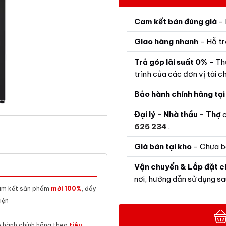
Cam kết bán đúng giá
- 
Giao hàng nhanh
- Hỗ tr
Trả góp lãi suất 0%
- Th
trình của các đơn vị tài ch
Bảo hành chính hãng tại
Đại lý - Nhà thầu - Thợ
c
625 234
.
Giá bán tại kho
- Chưa b
Vận chuyển & Lắp đặt c
nơi, hướng dẫn sử dụng sau
m kết sản phẩm
mới 100%
, đầy
iện
 hành chính hãng theo
tiêu