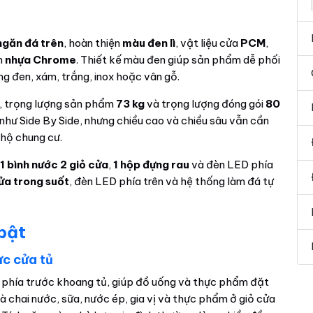
ngăn đá trên
, hoàn thiện
màu đen lì
, vật liệu cửa
PCM
,
m
nhựa Chrome
. Thiết kế màu đen giúp sản phẩm dễ phối
ng đen, xám, trắng, inox hoặc vân gỗ.
, trọng lượng sản phẩm
73 kg
và trọng lượng đóng gói
80
như Side By Side, nhưng chiều cao và chiều sâu vẫn cần
hộ chung cư.
,
1 bình nước 2 giỏ cửa
,
1 hộp đựng rau
và đèn LED phía
cửa trong suốt
, đèn LED phía trên và hệ thống làm đá tự
 bật
c cửa tủ
c phía trước khoang tủ, giúp đồ uống và thực phẩm đặt
là chai nước, sữa, nước ép, gia vị và thực phẩm ở giỏ cửa