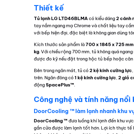
Thiết kế
Tủ lạnh LG LTD46BLMA
có kiểu dáng
2 cánh 
tay nắm ngang mạ Chrome và chất liệu tay cầ
với bếp hiện đại, đặc biệt là không gian dùng tô
Kích thước sản phẩm là
700 x 1845 x 725 mm
kg
. Với chiều rộng 700 mm, tủ không quá ngang 
được đo kỹ nếu đặt trong hộc tủ bếp hoặc căn 
Bên trong ngăn mát, tủ có
2 kệ kính cường lực
trên. Ngăn đông có
1 kệ kính cường lực
,
2 giỏ 
động
SpacePlus™
.
Công nghệ và tính năng nổi
DoorCooling ™ làm lạnh nhanh khu vự
DoorCooling ™
đưa luồng khí lạnh đến khu vự
gần cửa được làm lạnh tốt hơn. Lợi ích thực tế 