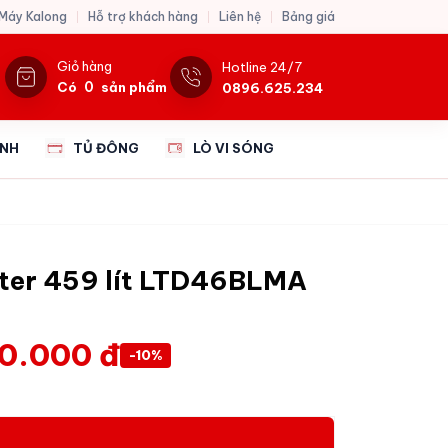
 Máy Kalong
Hỗ trợ khách hàng
Liên hệ
Bảng giá
Giỏ hàng
Hotline 24/7
0
Có
sản phẩm
0896.625.234
ẠNH
TỦ ĐÔNG
LÒ VI SÓNG
rter 459 lít LTD46BLMA
0.000 đ
-10%