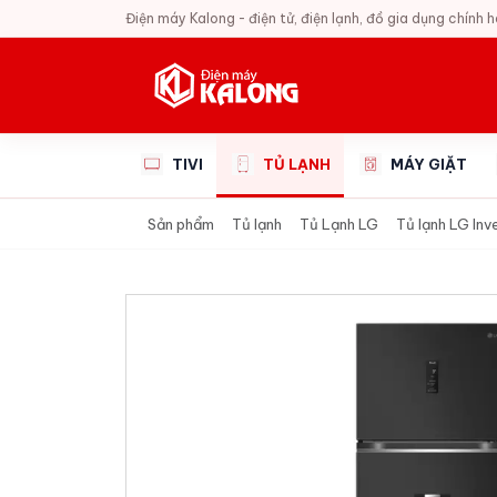
Điện máy Kalong - điện tử, điện lạnh, đồ gia dụng chính 
TIVI
TỦ LẠNH
MÁY GIẶT
Sản phẩm
Tủ lạnh
Tủ Lạnh LG
Tủ lạnh LG Inv