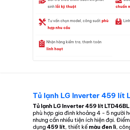
sinh
lỗi kỹ thuật
chuẩn n
Tư vấn chọn model, công suất
phù
Lin
hợp nhu cầu
Nhận hàng kiểm tra, thanh toán
linh hoạt
Tủ lạnh LG Inverter 459 l
Tủ lạnh LG Inverter 459 lít LTD46B
phù hợp gia đình khoảng 4 - 5 người h
nhưng cần nhiều tiện ích hiện đại. Đi
dụng
459 lít
, thiết kế
màu đen lì
, cô