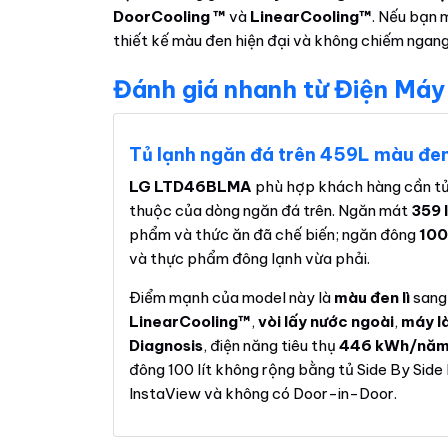
DoorCooling ™
và
LinearCooling™
. Nếu bạn 
thiết kế màu đen hiện đại và không chiếm ngang
Đánh giá nhanh từ Điện Máy
Tủ lạnh ngăn đá trên 459L màu đen
LG LTD46BLMA
phù hợp khách hàng cần tủ 
thuộc của dòng ngăn đá trên. Ngăn mát
359 l
phẩm và thức ăn đã chế biến; ngăn đông
100 
và thực phẩm đông lạnh vừa phải.
Điểm mạnh của model này là
màu đen lì
sang
LinearCooling™
,
vòi lấy nước ngoài
,
máy l
Diagnosis
, điện năng tiêu thụ
446 kWh/nă
đông 100 lít không rộng bằng tủ Side By Sid
InstaView và không có Door-in-Door.