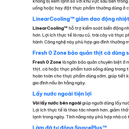
không bị kém lạnh so với khu vực sâu bên trong
uống hoặc hay đặt thực phẩm thường dùng ở c
LinearCooling™ giảm dao động nhiệt
LinearCooling™
hỗ trợ kiểm soát biến động nh
hơn. Lợi ích thực tế là rau củ, trái cây và thực 
hành. Công nghệ này phù hợp gia đình thường m
Fresh 0 Zone bảo quản thịt cá dùng
Fresh 0 Zone
là ngăn bảo quản chuyên biệt ở 
thịt, cá hoặc thực phẩm tươi sống dùng trong th
hoàn toàn cho thực phẩm dùng sớm, giúp tiết ki
gia đình nấu ăn hằng ngày.
Lấy nước ngoài tiện lợi
Vòi lấy nước bên ngoài
giúp người dùng lấy nư
Lợi ích thực tế là thao tác nhanh hơn, giảm thấ
lạnh trong ngày. Tính năng này phù hợp nhà có t
Làm đá tự động SpacePlus™