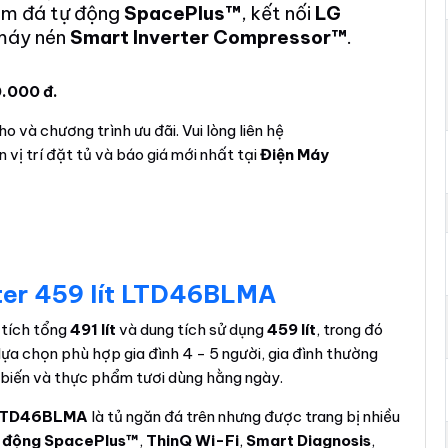
làm đá tự động
SpacePlus™
, kết nối
LG
máy nén
Smart Inverter Compressor™
.
0.000 đ.
o và chương trình ưu đãi. Vui lòng liên hệ
 vị trí đặt tủ và báo giá mới nhất tại
Điện Máy
rter 459 lít LTD46BLMA
 tích tổng
491 lít
và dung tích sử dụng
459 lít
, trong đó
 lựa chọn phù hợp gia đình 4 - 5 người, gia đình thường
 biến và thực phẩm tươi dùng hằng ngày.
t LTD46BLMA
là tủ ngăn đá trên nhưng được trang bị nhiều
ự động SpacePlus™
,
ThinQ Wi-Fi
,
Smart Diagnosis
,