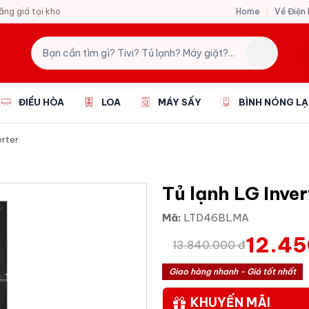
Home
Về Điện
hãng giá tại kho
ĐIỀU HÒA
LOA
MÁY SẤY
BÌNH NÓNG L
erter
Tủ lạnh LG Inve
Mã:
LTD46BLMA
12.45
13.840.000 đ
Giao hàng nhanh - Giá tốt nhất
KHUYẾN MÃI