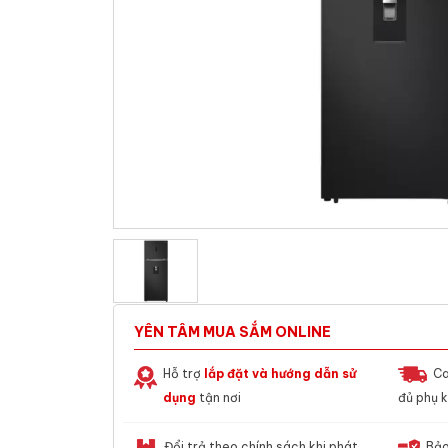
YÊN TÂM MUA SẮM ONLINE
Hỗ trợ
lắp đặt và hướng dẫn sử
Ca
dụng
tận nơi
đủ phụ k
Đổi trả theo chính sách khi phát
Bảo