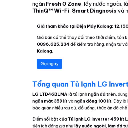
ngăn
Fresh 0 Zone
, lấy nước ngoài, 
ThinQ™ Wi-Fi
,
Smart Diagnosis
và 
Giá tham khảo tại Điện Máy Kalong: 12.15
Giá bán có thể thay đổi theo thời điểm, tồn kh
0896.625.234
để kiểm tra hàng, nhận tư vấn
Kalong
.
Gọi ngay
Tổng quan Tủ lạnh LG Inve
LG LTD46BLMA
là tủ lạnh
ngăn đá trên
, dung
ngăn mát 359 lít
và
ngăn đông 100 lít
. Đây là
bảo quản nhiều rau củ, đồ uống, thức ăn đã chế
Điểm nổi bật của
Tủ lạnh LG Inverter 459 lí
tiện ích đáng giá như
lấy nước ngoài
,
làm đá t