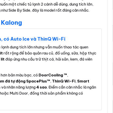
muốn một chiếc tủ lạnh 2 cánh dễ dùng, dung tích lớn,
 như Side By Side, đây là model rất đáng cân nhắc.
 Kalong
, có Auto Ice và ThinQ Wi-Fi
lạnh dung tích lớn nhưng vẫn muốn thao tác quen
ít
rất rộng để bảo quản rau củ, đồ uống, sữa, hộp thực
lít
đáp ứng nhu cầu trữ thịt cá, hải sản, kem, đá viên
 hơn bản màu bạc, có
DoorCooling ™
,
àm đá tự động SpacePlus™
,
ThinQ Wi-Fi
,
Smart
m
và nhãn năng lượng
4 sao
. Điểm cần cân nhắc là ngăn
e hoặc Multi Door, đồng thời sản phẩm không có