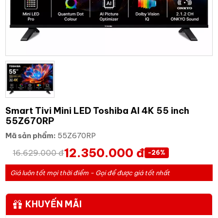
Smart Tivi Mini LED Toshiba AI 4K 55 inch
55Z670RP
Mã sản phẩm:
55Z670RP
12.350.000 đ
16.629.000 đ
-26%
Giá luôn tốt mọi thời điểm - Gọi để được giá tốt nhất
KHUYẾN MÃI