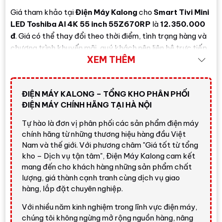
Giá tham khảo tại
Điện Máy Kalong
cho
Smart Tivi Mini
LED Toshiba AI 4K 55 inch 55Z670RP
là
12.350.000
đ
. Giá có thể thay đổi theo thời điểm, tình trạng hàng và
chương trình khuyến mãi, quý khách nên liên hệ trực tiếp
XEM THÊM
để nhận báo giá mới nhất.
Đánh giá nhanh từ Điện Máy
Kalong
ĐIỆN MÁY KALONG – TỔNG KHO PHÂN PHỐI
ĐIỆN MÁY CHÍNH HÃNG TẠI HÀ NỘI
Tự hào là đơn vị phân phối các sản phẩm điện máy
Nhận định nhanh về Toshiba 55Z670RP
chính hãng từ những thương hiệu hàng đầu Việt
Nam và thế giới. Với phương châm "Giá tốt từ tổng
Smart Tivi Mini LED Toshiba AI 4K 55 inch
kho – Dịch vụ tận tâm", Điện Máy Kalong cam kết
55Z670RP
là lựa chọn đáng cân nhắc nếu bạn
mang đến cho khách hàng những sản phẩm chất
đang tìm một chiếc tivi 55 inch có công nghệ Mini
lượng, giá thành cạnh tranh cùng dịch vụ giao
LED, màu sắc Quantum Dot, tần số quét 144Hz và
hàng, lắp đặt chuyên nghiệp.
mức giá dễ tiếp cận. So với tivi LED phổ thông,
model này nổi bật hơn nhờ
Mini LED
,
Quantum
Với nhiều năm kinh nghiệm trong lĩnh vực điện máy,
Dot Color
,
Full Array Local Dimming
,
REGZA
chúng tôi không ngừng mở rộng nguồn hàng, nâng