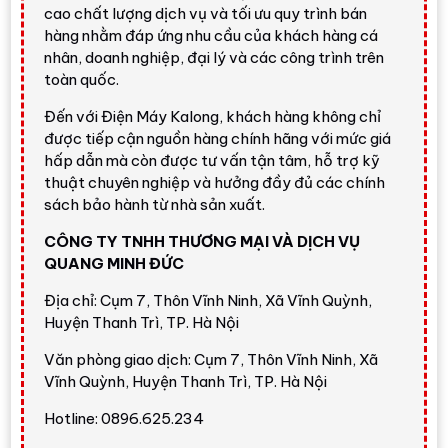
cao chất lượng dịch vụ và tối ưu quy trình bán
Engine ZRi
,
AI Picture Optimizer
,
AI 4K Clarity
,
hàng nhằm đáp ứng nhu cầu của khách hàng cá
Dolby Vision IQ
và
FreeSync Premium
.
nhân, doanh nghiệp, đại lý và các công trình trên
Điểm mạnh:
màn hình 55 inch, Mini LED, VA LCD,
toàn quốc.
Quantum Dot Color, 4K Ultra HD, HDR10, HDR10+,
Đến với Điện Máy Kalong, khách hàng không chỉ
HDR10+ Adaptive, Dolby Vision, Dolby Vision IQ,
được tiếp cận nguồn hàng chính hãng với mức giá
Dolby Vision Gaming/HDR10+ Gaming, AI HDR
hấp dẫn mà còn được tư vấn tận tâm, hỗ trợ kỹ
Enhancer, AI Natural Focus, AI Natural Beauty, tần
thuật chuyên nghiệp và hưởng đầy đủ các chính
số quét 144Hz, VRR, ALLM, Game Deck, âm thanh
sách bảo hành từ nhà sản xuất.
40W, 3 loa, Dolby Atmos, Regza Bass Woofer,
CÔNG TY TNHH THƯƠNG MẠI VÀ DỊCH VỤ
VIDAA U9, AirPlay 2, Miracast, Bluetooth 5.3 và
QUANG MINH ĐỨC
điều khiển giọng nói.
Địa chỉ: Cụm 7, Thôn Vĩnh Ninh, Xã Vĩnh Quỳnh,
Điểm cần cân nhắc:
kích thước 55 inch phù hợp
Huyện Thanh Trì, TP. Hà Nội
phòng vừa và phòng ngủ lớn hơn là phòng khách
quá rộng. Nếu bạn muốn màn hình lớn hơn để xem
Văn phòng giao dịch: Cụm 7, Thôn Vĩnh Ninh, Xã
phim đã hơn, có thể cân nhắc Toshiba 65Z670RP
Vĩnh Quỳnh, Huyện Thanh Trì, TP. Hà Nội
hoặc 75Z670RP; nếu muốn cấu hình cao hơn về
Hotline: 0896.625.234
âm thanh và chuyển động, có thể tham khảo dòng