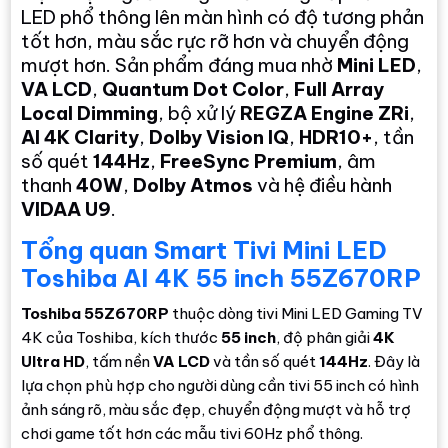
LED phổ thông lên màn hình có độ tương phản
tốt hơn, màu sắc rực rỡ hơn và chuyển động
mượt hơn. Sản phẩm đáng mua nhờ
Mini LED
,
VA LCD
,
Quantum Dot Color
,
Full Array
Local Dimming
, bộ xử lý
REGZA Engine ZRi
,
AI 4K Clarity
,
Dolby Vision IQ
,
HDR10+
, tần
số quét
144Hz
,
FreeSync Premium
, âm
thanh
40W
,
Dolby Atmos
và hệ điều hành
VIDAA U9
.
Tổng quan Smart Tivi Mini LED
Toshiba AI 4K 55 inch 55Z670RP
Toshiba 55Z670RP
thuộc dòng tivi Mini LED Gaming TV
4K của Toshiba, kích thước
55 inch
, độ phân giải
4K
Ultra HD
, tấm nền
VA LCD
và tần số quét
144Hz
. Đây là
lựa chọn phù hợp cho người dùng cần tivi 55 inch có hình
ảnh sáng rõ, màu sắc đẹp, chuyển động mượt và hỗ trợ
chơi game tốt hơn các mẫu tivi 60Hz phổ thông.