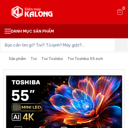
0
DANH MỤC SẢN PHẨM
Sản phẩm
Tivi
Tivi Toshiba
Tivi Toshiba 55 inch