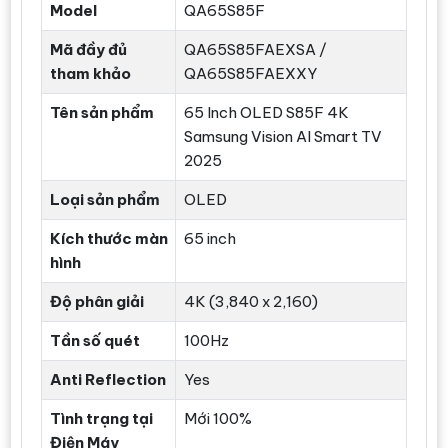
Model
QA65S85F
Mã đầy đủ
QA65S85FAEXSA /
tham khảo
QA65S85FAEXXY
Tên sản phẩm
65 Inch OLED S85F 4K
Samsung Vision AI Smart TV
2025
Loại sản phẩm
OLED
Kích thước màn
65 inch
hình
Độ phân giải
4K (3,840 x 2,160)
Tần số quét
100Hz
Anti Reflection
Yes
Tình trạng tại
Mới 100%
Điện Máy