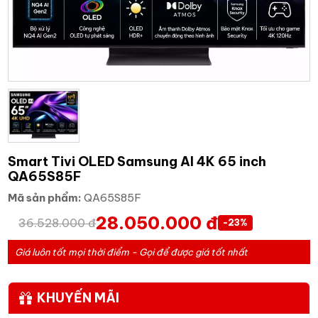
Smart Tivi OLED Samsung AI 4K 65 inch
QA65S85F
Mã sản phẩm:
QA65S85F
28.050.000 đ
36.528.000 đ
-23%
Giá luôn tốt mọi thời điểm - Gọi để được giá tốt nhất
KHUYẾN MÃI