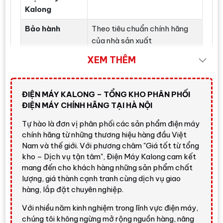
Kalong
Bảo hành
Theo tiêu chuẩn chính hãng
của nhà sản xuất
XEM THÊM
Hình ảnh
ĐIỆN MÁY KALONG – TỔNG KHO PHÂN PHỐI
Âm thanh
ĐIỆN MÁY CHÍNH HÃNG TẠI HÀ NỘI
Smart TV & kết nối
Tự hào là đơn vị phân phối các sản phẩm điện máy
chính hãng từ những thương hiệu hàng đầu Việt
Nam và thế giới. Với phương châm "Giá tốt từ tổng
Game & tiện ích
kho – Dịch vụ tận tâm", Điện Máy Kalong cam kết
mang đến cho khách hàng những sản phẩm chất
Kích thước & lắp đặt
lượng, giá thành cạnh tranh cùng dịch vụ giao
hàng, lắp đặt chuyên nghiệp.
Điện năng & phụ kiện
Với nhiều năm kinh nghiệm trong lĩnh vực điện máy,
chúng tôi không ngừng mở rộng nguồn hàng, nâng