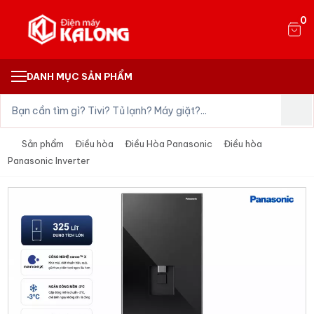
0
DANH MỤC SẢN PHẨM
Sản phẩm
Điều hòa
Điều Hòa Panasonic
Điều hòa
Panasonic Inverter