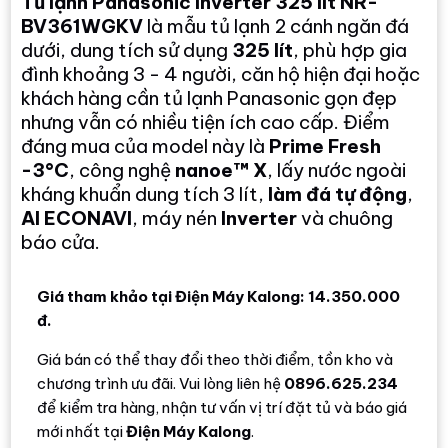
Tủ lạnh Panasonic Inverter 325 lít NR-
BV361WGKV
là mẫu tủ lạnh 2 cánh ngăn đá
dưới, dung tích sử dụng
325 lít
, phù hợp gia
đình khoảng 3 - 4 người, căn hộ hiện đại hoặc
khách hàng cần tủ lạnh Panasonic gọn đẹp
nhưng vẫn có nhiều tiện ích cao cấp. Điểm
đáng mua của model này là
Prime Fresh
-3°C
, công nghệ
nanoe™ X
, lấy nước ngoài
kháng khuẩn dung tích 3 lít,
làm đá tự động
,
AI ECONAVI
, máy nén
Inverter
và chuông
báo cửa.
Giá tham khảo tại Điện Máy Kalong: 14.350.000
đ.
Giá bán có thể thay đổi theo thời điểm, tồn kho và
chương trình ưu đãi. Vui lòng liên hệ
0896.625.234
để kiểm tra hàng, nhận tư vấn vị trí đặt tủ và báo giá
mới nhất tại
Điện Máy Kalong
.