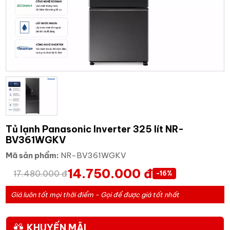
Tủ lạnh Panasonic Inverter 325 lít NR-
BV361WGKV
Mã sản phẩm:
NR-BV361WGKV
14.750.000 đ
17.480.000 đ
-16%
Giá luôn tốt mọi thời điểm - Gọi để được giá tốt nhất
KHUYẾN MÃI