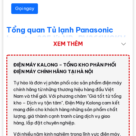
Gọi ngay
Tổng quan Tủ lạnh Panasonic
Inverter 325 lít NR-BV361WGKV
XEM THÊM
Panasonic NR-BV361WGKV
là tủ lạnh 2 cánh ngăn đá
dưới, có dung tích sử dụng
325 lít
, trong đó ngăn lạnh
khoảng
228 lít
và ngăn đông khoảng
97 lít
. Đây là mức
ĐIỆN MÁY KALONG – TỔNG KHO PHÂN PHỐI
dung tích phù hợp với gia đình 3 - 4 người, đặc biệt là gia
ĐIỆN MÁY CHÍNH HÃNG TẠI HÀ NỘI
đình cần ngăn mát dễ thao tác, thường dùng rau củ, đồ
Tự hào là đơn vị phân phối các sản phẩm điện máy
uống, thực phẩm tươi và thức ăn đã chế biến hằng ngày.
chính hãng từ những thương hiệu hàng đầu Việt
Nam và thế giới. Với phương châm "Giá tốt từ tổng
Điểm nổi bật của
Tủ lạnh Panasonic Inverter 325 lít
kho – Dịch vụ tận tâm", Điện Máy Kalong cam kết
NR-BV361WGKV
là sự kết hợp giữa thiết kế ngăn đá
mang đến cho khách hàng những sản phẩm chất
dưới tiện lợi và nhóm công nghệ cao cấp như
Prime
lượng, giá thành cạnh tranh cùng dịch vụ giao
Fresh
,
nanoe™ X
,
Ag Clean
, lấy nước ngoài và làm đá tự
hàng, lắp đặt chuyên nghiệp.
động. Đây là lựa chọn đáng cân nhắc nếu bạn muốn một
chiếc tủ lạnh Panasonic dung tích vừa, dễ bố trí nhưng
Với nhiều năm kinh nghiệm trong lĩnh vực điện máy,