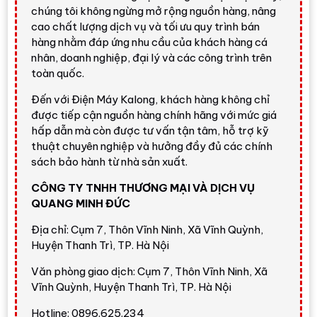
chúng tôi không ngừng mở rộng nguồn hàng, nâng
vẫn có đủ tiện ích cho sinh hoạt hiện đại.
cao chất lượng dịch vụ và tối ưu quy trình bán
hàng nhằm đáp ứng nhu cầu của khách hàng cá
Đánh giá nhanh từ Điện Máy
nhân, doanh nghiệp, đại lý và các công trình trên
Kalong
toàn quốc.
Đến với Điện Máy Kalong, khách hàng không chỉ
Tủ lạnh ngăn đá dưới 325L có đông
được tiếp cận nguồn hàng chính hãng với mức giá
mềm, lấy nước ngoài và làm đá tự động
hấp dẫn mà còn được tư vấn tận tâm, hỗ trợ kỹ
thuật chuyên nghiệp và hưởng đầy đủ các chính
Panasonic NR-BV361WGKV
phù hợp khách hàng
sách bảo hành từ nhà sản xuất.
muốn tủ lạnh 2 cánh nhưng không muốn chỉ dừng ở
các tiện ích cơ bản. Với
Prime Fresh -3°C
, người
CÔNG TY TNHH THƯƠNG MẠI VÀ DỊCH VỤ
dùng có thể bảo quản thịt cá dùng sớm tiện hơn; với
QUANG MINH ĐỨC
nanoe™ X
, khoang tủ được hỗ trợ khử mùi và vô
Địa chỉ: Cụm 7, Thôn Vĩnh Ninh, Xã Vĩnh Quỳnh,
hiệu hóa vi khuẩn; với
lấy nước ngoài
và
làm đá tự
Huyện Thanh Trì, TP. Hà Nội
động
, trải nghiệm sử dụng hằng ngày tiện lợi hơn rõ
rệt.
Văn phòng giao dịch: Cụm 7, Thôn Vĩnh Ninh, Xã
Vĩnh Quỳnh, Huyện Thanh Trì, TP. Hà Nội
Điểm mạnh của model này là kích thước gọn hơn các
Hotline: 0896.625.234
mẫu trên 400 lít, thiết kế ngăn đá dưới dễ lấy thực