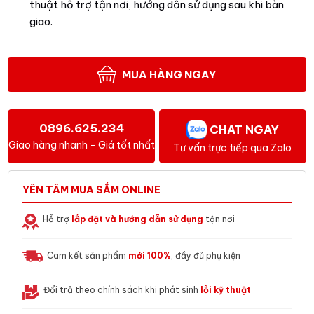
thuật hỗ trợ tận nơi, hướng dẫn sử dụng sau khi bàn
giao.
MUA HÀNG NGAY
0896.625.234
CHAT NGAY
Giao hàng nhanh - Giá tốt nhất
Tư vấn trực tiếp qua Zalo
YÊN TÂM MUA SẮM ONLINE
Hỗ trợ
lắp đặt và hướng dẫn sử dụng
tận nơi
Cam kết sản phẩm
mới 100%
, đầy đủ phụ kiện
Đổi trả theo chính sách khi phát sinh
lỗi kỹ thuật