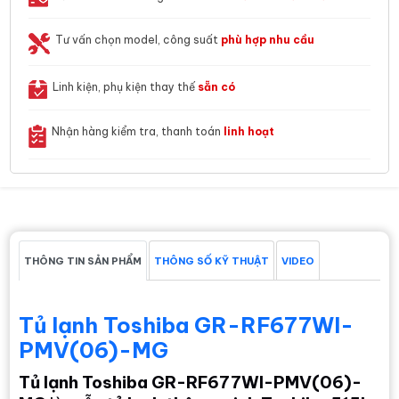
Tư vấn chọn model, công suất
phù hợp nhu cầu
Linh kiện, phụ kiện thay thế
sẵn có
Nhận hàng kiểm tra, thanh toán
linh hoạt
THÔNG TIN SẢN PHẨM
THÔNG SỐ KỸ THUẬT
VIDEO
Tủ lạnh Toshiba GR-RF677WI-
PMV(06)-MG
Tủ lạnh Toshiba GR-RF677WI-PMV(06)-