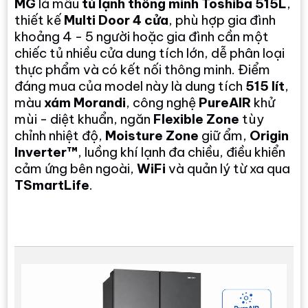
MG
là mẫu
tủ lạnh thông minh Toshiba 515L
,
thiết kế
Multi Door 4 cửa
, phù hợp gia đình
khoảng 4 - 5 người hoặc gia đình cần một
chiếc tủ nhiều cửa dung tích lớn, dễ phân loại
thực phẩm và có kết nối thông minh. Điểm
đáng mua của model này là dung tích
515 lít
,
màu
xám Morandi
, công nghệ
PureAIR
khử
mùi - diệt khuẩn, ngăn
Flexible Zone
tùy
chỉnh nhiệt độ,
Moisture Zone
giữ ẩm,
Origin
Inverter™
, luồng khí lạnh đa chiều, điều khiển
cảm ứng bên ngoài,
WiFi
và quản lý từ xa qua
TSmartLife
.