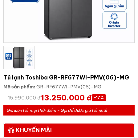
Tủ lạnh Toshiba GR-RF677WI-PMV(06)-MG
Mã sản phẩm:
GR-RF677WI-PMV(06)-MG
13.250.000 đ
15.990.000 đ
-17%
Giá luôn tốt mọi thời điểm - Gọi để được giá tốt nhất
KHUYẾN MÃI