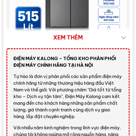
XEM THÊM
ĐIỆN MÁY KALONG – TỔNG KHO PHÂN PHỐI
ĐIỆN MÁY CHÍNH HÃNG TẠI HÀ NỘI
Tự hào là đơn vị phân phối các sản phẩm điện máy
Tủ lạnh Toshiba GR-RF677WI-PMV(06)-MG
chính hãng từ những thương hiệu hàng đầu Việt
515L chính hãng, giá tốt tại Điện Máy Kalong
Nam và thế giới. Với phương châm "Giá tốt từ tổng
kho – Dịch vụ tận tâm", Điện Máy Kalong cam kết
mang đến cho khách hàng những sản phẩm chất
Giá tham khảo tại Điện Máy Kalong: Liên hệ để
lượng, giá thành cạnh tranh cùng dịch vụ giao
nhận giá tốt nhất.
hàng, lắp đặt chuyên nghiệp.
Giá bán có thể thay đổi theo thời điểm, tồn kho và
Với nhiều năm kinh nghiệm trong lĩnh vực điện máy,
chương trình ưu đãi. Vui lòng liên hệ
0896.625.234
chúng tôi không ngừng mở rộng nguồn hàng, nâng