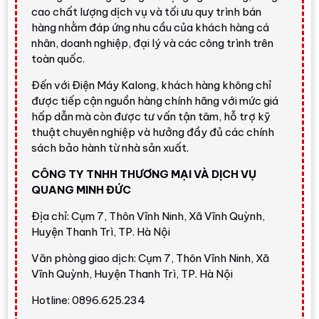
để kiểm tra hàng, xác nhận chính sách bảo hành,
cao chất lượng dịch vụ và tối ưu quy trình bán
phương án vận chuyển lắp đặt và nhận báo giá mới
hàng nhằm đáp ứng nhu cầu của khách hàng cá
nhất tại
Điện Máy Kalong
.
nhân, doanh nghiệp, đại lý và các công trình trên
toàn quốc.
Gọi ngay
Đến với Điện Máy Kalong, khách hàng không chỉ
được tiếp cận nguồn hàng chính hãng với mức giá
hấp dẫn mà còn được tư vấn tận tâm, hỗ trợ kỹ
Tổng quan Tủ lạnh Toshiba GR-
thuật chuyên nghiệp và hưởng đầy đủ các chính
RF677WI-PMV(06)-MG
sách bảo hành từ nhà sản xuất.
Toshiba GR-RF677WI-PMV(06)-MG
là tủ lạnh nhiều
CÔNG TY TNHH THƯƠNG MẠI VÀ DỊCH VỤ
cửa thuộc dòng
Smart - PureAIR
, dung tích sử dụng
515
QUANG MINH ĐỨC
lít
, gồm
ngăn lạnh 345 lít
và
ngăn đông 170 lít
. Thiết kế
Địa chỉ: Cụm 7, Thôn Vĩnh Ninh, Xã Vĩnh Quỳnh,
4 cửa Multi Door
giúp người dùng chia thực phẩm thành
Huyện Thanh Trì, TP. Hà Nội
nhiều khu vực rõ ràng hơn so với tủ 2 cánh truyền thống,
đồng thời hạn chế mở toàn bộ khoang khi chỉ cần lấy
Văn phòng giao dịch: Cụm 7, Thôn Vĩnh Ninh, Xã
một nhóm thực phẩm.
Vĩnh Quỳnh, Huyện Thanh Trì, TP. Hà Nội
Model này nổi bật với
PureAIR
hỗ trợ khử mùi, diệt
Hotline: 0896.625.234
khuẩn trong cả ngăn mát và ngăn đông,
Flexible Zone