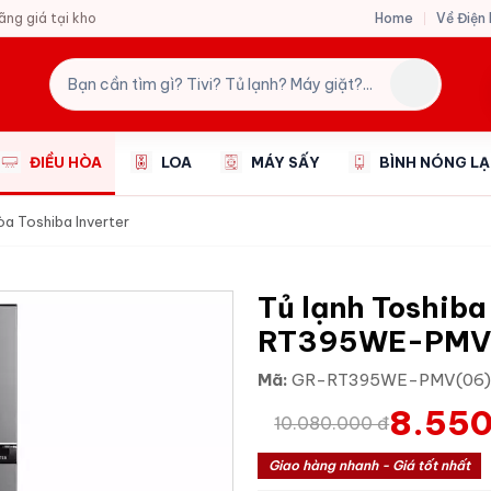
Home
Về Điện
hãng giá tại kho
ĐIỀU HÒA
LOA
MÁY SẤY
BÌNH NÓNG L
òa Toshiba Inverter
Tủ lạnh Toshiba 
RT395WE-PMV
Mã:
GR-RT395WE-PMV(06
8.550
10.080.000 đ
Giao hàng nhanh - Giá tốt nhất