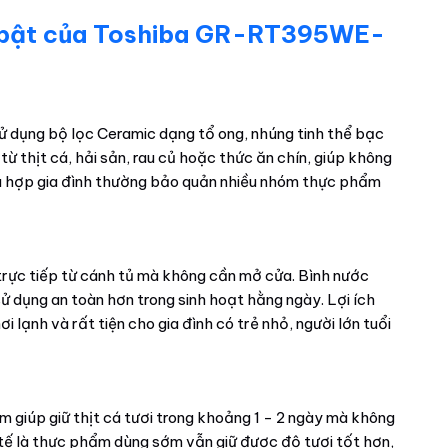
i bật của Toshiba GR-RT395WE-
ử dụng bộ lọc Ceramic dạng tổ ong, nhúng tinh thể bạc
 từ thịt cá, hải sản, rau củ hoặc thức ăn chín, giúp không
hù hợp gia đình thường bảo quản nhiều nhóm thực phẩm
trực tiếp từ cánh tủ mà không cần mở cửa. Bình nước
 dụng an toàn hơn trong sinh hoạt hằng ngày. Lợi ích
i lạnh và rất tiện cho gia đình có trẻ nhỏ, người lớn tuổi
 giúp giữ thịt cá tươi trong khoảng 1 - 2 ngày mà không
c tế là thực phẩm dùng sớm vẫn giữ được độ tươi tốt hơn,