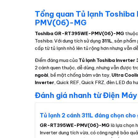
Tổng quan Tủ lạnh Toshiba
PMV(06)-MG
Toshiba GR-RT395WE-PMV(06)-MG
thuộc
Toshiba. Với dung tích sử dụng
311L
, sản phẩm 
cấp từ tủ lạnh nhỏ lên tủ rộng hơn nhưng vẫn dễ
Điểm đáng mua của
Tủ lạnh Toshiba Invert
2 cánh quen thuộc, dễ dùng, nhưng vẫn được tra
ngoài
, bề mặt chống bám vân tay,
Ultra Cool
Inverter
, Quick REF, Quick FRZ, đèn LED đa hư
Đánh giá nhanh từ Điện Máy
Tủ lạnh 2 cánh 311L đáng chọn cho g
GR-RT395WE-PMV(06)-MG
là lựa chọn 
Inverter dung tích vừa, có công nghệ bảo quả