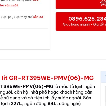
hà sản xuất
h kiện, phụ kiện thay thế
sẵn có
0896.625.23
Giao hàng nhanh - Giá tốt 
 311 lít GR-RT395WE-PMV(06)-MG
 GR-RT395WE-PMV(06)-MG
là mẫu tủ lạnh ngăn
4 người, căn hộ, nhà phố hoặc khách hàng cần
ễ sử dụng và có tiện ích lấy nước ngoài. Sản
n lạnh
227L
, ngăn đông
84L
, công nghệ