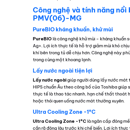
Công nghệ và tính năng nổ
PMV(06)-MG
PureBIO kháng khuẩn, khử mùi
PureBIO
là công nghệ khử mùi - kháng khuẩn s
Ag+. Lợi ích thực tế là hỗ trợ giảm mùi khó chịu
khí bên trong tủ dễ chịu hơn. Công nghệ này p
trong cùng một khoang lạnh.
Lấy nước ngoài tiện lợi
Lấy nước ngoài
giúp người dùng lấy nước mát 
HIPS chuẩn Âu theo công bố của Toshiba giúp sử
thực tế là thao tác nhanh, hạn chế thất thoát hơ
hoặc thói quen uống nước mát thường xuyên.
Ultra Cooling Zone -1°C
Ultra Cooling Zone -1°C
là ngăn cấp đông mềm
cần rã đông lâu trước khi chế biến. Lợi ích thự