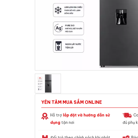
YÊN TÂM MUA SẮM ONLINE
Hỗ trợ
lắp đặt và hướng dẫn sử
Ca
dụng
tận nơi
đủ phụ k
Đổi trả theo chính sách khi phát
Bảo