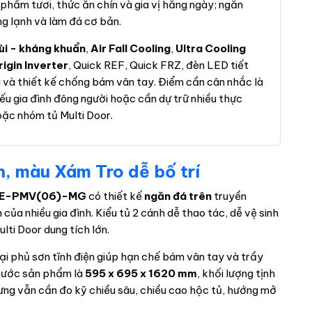
 phẩm tươi, thức ăn chín và gia vị hằng ngày; ngăn
ng lạnh và làm đá cơ bản.
ùi - kháng khuẩn
,
Air Fall Cooling
,
Ultra Cooling
rigin Inverter
, Quick REF, Quick FRZ, đèn LED tiết
g và thiết kế chống bám vân tay. Điểm cần cân nhắc là
nếu gia đình đông người hoặc cần dự trữ nhiều thực
ặc nhóm tủ Multi Door.
h, màu Xám Tro dễ bố trí
95WE-PMV(06)-MG
có thiết kế
ngăn đá trên
truyền
 của nhiều gia đình. Kiểu tủ 2 cánh dễ thao tác, dễ vệ sinh
lti Door dung tích lớn.
oại phủ sơn tĩnh điện giúp hạn chế bám vân tay và trầy
thước sản phẩm là
595 x 695 x 1620 mm
, khối lượng tịnh
hưng vẫn cần đo kỹ chiều sâu, chiều cao hộc tủ, hướng mở