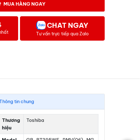
MUA HÀNG NGAY
4
CHAT NGAY
nhất
Tư vấn trực tiếp qua Zalo
Thông tin chung
Thương
Toshiba
hiệu
Model
GR-RT395WE-PMV(06)-MG