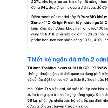
227L
phù hợp rau củ, trái cây, đồ uống, thực
đông
84L
đáp ứng nhu cầu trữ thịt cá, đồ đô
Điểm mạnh của model này là
PureBIO khử m
Zone -1°C
,
Origin Fresh
,
lấy nước ngoài
,
O
kiệm điện đa hướng, khay kính chịu lực 100 k
dung tích 311L phù hợp gia đình vừa và nhỏ; 
phẩm hơn, nên cân nhắc dòng 337L, 407L ho
Thiết kế ngăn đá trên 2 cán
Tủ lạnh Toshiba Inverter 311 lít GR-RT3
thống, thuận tiện với thói quen sử dụng phổ biến
và dễ lắp đặt hơn so với tủ Side By Side hoặc Mu
Màu
Xám Tro
hiện đại, bề mặt 10 lớp vân kim l
xước trong quá trình sử dụng hằng ngày. Kích 
58 kg
, phù hợp nhiều căn hộ và bếp gia đình n
cửa và lối vận chuyển trước khi mua.