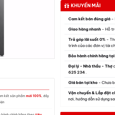
KHUYẾN MÃI
Cam kết bán đúng giá
- 
Giao hàng nhanh
- Hỗ tr
Trả góp lãi suất 0%
- Th
trình của các đơn vị tài ch
Bảo hành chính hãng tại
Đại lý - Nhà thầu - Thợ
c
625 234
.
Giá bán tại kho
- Chưa b
Vận chuyển & Lắp đặt c
m kết sản phẩm
mới 100%
, đầy
nơi, hướng dẫn sử dụng sau
iện
 hành chính hãng theo
tiêu