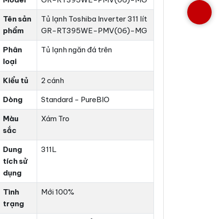
Tên sản
Tủ lạnh Toshiba Inverter 311 lít
phẩm
GR-RT395WE-PMV(06)-MG
Phân
Tủ lạnh ngăn đá trên
loại
Kiểu tủ
2 cánh
Dòng
Standard - PureBIO
Màu
Xám Tro
sắc
Dung
311L
tích sử
dụng
Tình
Mới 100%
trạng