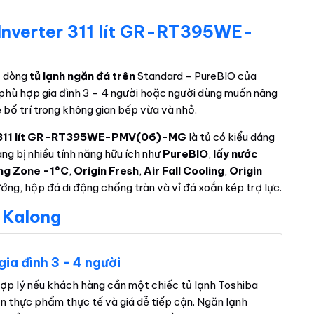
 Inverter 311 lít GR-RT395WE-
 dòng
tủ lạnh ngăn đá trên
Standard - PureBIO của
phù hợp gia đình 3 - 4 người hoặc người dùng muốn nâng
 bố trí trong không gian bếp vừa và nhỏ.
er 311 lít GR-RT395WE-PMV(06)-MG
là tủ có kiểu dáng
ng bị nhiều tính năng hữu ích như
PureBIO
,
lấy nước
ing Zone -1°C
,
Origin Fresh
,
Air Fall Cooling
,
Origin
ớng, hộp đá di động chống tràn và vỉ đá xoắn kép trợ lực.
 Kalong
ia đình 3 - 4 người
hợp lý nếu khách hàng cần một chiếc tủ lạnh Toshiba
n thực phẩm thực tế và giá dễ tiếp cận. Ngăn lạnh