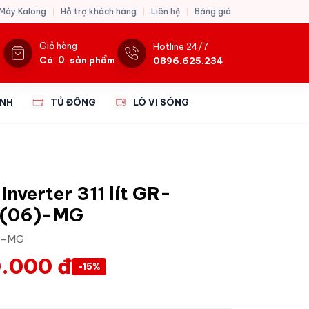
 Máy Kalong
Hỗ trợ khách hàng
Liên hệ
Bảng giá
Giỏ hàng
Hotline 24/7
0
Có
sản phẩm
0896.625.234
ẠNH
TỦ ĐÔNG
LÒ VI SÓNG
Inverter 311 lít GR-
(06)-MG
)-MG
.000 đ
-15%