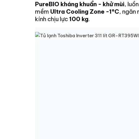
PureBIO kháng khuẩn - khử mùi
, luồ
mềm
Ultra Cooling Zone -1°C
, ngăn 
kính chịu lực
100 kg
.