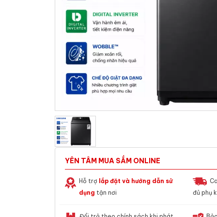
YÊN TÂM MUA SẮM ONLINE
Hỗ trợ
lắp đặt và hướng dẫn sử
Ca
dụng
tận nơi
đủ phụ k
Đổi trả theo chính sách khi phát
Bảo