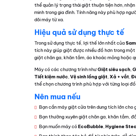
thể quản lý trạng thái giặt thuận tiện hơn, nhậ
minh trong gia đình. Tính năng này phù hợp ngư
dõi máy từ xa.
Hiệu quả sử dụng thực tế
Trong sử dụng thực tế, lợi thế lớn nhất của
Sam
tích này giúp giặt được nhiều đồ hơn trong một 
giặt chăn ga, khăn tắm, áo khoác mỏng hoặc qu
Máy có các chương trình như
Giặt siêu sạch
,
G
Tiết kiệm nước
,
Vệ sinh lồng giặt
,
Xả + vắt
,
Đ
thể chọn chương trình phù hợp với từng loại đ
Nên mua nếu
Bạn cần máy giặt cửa trên dung tích lớn cho g
Bạn thường xuyên giặt chăn ga, khăn tắm, đồ
Bạn muốn máy có
EcoBubble
,
Hygiene Ste