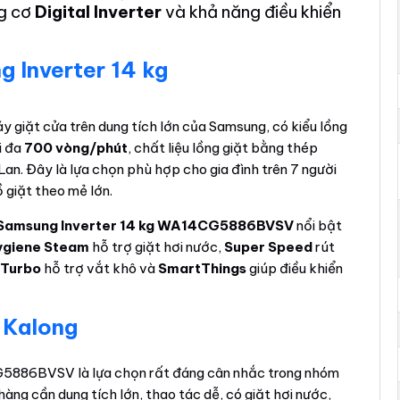
ng cơ
Digital Inverter
và khả năng điều khiển
 Inverter 14 kg
 giặt cửa trên dung tích lớn của Samsung, có kiểu lồng
i đa
700 vòng/phút
, chất liệu lồng giặt bằng thép
 Lan. Đây là lựa chọn phù hợp cho gia đình trên 7 người
 giặt theo mẻ lớn.
 Samsung Inverter 14 kg WA14CG5886BVSV
nổi bật
ygiene Steam
hỗ trợ giặt hơi nước,
Super Speed
rút
 Turbo
hỗ trợ vắt khô và
SmartThings
giúp điều khiển
 Kalong
886BVSV là lựa chọn rất đáng cân nhắc trong nhóm
àng cần dung tích lớn, thao tác dễ, có giặt hơi nước,