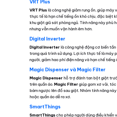
VRT Plus
VRT Plus
là công nghệ giảm rung ồn, giúp máy vậ
thực tế là hạn chế tiếng ồn khó chịu, đặc biệt
khu giặt giũ sát phòng ngủ. Tính năng này phù 
nhưng vẫn muốn vận hành êm hơn.
Digital Inverter
Digital Inverter
là công nghệ động cơ biến tần 
trong quá trình sử dụng. Lợi ích thực tế là máy
người, giảm hao phí điện năng và hạn chế tiếng ồ
Magic Dispenser và Magic Filter
Magic Dispenser
hỗ trợ đánh tan bột giặt trướ
trên quần áo.
Magic Filter
giúp gom xơ vải, tóc 
bám ngược lên đồ sau giặt. Nhóm tính năng này
hoặc quần áo dễ ra xơ.
SmartThings
SmartThings
cho phép người dùng điều khiển và