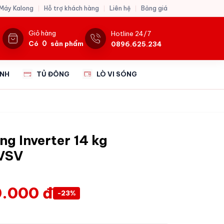
 Máy Kalong
Hỗ trợ khách hàng
Liên hệ
Bảng giá
Giỏ hàng
Hotline 24/7
0
Có
sản phẩm
0896.625.234
ẠNH
TỦ ĐÔNG
LÒ VI SÓNG
g Inverter 14 kg
VSV
.000 đ
-23%