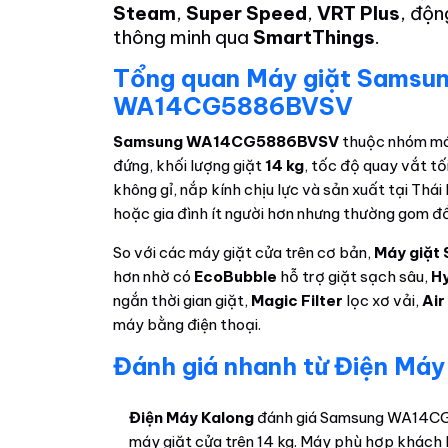
Steam
,
Super Speed
,
VRT Plus
, độ
thông minh qua
SmartThings
.
Tổng quan Máy giặt Samsung
WA14CG5886BVSV
Samsung WA14CG5886BVSV
thuộc nhóm máy
đứng, khối lượng giặt
14 kg
, tốc độ quay vắt tố
không gỉ, nắp kính chịu lực và sản xuất tại Thái
hoặc gia đình ít người hơn nhưng thường gom đồ
So với các máy giặt cửa trên cơ bản,
Máy giặt
hơn nhờ có
EcoBubble
hỗ trợ giặt sạch sâu,
H
ngắn thời gian giặt,
Magic Filter
lọc xơ vải,
Air
máy bằng điện thoại.
Đánh giá nhanh từ Điện Máy
Điện Máy Kalong
đánh giá Samsung WA14CG5
máy giặt cửa trên 14 kg. Máy phù hợp khách h