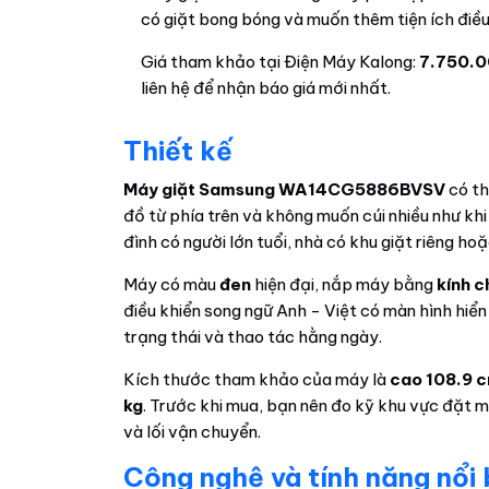
có giặt bong bóng và muốn thêm tiện ích điề
Giá tham khảo tại Điện Máy Kalong:
7.750.0
liên hệ để nhận báo giá mới nhất.
Thiết kế
Máy giặt Samsung WA14CG5886BVSV
có th
đồ từ phía trên và không muốn cúi nhiều như khi
đình có người lớn tuổi, nhà có khu giặt riêng h
Máy có màu
đen
hiện đại, nắp máy bằng
kính c
điều khiển song ngữ Anh - Việt có màn hình hiển 
trạng thái và thao tác hằng ngày.
Kích thước tham khảo của máy là
cao 108.9 c
kg
. Trước khi mua, bạn nên đo kỹ khu vực đặt
và lối vận chuyển.
Công nghệ và tính năng nổi