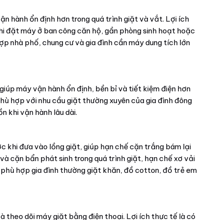
n hành ổn định hơn trong quá trình giặt và vắt. Lợi ích
 khi đặt máy ở ban công căn hộ, gần phòng sinh hoạt hoặc
hợp nhà phố, chung cư và gia đình cần máy dung tích lớn
giúp máy vận hành ổn định, bền bỉ và tiết kiệm điện hơn
 phù hợp với nhu cầu giặt thường xuyên của gia đình đông
n khi vận hành lâu dài.
c khi đưa vào lồng giặt, giúp hạn chế cặn trắng bám lại
và cặn bẩn phát sinh trong quá trình giặt, hạn chế xơ vải
 phù hợp gia đình thường giặt khăn, đồ cotton, đồ trẻ em
 theo dõi máy giặt bằng điện thoại. Lợi ích thực tế là có