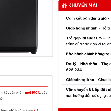
KHUYẾN MÃI
Cam kết bán đúng giá
- 
Giao hàng nhanh
- Hỗ tr
Trả góp lãi suất 0%
- Th
trình của các đơn vị tài ch
Bảo hành chính hãng tại
Đại lý - Nhà thầu - Thợ
c
625 234
.
Giá bán tại kho
- Chưa b
Vận chuyển & Lắp đặt c
m kết sản phẩm
mới 100%
, đầy
nơi, hướng dẫn sử dụng sau
iện
 hành chính hãng theo
tiêu