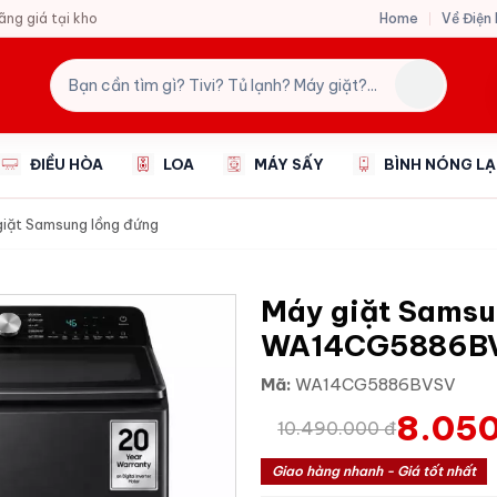
Home
Về Điện
hãng giá tại kho
ĐIỀU HÒA
LOA
MÁY SẤY
BÌNH NÓNG L
iặt Samsung lồng đứng
Máy giặt Samsun
WA14CG5886B
Mã:
WA14CG5886BVSV
8.050
10.490.000 đ
Giao hàng nhanh - Giá tốt nhất