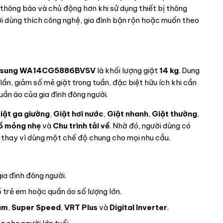
n thông báo và chủ động hơn khi sử dụng thiết bị thông
ời dùng thích công nghệ, gia đình bận rộn hoặc muốn theo
sung WA14CG5886BVSV
là khối lượng giặt
14 kg
. Dung
lần, giảm số mẻ giặt trong tuần, đặc biệt hữu ích khi cần
ần áo của gia đình đông người.
iặt ga giường
,
Giặt hơi nước
,
Giặt nhanh
,
Giặt thường
,
ồ mỏng nhẹ
và
Chu trình tải về
. Nhờ đó, người dùng có
ồ thay vì dùng một chế độ chung cho mọi nhu cầu.
ia đình đông người.
 trẻ em hoặc quần áo số lượng lớn.
am
,
Super Speed
,
VRT Plus
và
Digital Inverter
.