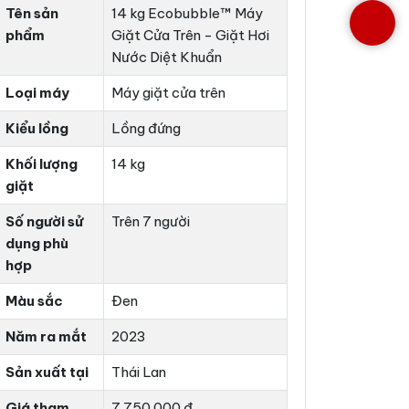
Tên sản
14 kg Ecobubble™ Máy
phẩm
Giặt Cửa Trên - Giặt Hơi
Nước Diệt Khuẩn
Loại máy
Máy giặt cửa trên
Kiểu lồng
Lồng đứng
Khối lượng
14 kg
giặt
Số người sử
Trên 7 người
dụng phù
hợp
Màu sắc
Đen
Năm ra mắt
2023
Sản xuất tại
Thái Lan
Giá tham
7.750.000 đ