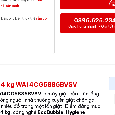
hà sản xuất
h kiện, phụ kiện thay thế
sẵn có
0896.625.23
Giao hàng nhanh - Giá tốt 
r 14 kg WA14CG5886BVSV
 WA14CG5886BVSV
là máy giặt cửa trên lồng
đông người, nhà thường xuyên giặt chăn ga,
 nhiều đồ trong một lần giặt. Điểm đáng mua
14 kg
, công nghệ
EcoBubble
,
Hygiene