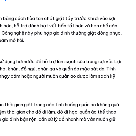
 bằng cách hòa tan chất giặt tẩy trước khi đi vào sợi
anh hơn, hỗ trợ đánh bật vết bẩn tốt hơn và hạn chế cặn
g. Công nghệ này phù hợp gia đình thường giặt đồng phục,
bám mồ hôi.
sử dụng hơi nước để hỗ trợ làm sạch sâu trong sợi vải. Lợi
 nhỏ, khăn, đồ ngủ, chăn ga và quần áo mặc sát da. Tính
da nhạy cảm hoặc người muốn quần áo được làm sạch kỹ
ắn thời gian giặt trong các tình huống quần áo không quá
iệm thời gian cho đồ đi làm, đồ đi học, quần áo thể thao
gia đình bận rộn, cần xử lý đồ nhanh mà vẫn muốn giữ