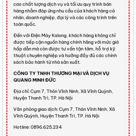
xuyên mặc
vest
, áo khoác, áo sơ mi, đầm, đồng phục
cao chất lượng dịch vụ và tối ưu quy trình bán
công sở, đồ len, đồ mỏng nhẹ hoặc trang phục cần giữ
hàng nhằm đáp ứng nhu cầu của khách hàng cá
nhân, doanh nghiệp, đại lý và các công trình trên
phom dáng. Với thiết kế cao
1850 mm
, ngang
445 mm
,
toàn quốc.
sâu
632 mm
, tủ phù hợp đặt tại phòng ngủ, phòng thay
đồ, khu vực giặt sấy, căn hộ cao cấp hoặc không gian
Đến với Điện Máy Kalong, khách hàng không chỉ
gia đình cần một thiết bị chăm sóc quần áo chuyên biệt.
được tiếp cận nguồn hàng chính hãng với mức giá
hấp dẫn mà còn được tư vấn tận tâm, hỗ trợ kỹ
Đánh giá nhanh từ Điện Máy
thuật chuyên nghiệp và hưởng đầy đủ các chính
Kalong
sách bảo hành từ nhà sản xuất.
CÔNG TY TNHH THƯƠNG MẠI VÀ DỊCH VỤ
QUANG MINH ĐỨC
Giải pháp chăm sóc quần áo cao cấp,
không thay thế hoàn toàn máy giặt
Địa chỉ: Cụm 7, Thôn Vĩnh Ninh, Xã Vĩnh Quỳnh,
Huyện Thanh Trì, TP. Hà Nội
Tủ Chăm Sóc Quần Áo Thông Minh Samsung
DF60A8500EG/SV
đáng mua nếu bạn cần một
Văn phòng giao dịch: Cụm 7, Thôn Vĩnh Ninh, Xã
thiết bị chuyên làm mới và bảo quản quần áo, đặc
Vĩnh Quỳnh, Huyện Thanh Trì, TP. Hà Nội
biệt là trang phục công sở, vest, áo khoác, đồ dễ
Hotline: 0896.625.234
nhăn hoặc đồ ít bẩn nhưng ám mùi. Máy giúp giảm
tần suất giặt nước, giảm công đoạn là ủi và giúp