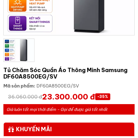
Tủ Chăm Sóc Quần Áo Thông Minh Samsung
DF60A8500EG/SV
Mã sản phẩm:
DF60A8500EG/SV
23.300.000 đ
36.060.000 đ
-35%
Giá luôn tốt mọi thời điểm - Gọi để được giá tốt nhất
KHUYẾN MÃI