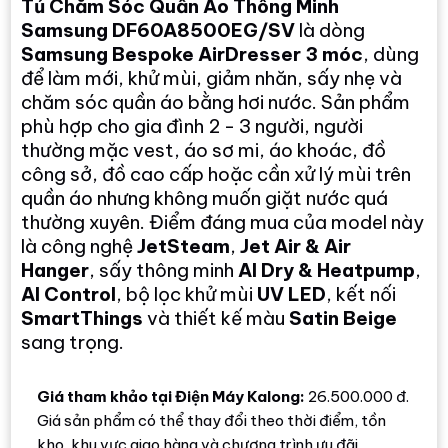
Tủ Chăm Sóc Quần Áo Thông Minh
Samsung DF60A8500EG/SV
là dòng
Samsung Bespoke AirDresser 3 móc
, dùng
để làm mới, khử mùi, giảm nhăn, sấy nhẹ và
chăm sóc quần áo bằng hơi nước. Sản phẩm
phù hợp cho gia đình 2 - 3 người, người
thường mặc vest, áo sơ mi, áo khoác, đồ
công sở, đồ cao cấp hoặc cần xử lý mùi trên
quần áo nhưng không muốn giặt nước quá
thường xuyên. Điểm đáng mua của model này
là công nghệ
JetSteam
,
Jet Air & Air
Hanger
, sấy thông minh
AI Dry & Heatpump
,
AI Control
, bộ lọc khử mùi
UV LED
, kết nối
SmartThings
và thiết kế màu
Satin Beige
sang trọng.
Giá tham khảo tại Điện Máy Kalong:
26.500.000 đ.
Giá sản phẩm có thể thay đổi theo thời điểm, tồn
kho, khu vực giao hàng và chương trình ưu đãi.