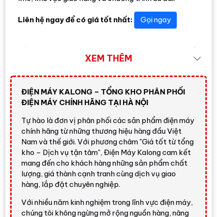
Liên hệ ngay để có giá tốt nhất:
Gọi ngay
Tổng quan Tủ Chăm Sóc Quần Áo
XEM THÊM
Thông Minh Samsung
DF60A8500EG/SV
ĐIỆN MÁY KALONG – TỔNG KHO PHÂN PHỐI
Samsung DF60A8500EG/SV
là tủ chăm sóc quần áo
ĐIỆN MÁY CHÍNH HÃNG TẠI HÀ NỘI
thông minh thuộc dòng
Bespoke AirDresser
, thiết kế
Tự hào là đơn vị phân phối các sản phẩm điện máy
dạng tủ đứng với
3 móc treo Air Hanger
và sức chứa
chính hãng từ những thương hiệu hàng đầu Việt
chăm sóc quần áo tham khảo
6kg
. Khác với máy giặt
Nam và thế giới. Với phương châm "Giá tốt từ tổng
truyền thống, sản phẩm này không dùng để giặt sạch đồ
kho – Dịch vụ tận tâm", Điện Máy Kalong cam kết
bẩn nặng bằng nước mà tập trung vào làm mới trang
mang đến cho khách hàng những sản phẩm chất
phục, khử mùi, giảm nhăn, sấy nhẹ, diệt khuẩn bằng hơi
lượng, giá thành cạnh tranh cùng dịch vụ giao
nước và chăm sóc các loại quần áo khó giặt thường
hàng, lắp đặt chuyên nghiệp.
xuyên.
Với nhiều năm kinh nghiệm trong lĩnh vực điện máy,
Model này đặc biệt phù hợp với khách hàng thường
chúng tôi không ngừng mở rộng nguồn hàng, nâng