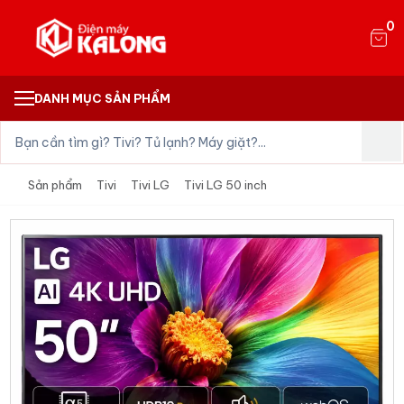
0
DANH MỤC SẢN PHẨM
Sản phẩm
Tivi
Tivi LG
Tivi LG 50 inch