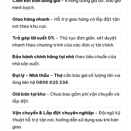
Cam kết bán đúng giá
- Không đăng giá ảo, báo giá
minh bạch.
Giao hàng nhanh
- Hỗ trợ giao hàng và lắp đặt tận
nơi theo khu vực.
Trả góp lãi suất 0%
- Thủ tục đơn giản, xét duyệt
nhanh theo chương trình của các đơn vị tài chính.
Bảo hành chính hãng tại nhà
theo tiêu chuẩn của
nhà sản xuất.
Đại lý - Nhà thầu - Thợ
cần báo giá số lượng lớn vui
lòng liên hệ
0896 625 234
.
Giá bán tại kho
- Chưa bao gồm phí vận chuyển và
lắp đặt.
Vận chuyển & Lắp đặt chuyên nghiệp
- Đội ngũ kỹ
thuật hỗ trợ tận nơi, hướng dẫn sử dụng sau khi bàn
giao.