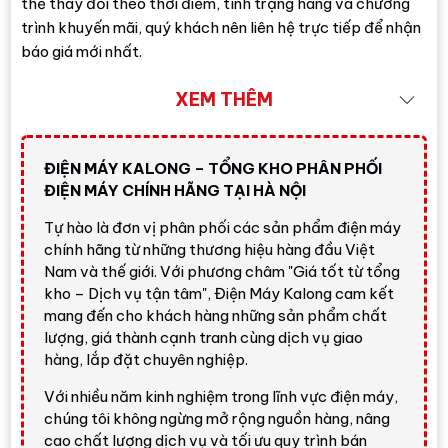
thể thay đổi theo thời điểm, tình trạng hàng và chương
trình khuyến mãi, quý khách nên liên hệ trực tiếp để nhận
báo giá mới nhất.
Đánh giá nhanh từ Điện Máy
XEM THÊM
Kalong
ĐIỆN MÁY KALONG – TỔNG KHO PHÂN PHỐI
ĐIỆN MÁY CHÍNH HÃNG TẠI HÀ NỘI
Nhận định nhanh về LG 50UT8050PSB
Smart Tivi LG AI 4K 50 inch 50UT8050PSB
là
Tự hào là đơn vị phân phối các sản phẩm điện máy
chính hãng từ những thương hiệu hàng đầu Việt
lựa chọn đáng cân nhắc nếu bạn cần một chiếc tivi
Nam và thế giới. Với phương châm "Giá tốt từ tổng
LG 50 inch có giá tốt, giao diện dễ dùng, hỗ trợ
kho – Dịch vụ tận tâm", Điện Máy Kalong cam kết
Magic Remote và đủ tính năng cho nhu cầu giải trí
mang đến cho khách hàng những sản phẩm chất
gia đình. So với tivi Full HD hoặc 4K đời cũ, model
lượng, giá thành cạnh tranh cùng dịch vụ giao
này nổi bật hơn nhờ
α5 AI Processor 4K Gen7
,
hàng, lắp đặt chuyên nghiệp.
4K Upscaling
,
HDR10 Pro
,
Dynamic Tone
Mapping
,
AI Sound Pro
và hệ điều hành
webOS
Với nhiều năm kinh nghiệm trong lĩnh vực điện máy,
24
.
chúng tôi không ngừng mở rộng nguồn hàng, nâng
cao chất lượng dịch vụ và tối ưu quy trình bán