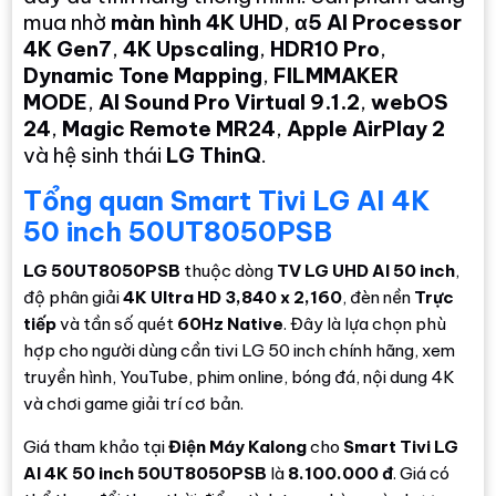
mua nhờ
màn hình 4K UHD
,
α5 AI Processor
4K Gen7
,
4K Upscaling
,
HDR10 Pro
,
Dynamic Tone Mapping
,
FILMMAKER
MODE
,
AI Sound Pro Virtual 9.1.2
,
webOS
24
,
Magic Remote MR24
,
Apple AirPlay 2
và hệ sinh thái
LG ThinQ
.
Tổng quan Smart Tivi LG AI 4K
50 inch 50UT8050PSB
LG 50UT8050PSB
thuộc dòng
TV LG UHD AI 50 inch
,
độ phân giải
4K Ultra HD 3,840 x 2,160
, đèn nền
Trực
tiếp
và tần số quét
60Hz Native
. Đây là lựa chọn phù
hợp cho người dùng cần tivi LG 50 inch chính hãng, xem
truyền hình, YouTube, phim online, bóng đá, nội dung 4K
và chơi game giải trí cơ bản.
Giá tham khảo tại
Điện Máy Kalong
cho
Smart Tivi LG
AI 4K 50 inch 50UT8050PSB
là
8.100.000 đ
. Giá có