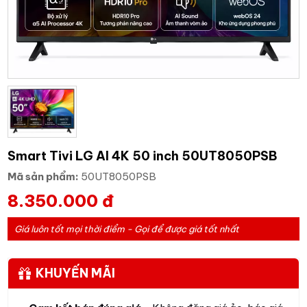
Smart Tivi LG AI 4K 50 inch 50UT8050PSB
Mã sản phẩm:
50UT8050PSB
8.350.000 đ
Giá luôn tốt mọi thời điểm - Gọi để được giá tốt nhất
KHUYẾN MÃI