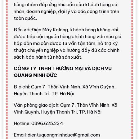
Điểm mạnh:
màn hình
50 inch
, độ phân giải 4K
hàng nhằm đáp ứng nhu cầu của khách hàng cá
UHD, đèn nền trực tiếp, bộ xử lý α5 AI Processor
nhân, doanh nghiệp, đại lý và các công trình trên
4K Gen7, HDR10/HLG, HDR10 Pro, FILMMAKER
toàn quốc.
MODE, 4K Upscaling, AI Brightness, AI Sound Pro
Đến với Điện Máy Kalong, khách hàng không chỉ
giả lập âm thanh vòm 9.1.2, loa 20W, Game
được tiếp cận nguồn hàng chính hãng với mức giá
Optimizer, HGiG, ALLM, HDMI eARC, Apple
hấp dẫn mà còn được tư vấn tận tâm, hỗ trợ kỹ
AirPlay 2, LG ThinQ và Magic Remote MR24.
thuật chuyên nghiệp và hưởng đầy đủ các chính
sách bảo hành từ nhà sản xuất.
Điểm cần cân nhắc:
đây là dòng
LG UHD
, không
phải NanoCell, QNED, Mini LED hay OLED. Tần số
CÔNG TY TNHH THƯƠNG MẠI VÀ DỊCH VỤ
quét
60Hz Native
phù hợp xem phim, truyền hình,
QUANG MINH ĐỨC
YouTube, bóng đá phổ thông và game cơ bản; nếu
Địa chỉ: Cụm 7, Thôn Vĩnh Ninh, Xã Vĩnh Quỳnh,
bạn cần màu sắc cao hơn, độ tương phản tốt hơn
Huyện Thanh Trì, TP. Hà Nội
hoặc game tốc độ cao, nên cân nhắc các dòng
NanoCell, QNED, Mini LED hoặc OLED.
Văn phòng giao dịch: Cụm 7, Thôn Vĩnh Ninh, Xã
Vĩnh Quỳnh, Huyện Thanh Trì, TP. Hà Nội
Hotline: 0896.625.234
Thiết kế 50 inch gọn đẹp, dễ bố
trí trong gia đình
Email: dientuquangminhduc@gmail.com