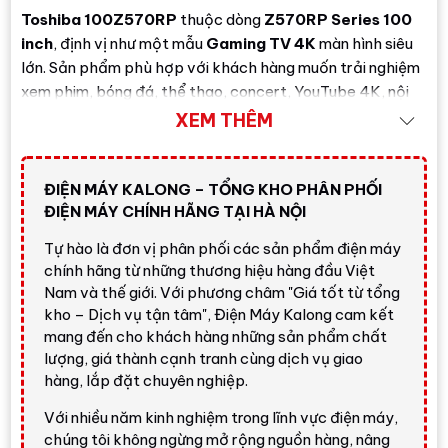
Toshiba 100Z570RP
thuộc dòng
Z570RP Series 100
inch
, định vị như một mẫu
Gaming TV 4K
màn hình siêu
lớn. Sản phẩm phù hợp với khách hàng muốn trải nghiệm
xem phim, bóng đá, thể thao, concert, YouTube 4K, nội
dung HDR, chơi game và trình chiếu trên màn hình cực lớn
XEM THÊM
nhưng vẫn muốn tối ưu chi phí so với các dòng Mini
LED/OLED kích thước tương đương.
ĐIỆN MÁY KALONG – TỔNG KHO PHÂN PHỐI
Điểm nổi bật của
Smart Tivi QLED Toshiba AI 4K 100
ĐIỆN MÁY CHÍNH HÃNG TẠI HÀ NỘI
inch 100Z570RP
nằm ở màn hình
100 inch
, độ phân giải
Tự hào là đơn vị phân phối các sản phẩm điện máy
4K Ultra HD
, tần số quét thực
144Hz
, bộ xử lý
REGZA
chính hãng từ những thương hiệu hàng đầu Việt
Engine ZRi
, công nghệ
AI Picture Optimizer
,
AI 4K
Nam và thế giới. Với phương châm "Giá tốt từ tổng
Clarity
,
AI HDR Enhancer
,
AI Motion Enhancer
,
AI
kho – Dịch vụ tận tâm", Điện Máy Kalong cam kết
Natural Focus
,
AI Natural Beauty
,
FreeSync
,
VRR
,
mang đến cho khách hàng những sản phẩm chất
ALLM
và
Game Deck
. Đây là lựa chọn rất đáng cân
lượng, giá thành cạnh tranh cùng dịch vụ giao
nhắc cho không gian giải trí cao cấp, phòng họp hoặc
hàng, lắp đặt chuyên nghiệp.
khách hàng thích màn hình siêu lớn.
Với nhiều năm kinh nghiệm trong lĩnh vực điện máy,
Đánh giá nhanh từ Điện Máy
chúng tôi không ngừng mở rộng nguồn hàng, nâng