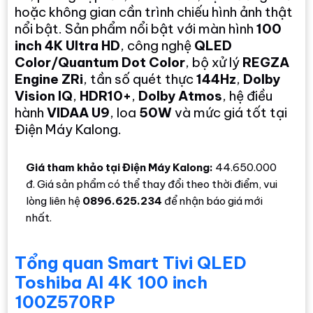
hoặc không gian cần trình chiếu hình ảnh thật
nổi bật. Sản phẩm nổi bật với màn hình
100
inch 4K Ultra HD
, công nghệ
QLED
Color/Quantum Dot Color
, bộ xử lý
REGZA
Engine ZRi
, tần số quét thực
144Hz
,
Dolby
Vision IQ
,
HDR10+
,
Dolby Atmos
, hệ điều
hành
VIDAA U9
, loa
50W
và mức giá tốt tại
Điện Máy Kalong.
Giá tham khảo tại Điện Máy Kalong:
44.650.000
đ. Giá sản phẩm có thể thay đổi theo thời điểm, vui
lòng liên hệ
0896.625.234
để nhận báo giá mới
nhất.
Tổng quan Smart Tivi QLED
Toshiba AI 4K 100 inch
100Z570RP