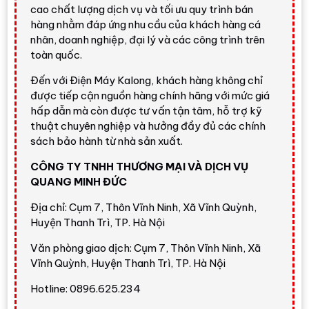
cao chất lượng dịch vụ và tối ưu quy trình bán
Kalong
hàng nhằm đáp ứng nhu cầu của khách hàng cá
nhân, doanh nghiệp, đại lý và các công trình trên
toàn quốc.
Nhận định nhanh về Toshiba 100Z570RP
Đến với Điện Máy Kalong, khách hàng không chỉ
100Z570RP
là lựa chọn nổi bật nếu bạn cần một
được tiếp cận nguồn hàng chính hãng với mức giá
chiếc tivi thật lớn để thay thế máy chiếu trong nhiều
hấp dẫn mà còn được tư vấn tận tâm, hỗ trợ kỹ
tình huống sử dụng gia đình hoặc trình chiếu. So với
thuật chuyên nghiệp và hưởng đầy đủ các chính
nhóm tivi 75-85 inch, màn hình
100 inch
tạo cảm
sách bảo hành từ nhà sản xuất.
giác nhập vai rõ rệt hơn khi xem phim, thể thao,
game và video 4K.
CÔNG TY TNHH THƯƠNG MẠI VÀ DỊCH VỤ
QUANG MINH ĐỨC
Điểm mạnh của sản phẩm là
QLED Color
, tần số
Địa chỉ: Cụm 7, Thôn Vĩnh Ninh, Xã Vĩnh Quỳnh,
quét
144Hz
, bộ xử lý
REGZA Engine ZRi
, hỗ trợ
Huyện Thanh Trì, TP. Hà Nội
Dolby Vision
,
Dolby Vision IQ
,
HDR10+
,
HDR10+
Adaptive
,
Dolby Vision Gaming/HDR10+ Gaming
,
Văn phòng giao dịch: Cụm 7, Thôn Vĩnh Ninh, Xã
FreeSync
,
VRR
,
ALLM
, loa
50W
,
Dolby Atmos
,
Vĩnh Quỳnh, Huyện Thanh Trì, TP. Hà Nội
360 Surround Upscaling
,
AI Natural Vocal
Hotline: 0896.625.234
Enhancer
, kết nối
HDMI 2.1 x3
,
2 USB
, Wi-Fi, LAN