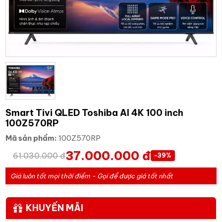
Smart Tivi QLED Toshiba AI 4K 100 inch
100Z570RP
Mã sản phẩm:
100Z570RP
37.000.000 đ
61.030.000 đ
-39%
Giá luôn tốt mọi thời điểm - Gọi để được giá tốt nhất
KHUYẾN MÃI