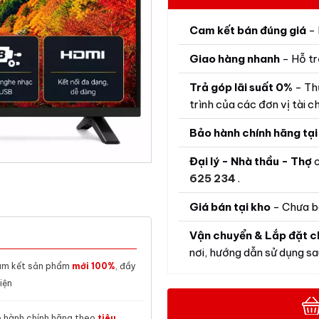
Cam kết bán đúng giá
- 
Giao hàng nhanh
- Hỗ tr
Trả góp lãi suất 0%
- Th
trình của các đơn vị tài ch
Bảo hành chính hãng tại
Đại lý - Nhà thầu - Thợ
c
625 234
.
Giá bán tại kho
- Chưa b
Vận chuyển & Lắp đặt c
nơi, hướng dẫn sử dụng sau
m kết sản phẩm
mới 100%
, đầy
iện
 hành chính hãng theo
tiêu