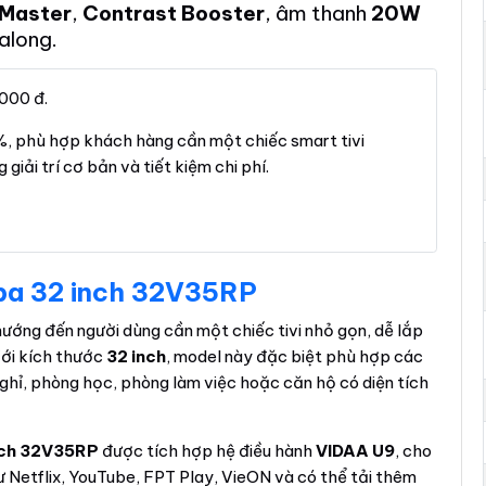
-Master
,
Contrast Booster
, âm thanh
20W
along.
000 đ.
 phù hợp khách hàng cần một chiếc smart tivi
giải trí cơ bản và tiết kiệm chi phí.
iba 32 inch 32V35RP
ướng đến người dùng cần một chiếc tivi nhỏ gọn, dễ lắp
Với kích thước
32 inch
, model này đặc biệt phù hợp các
ghỉ, phòng học, phòng làm việc hoặc căn hộ có diện tích
inch 32V35RP
được tích hợp hệ điều hành
VIDAA U9
, cho
 Netflix, YouTube, FPT Play, VieON và có thể tải thêm