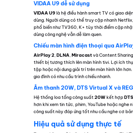
VIDAA U9 dễ sử dụng
VIDAA U9
là hệ điều hành smart TV có giao diệ
dùng. Người dùng có thể truy cập nhanh Netfli
phổ biến như TV360, K+ tùy thời điểm cập nhật. 
dùng công nghệ vẫn dễ làm quen.
Chiếu màn hình điện thoại qua AirPl
AirPlay 2
,
DLNA
,
Miracast
và Content Sharing 
thiết bị tương thích lên màn hình tivi. Lợi ích th
tập hoặc nội dung giải trí trên màn hình lớn h
gia đình có nhu cầu trình chiếu nhanh.
Âm thanh 20W, DTS Virtual X và RE
Hệ thống loa tổng công suất
20W
kết hợp
DTS
hơn khi xem tin tức, phim, YouTube hoặc nghe 
công suất này đáp ứng tốt nhu cầu nghe cơ bả
Hiệu quả sử dụng thực tế