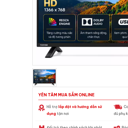
YÊN TÂM MUA SẮM ONLINE
Hỗ trợ
lắp đặt và hướng dẫn sử
Ca
dụng
tận nơi
đủ phụ k
Đổi trả theo chính sách khi phát
Bảo