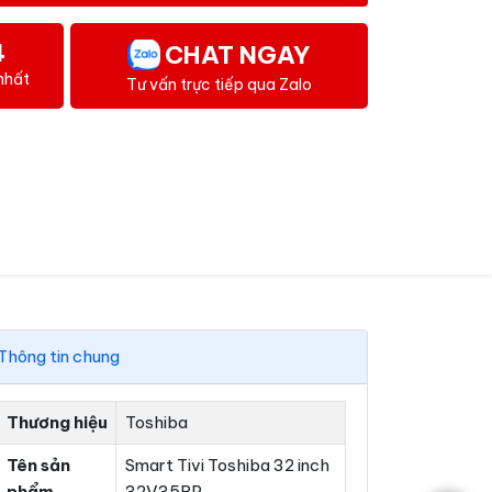
4
CHAT NGAY
nhất
Tư vấn trực tiếp qua Zalo
Thông tin chung
Thương hiệu
Toshiba
Tên sản
Smart Tivi Toshiba 32 inch
phẩm
32V35RP