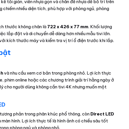
 kế tối giản, viền nhựa gọn và chân đế nhựa dễ bố trí trên
g chiếm nhiều diện tích, phù hợp với phòng ngủ, phòng
ích thước không chân là
722 x 426 x 77 mm
. Khối lượng
iệc lắp đặt và di chuyển dễ dàng hơn nhiều mẫu tivi lớn.
i kích thước máy và kiểm tra vị trí ổ điện trước khi lắp.
 bật
ch
và nhu cầu xem cơ bản trong phòng nhỏ. Lợi ích thực
e, phim online hoặc các chương trình giải trí hằng ngày ở
lý cho người dùng không cần tivi 4K nhưng muốn một
ED
ộ tương phản trong phân khúc phổ thông, còn
Direct LED
 màn hình. Lợi ích thực tế là hình ảnh có chiều sâu tốt
í trong phòng ngủ và phòng nhỏ.