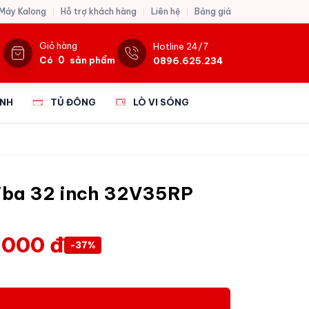
 Máy Kalong
Hỗ trợ khách hàng
Liên hệ
Bảng giá
Giỏ hàng
Hotline 24/7
0
Có
sản phẩm
0896.625.234
ẠNH
TỦ ĐÔNG
LÒ VI SÓNG
hiba 32 inch 32V35RP
.000 đ
-37%