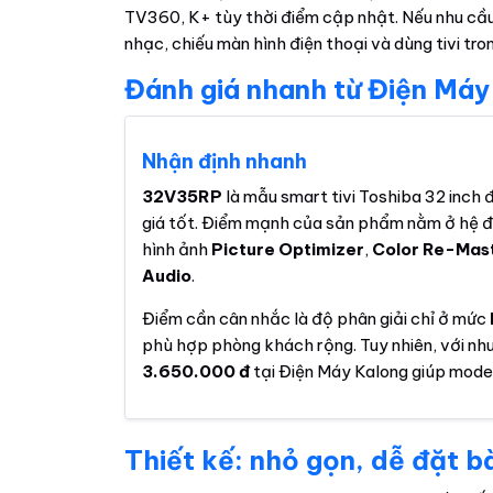
TV360, K+ tùy thời điểm cập nhật. Nếu nhu cầu 
nhạc, chiếu màn hình điện thoại và dùng tivi tro
Đánh giá nhanh từ Điện Máy
Nhận định nhanh
32V35RP
là mẫu smart tivi Toshiba 32 inch 
giá tốt. Điểm mạnh của sản phẩm nằm ở hệ 
hình ảnh
Picture Optimizer
,
Color Re-Mas
Audio
.
Điểm cần cân nhắc là độ phân giải chỉ ở mức
phù hợp phòng khách rộng. Tuy nhiên, với n
3.650.000 đ
tại Điện Máy Kalong giúp model
Thiết kế: nhỏ gọn, dễ đặt b