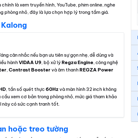
chính là xem truyền hình, YouTube, phim online, nghe
ng phòng nhỏ, đây là lựa chọn hợp lý trong tầm giá.
 Kalong
đáng cân nhắc nếu bạn ưu tiên sự gọn nhẹ, dễ dùng và
điều hành
VIDAA U9
, bộ xử lý
Regza Engine
, công nghệ
ter
,
Contrast Booster
và âm thanh
REGZA Power
HD
, tần số quét thực
60Hz
và màn hình 32 inch không
hu cầu xem cơ bản trong phòng nhỏ, mức giá tham khảo
 này có sức cạnh tranh tốt.
àn hoặc treo tường