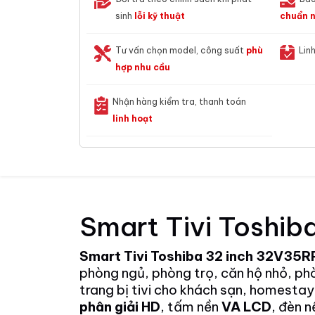
sinh
lỗi kỹ thuật
chuẩn n
Tư vấn chọn model, công suất
phù
Lin
hợp nhu cầu
Nhận hàng kiểm tra, thanh toán
linh hoạt
Smart Tivi Toshi
Smart Tivi Toshiba 32 inch 32V35R
phòng ngủ, phòng trọ, căn hộ nhỏ, ph
trang bị tivi cho khách sạn, homesta
phân giải HD
, tấm nền
VA LCD
, đèn 