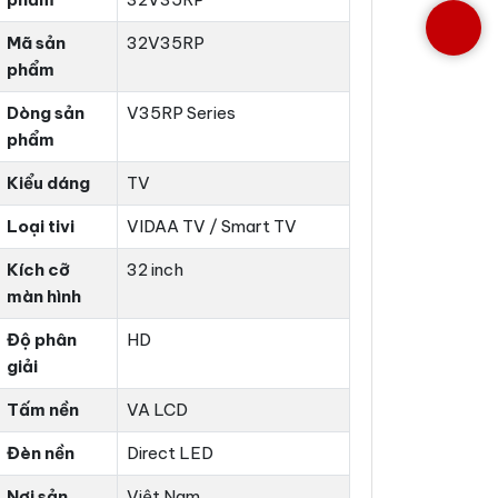
Mã sản
32V35RP
phẩm
Dòng sản
V35RP Series
phẩm
Kiểu dáng
TV
Loại tivi
VIDAA TV / Smart TV
Kích cỡ
32 inch
màn hình
Độ phân
HD
giải
Tấm nền
VA LCD
Đèn nền
Direct LED
Nơi sản
Việt Nam