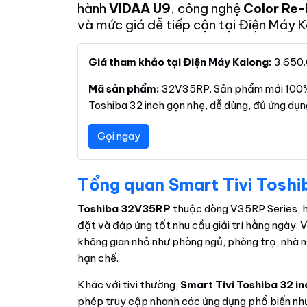
hành
VIDAA U9
, công nghệ
Color Re
và mức giá dễ tiếp cận tại Điện Máy K
Giá tham khảo tại Điện Máy Kalong:
3.650.
Mã sản phẩm:
32V35RP. Sản phẩm mới 100%,
Toshiba 32 inch gọn nhẹ, dễ dùng, đủ ứng dụng 
Gọi ngay
Tổng quan Smart Tivi Tosh
Toshiba 32V35RP
thuộc dòng V35RP Series, h
đặt và đáp ứng tốt nhu cầu giải trí hằng ngày. 
không gian nhỏ như phòng ngủ, phòng trọ, nhà n
hạn chế.
Khác với tivi thường,
Smart Tivi Toshiba 32 
phép truy cập nhanh các ứng dụng phổ biến như