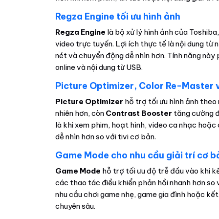
Regza Engine tối ưu hình ảnh
Regza Engine
là bộ xử lý hình ảnh của Toshiba
video trực tuyến. Lợi ích thực tế là nội dung t
nét và chuyển động dễ nhìn hơn. Tính năng này 
online và nội dung từ USB.
Picture Optimizer, Color Re-Master 
Picture Optimizer
hỗ trợ tối ưu hình ảnh theo
nhiên hơn, còn
Contrast Booster
tăng cường độ
là khi xem phim, hoạt hình, video ca nhạc hoặc 
dễ nhìn hơn so với tivi cơ bản.
Game Mode cho nhu cầu giải trí cơ b
Game Mode
hỗ trợ tối ưu độ trễ đầu vào khi kế
các thao tác điều khiển phản hồi nhanh hơn so
nhu cầu chơi game nhẹ, game gia đình hoặc kế
chuyên sâu.