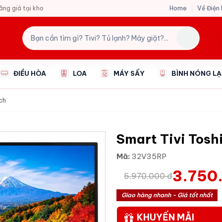
Home
Về Điện
hãng giá tại kho
ĐIỀU HÒA
LOA
MÁY SẤY
BÌNH NÓNG L
nch
Smart Tivi Tos
Mã:
32V35RP
3.750
5.970.000 đ
Giao hàng nhanh - Giá tốt nhất
KHUYẾN MÃI