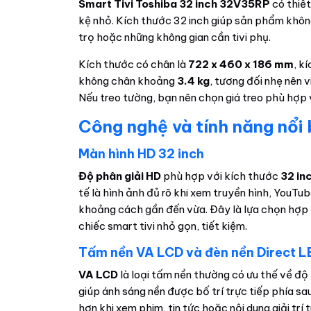
Smart Tivi Toshiba 32 inch 32V35RP
có thiết
kệ nhỏ. Kích thước 32 inch giúp sản phẩm khôn
trọ hoặc những không gian cần tivi phụ.
Kích thước có chân là
722 x 460 x 186 mm
, k
không chân khoảng
3.4 kg
, tương đối nhẹ nên v
Nếu treo tường, bạn nên chọn giá treo phù hợp vớ
Công nghệ và tính năng nổi
Màn hình HD 32 inch
Độ phân giải HD
phù hợp với kích thước
32 in
tế là hình ảnh đủ rõ khi xem truyền hình, YouTub
khoảng cách gần đến vừa. Đây là lựa chọn hợp 
chiếc smart tivi nhỏ gọn, tiết kiệm.
Tấm nền VA LCD và đèn nền Direct L
VA LCD
là loại tấm nền thường có ưu thế về đ
giúp ánh sáng nền được bố trí trực tiếp phía sau
hơn khi xem phim, tin tức hoặc nội dung giải tr