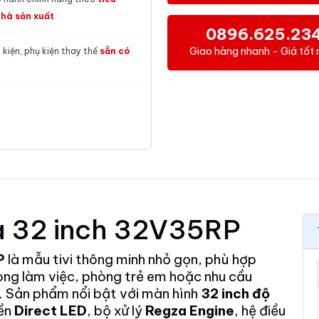
hà sản xuất
0896.625.23
Giao hàng nhanh - Giá tốt 
h kiện, phụ kiện thay thế
sẵn có
ba 32 inch 32V35RP
P
là mẫu tivi thông minh nhỏ gọn, phù hợp
òng làm việc, phòng trẻ em hoặc nhu cầu
y. Sản phẩm nổi bật với màn hình
32 inch độ
nền
Direct LED
, bộ xử lý
Regza Engine
, hệ điều