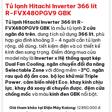
Tủ lạnh Hitachi Inverter 366 lít
R-FVX480PGV9 GBK
Tủ lạnh Hitachi Inverter 366 lít R-
FVX480PGV9 GBK
là mẫu tủ lạnh
2 cửa
ngăn đá trên
, dung tích sử dụng
366 lít
, phù
hợp gia đình khoảng 3 - 4 người cần tủ lạnh
rộng, dễ dùng, tiết kiệm điện và có thiết kế
kính đen sang trọng. Điểm đáng mua của
model này là
Inverter x Hệ thống quạt kép
Dual Fan Cooling
,
ngăn chuyển đổi đa năng
Selectable Zone
với đông mềm
-3°C
,
ngăn
rau quả độ ẩm cao
,
bộ lọc khử mùi Triple
Power
,
cảm biến nhiệt Eco
,
khay kính chịu
lực
,
khay đá xoay di chuyển được
,
đệm cửa
chống mốc
và màu
kính đen GBK
nổi bật.
Giá tham khảo tại Điện Máy Kalong:
12.850.000 đ.