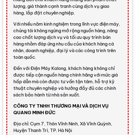
Kích thước tham khảo của sản phẩm là
650 x 1695 x
lượng, giá thành cạnh tranh cùng dịch vụ giao
720 mm
theo thứ tự rộng x cao x sâu, khối lượng khoảng
hàng, lắp đặt chuyên nghiệp.
65 kg
, cần đo kỹ vị trí đặt, lối vận chuyển và khoảng mở
Với nhiều năm kinh nghiệm trong lĩnh vực điện máy,
cửa trước khi mua.
chúng tôi không ngừng mở rộng nguồn hàng, nâng
cao chất lượng dịch vụ và tối ưu quy trình bán
Đánh giá nhanh từ Điện Máy
hàng nhằm đáp ứng nhu cầu của khách hàng cá
Kalong
nhân, doanh nghiệp, đại lý và các công trình trên
toàn quốc.
Tủ lạnh 2 cửa 366L màu kính đen, dễ
Đến với Điện Máy Kalong, khách hàng không chỉ
dùng và có đông mềm tiện lợi
được tiếp cận nguồn hàng chính hãng với mức giá
hấp dẫn mà còn được tư vấn tận tâm, hỗ trợ kỹ
Tủ lạnh Hitachi Inverter 366 lít R-FVX480PGV9
thuật chuyên nghiệp và hưởng đầy đủ các chính
GBK
phù hợp khách hàng muốn tủ lạnh dung tích
sách bảo hành từ nhà sản xuất.
vừa lớn, kiểu
ngăn đá trên
quen thuộc, vận hành tiết
CÔNG TY TNHH THƯƠNG MẠI VÀ DỊCH VỤ
kiệm và có thiết kế mặt kính đen sang hơn các màu
QUANG MINH ĐỨC
bạc phổ thông. Điểm nổi bật nhất là
Selectable
Zone
cho phép chuyển đổi nhiệt độ linh hoạt, đặc
Địa chỉ: Cụm 7, Thôn Vĩnh Ninh, Xã Vĩnh Quỳnh,
biệt có mức
đông mềm -3°C
giúp thịt cá dễ cắt
Huyện Thanh Trì, TP. Hà Nội