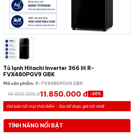
Tủ lạnh Hitachi Inverter 366 lít R-
FVX480PGV9 GBK
Mã sản phẩm:
R-FVX480PGV9 GBK
11.850.000 đ
14.900.000 đ
-20%
Giá luôn tốt mọi thời điểm - Gọi để được giá tốt nhất
TÍNH NĂNG NỔI BẬT