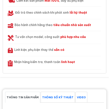
Cam kết sản phẩm
mới 100%
, đầy đủ phụ kiện
Đổi trả theo chính sách khi phát sinh
lỗi kỹ thuật
Bảo hành chính hãng theo
tiêu chuẩn nhà sản xuất
Tư vấn chọn model, công suất
phù hợp nhu cầu
Linh kiện, phụ kiện thay thế
sẵn có
Nhận hàng kiểm tra, thanh toán
linh hoạt
THÔNG TIN SẢN PHẨM
THÔNG SỐ KỸ THUẬT
VIDEO