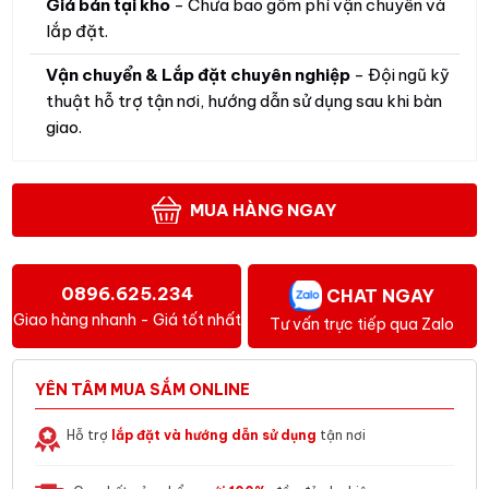
Giá bán tại kho
- Chưa bao gồm phí vận chuyển và
lắp đặt.
Vận chuyển & Lắp đặt chuyên nghiệp
- Đội ngũ kỹ
thuật hỗ trợ tận nơi, hướng dẫn sử dụng sau khi bàn
giao.
MUA HÀNG NGAY
0896.625.234
CHAT NGAY
Giao hàng nhanh - Giá tốt nhất
Tư vấn trực tiếp qua Zalo
YÊN TÂM MUA SẮM ONLINE
Hỗ trợ
lắp đặt và hướng dẫn sử dụng
tận nơi