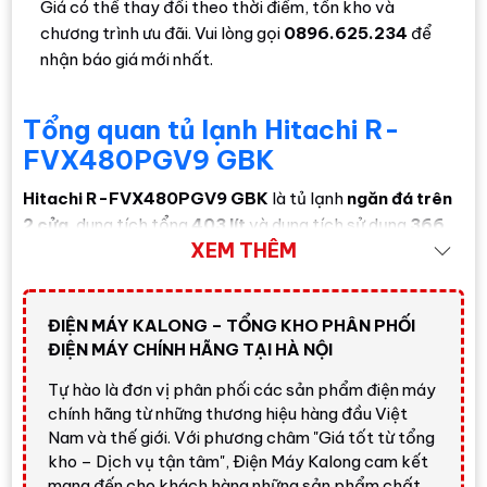
Giá có thể thay đổi theo thời điểm, tồn kho và
chương trình ưu đãi. Vui lòng gọi
0896.625.234
để
nhận báo giá mới nhất.
Tổng quan tủ lạnh Hitachi R-
FVX480PGV9 GBK
Hitachi R-FVX480PGV9 GBK
là tủ lạnh
ngăn đá trên
2 cửa
, dung tích tổng
403 lít
và dung tích sử dụng
366
XEM THÊM
lít
. Trong đó, ngăn đông có dung tích
101 lít
, ngăn lạnh
gồm khu vực Selectable Zone có dung tích
265 lít
, đáp
ứng tốt nhu cầu bảo quản đồ uống, rau củ, trái cây, thịt
ĐIỆN MÁY KALONG – TỔNG KHO PHÂN PHỐI
cá, thực phẩm đã nấu và thực phẩm đông lạnh cho gia
ĐIỆN MÁY CHÍNH HÃNG TẠI HÀ NỘI
đình dùng hằng ngày.
Tự hào là đơn vị phân phối các sản phẩm điện máy
Model này thuộc dòng
Stylish Line
của Hitachi, thiết kế
chính hãng từ những thương hiệu hàng đầu Việt
cửa kính màu
GBK - Glass Black
, phù hợp không gian
Nam và thế giới. Với phương châm "Giá tốt từ tổng
bếp hiện đại, căn hộ hoặc nhà phố cần một mẫu tủ lạnh
kho – Dịch vụ tận tâm", Điện Máy Kalong cam kết
dung tích vừa lớn nhưng vẫn giữ kiểu 2 cửa quen thuộc.
mang đến cho khách hàng những sản phẩm chất