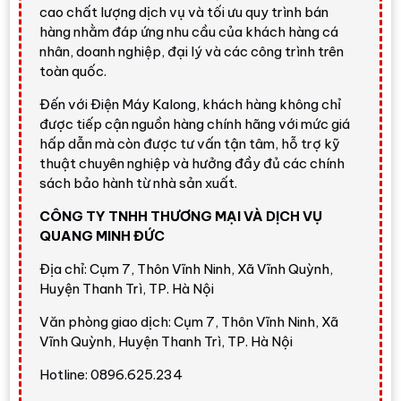
Có nên mua Ariston SL2 20 RS 2.5 FE
cao chất lượng dịch vụ và tối ưu quy trình bán
không?
hàng nhằm đáp ứng nhu cầu của khách hàng cá
Bình nóng lạnh gián tiếp Ariston 20 lít 2500W
nhân, doanh nghiệp, đại lý và các công trình trên
SL2 20 RS 2.5 FE
là lựa chọn đáng cân nhắc nếu
toàn quốc.
bạn cần một mẫu máy nước nóng Ariston 20 lít có đủ
Đến với Điện Máy Kalong, khách hàng không chỉ
tính năng an toàn, làm nóng nhanh và dễ sử dụng.
được tiếp cận nguồn hàng chính hãng với mức giá
Dung tích
20 lít
hợp với gia đình nhỏ, cặp vợ chồng
hấp dẫn mà còn được tư vấn tận tâm, hỗ trợ kỹ
trẻ, phòng tắm phụ hoặc nhà có khoảng 2 - 3 người
thuật chuyên nghiệp và hưởng đầy đủ các chính
dùng nước nóng.
sách bảo hành từ nhà sản xuất.
Điện Máy Kalong đánh giá model này nổi bật nhờ bộ
CÔNG TY TNHH THƯƠNG MẠI VÀ DỊCH VỤ
tính năng thực dụng:
cầu dao chống rò điện ELCB
,
QUANG MINH ĐỨC
hệ thống chống giật, chống bỏng TSS
,
rơ le ngắt
Địa chỉ: Cụm 7, Thôn Vĩnh Ninh, Xã Vĩnh Quỳnh,
quá nhiệt
,
van xả áp an toàn
,
vỏ chống thấm IPX1
,
Huyện Thanh Trì, TP. Hà Nội
Flexomix tăng thêm lượng nước nóng
,
Ion
bạc/Nano bạc kháng khuẩn
,
lớp cách nhiệt HDI
Văn phòng giao dịch: Cụm 7, Thôn Vĩnh Ninh, Xã
và
lòng bình tráng men Titan
.
Vĩnh Quỳnh, Huyện Thanh Trì, TP. Hà Nội
Hotline: 0896.625.234