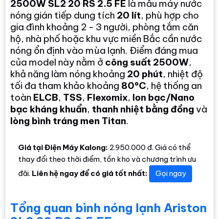
2500W SL2 20 RS 2.5 FE
là mẫu máy nước
nóng gián tiếp dung tích
20 lít
, phù hợp cho
gia đình khoảng 2 - 3 người, phòng tắm căn
hộ, nhà phố hoặc khu vực miền Bắc cần nước
nóng ổn định vào mùa lạnh. Điểm đáng mua
của model này nằm ở
công suất 2500W
,
khả năng làm nóng khoảng
20 phút
, nhiệt độ
tối đa tham khảo khoảng
80°C
, hệ thống an
toàn
ELCB
,
TSS
,
Flexomix
,
Ion bạc/Nano
bạc kháng khuẩn
,
thanh nhiệt bằng đồng
và
lòng bình tráng men Titan
.
Giá tại Điện Máy Kalong:
2.950.000 đ. Giá có thể
thay đổi theo thời điểm, tồn kho và chương trình ưu
đãi.
Liên hệ ngay để có giá tốt nhất:
Gọi ngay
Tổng quan bình nóng lạnh Ariston