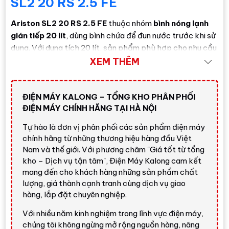
SL2 20 RS 2.5 FE
Ariston SL2 20 RS 2.5 FE
thuộc nhóm
bình nóng lạnh
gián tiếp 20 lít
, dùng bình chứa để đun nước trước khi sử
dụng. Với dung tích 20 lít, sản phẩm phù hợp cho nhu cầu
tắm vòi sen hằng ngày, rửa mặt, vệ sinh cá nhân hoặc
XEM THÊM
cấp nước nóng cho một số điểm dùng nước phù hợp
trong gia đình.
ĐIỆN MÁY KALONG – TỔNG KHO PHÂN PHỐI
Máy có thiết kế dạng ngang, màu trắng, kích thước
ĐIỆN MÁY CHÍNH HÃNG TẠI HÀ NỘI
khoảng
cao 30.5 cm - rộng 70.4 cm - dày 30.5 cm
và
Tự hào là đơn vị phân phối các sản phẩm điện máy
trọng lượng khoảng
12 kg
. Kiểu dáng gọn giúp sản phẩm
chính hãng từ những thương hiệu hàng đầu Việt
dễ bố trí trong phòng tắm gia đình, đặc biệt là những
Nam và thế giới. Với phương châm "Giá tốt từ tổng
không gian cần tối ưu chiều cao lắp đặt.
kho – Dịch vụ tận tâm", Điện Máy Kalong cam kết
mang đến cho khách hàng những sản phẩm chất
Đánh giá nhanh từ Điện Máy
lượng, giá thành cạnh tranh cùng dịch vụ giao
Kalong
hàng, lắp đặt chuyên nghiệp.
Với nhiều năm kinh nghiệm trong lĩnh vực điện máy,
chúng tôi không ngừng mở rộng nguồn hàng, nâng