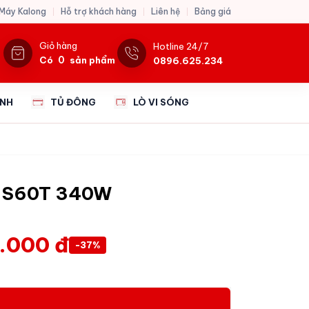
 Máy Kalong
Hỗ trợ khách hàng
Liên hệ
Bảng giá
Giỏ hàng
Hotline 24/7
0
Có
sản phẩm
0896.625.234
ẠNH
TỦ ĐÔNG
LÒ VI SÓNG
G S60T 340W
.000 đ
-37%