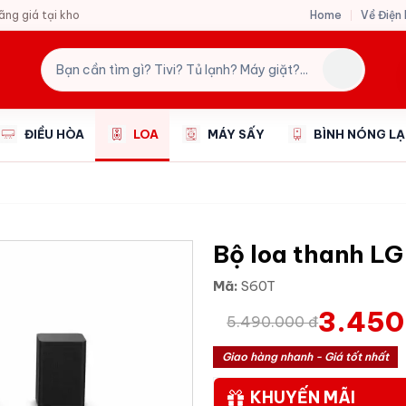
Home
Về Điện
hãng giá tại kho
ĐIỀU HÒA
LOA
MÁY SẤY
BÌNH NÓNG L
Bộ loa thanh L
Mã:
S60T
3.450
5.490.000 đ
Giao hàng nhanh - Giá tốt nhất
KHUYẾN MÃI