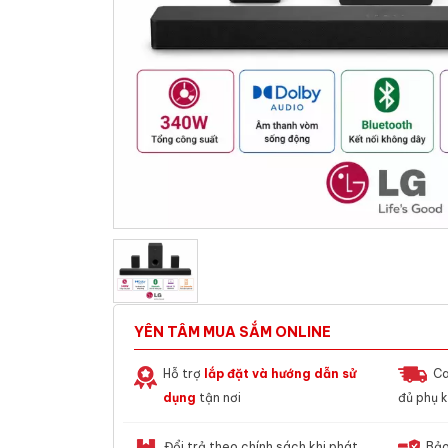
YÊN TÂM MUA SẮM ONLINE
Hỗ trợ
lắp đặt và hướng dẫn sử
Ca
dụng
tận nơi
đủ phụ k
Đổi trả theo chính sách khi phát
Bảo