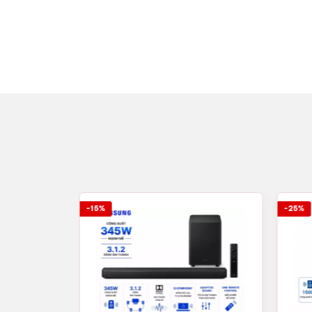
-15%
-25%