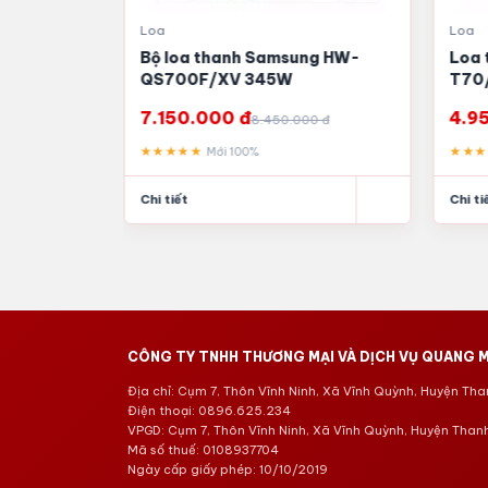
Loa
Loa
 HW-
Bộ loa thanh Samsung HW-
Loa 
QS700F/XV 345W
T70
7.150.000 đ
4.9
00 đ
8.450.000 đ
★★★★★
★★
Mới 100%
Chi tiết
Chi ti
CÔNG TY TNHH THƯƠNG MẠI VÀ DỊCH VỤ QUANG M
Địa chỉ: Cụm 7, Thôn Vĩnh Ninh, Xã Vĩnh Quỳnh, Huyện Thanh
Điện thoại: 0896.625.234
VPGD: Cụm 7, Thôn Vĩnh Ninh, Xã Vĩnh Quỳnh, Huyện Thanh 
Mã số thuế: 0108937704
Ngày cấp giấy phép: 10/10/2019