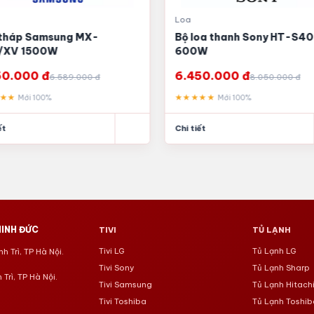
Loa
tháp Samsung MX-
Bộ loa thanh Sony HT-S4
/XV 1500W
600W
50.000 đ
6.450.000 đ
6.589.000 đ
8.050.000 đ
★★★
★★★★★
Mới 100%
Mới 100%
ết
Chi tiết
INH ĐỨC
TIVI
TỦ LẠNH
Tivi LG
Tủ Lạnh LG
 Trì, TP Hà Nội.
Tivi Sony
Tủ Lạnh Sharp
Trì, TP Hà Nội.
Tivi Samsung
Tủ Lạnh Hitach
Tivi Toshiba
Tủ Lạnh Toshib