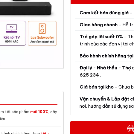
Cam kết bán đúng giá
- 
Giao hàng nhanh
- Hỗ tr
Trả góp lãi suất 0%
- Th
trình của các đơn vị tài ch
Bảo hành chính hãng tại
Đại lý - Nhà thầu - Thợ
c
625 234
.
Giá bán tại kho
- Chưa b
Vận chuyển & Lắp đặt c
nơi, hướng dẫn sử dụng sau
m kết sản phẩm
mới 100%
, đầy
iện
 hành chính hãng theo
tiêu