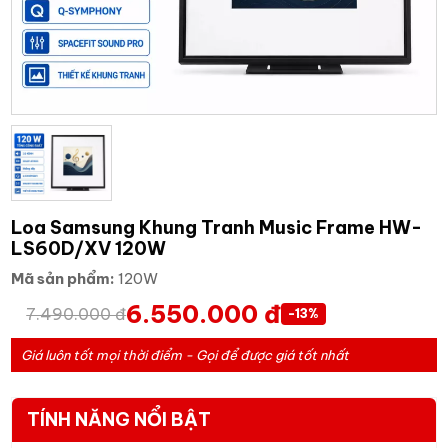
Loa Samsung Khung Tranh Music Frame HW-
LS60D/XV 120W
Mã sản phẩm:
120W
6.550.000 đ
7.490.000 đ
-13%
Giá luôn tốt mọi thời điểm - Gọi để được giá tốt nhất
TÍNH NĂNG NỔI BẬT