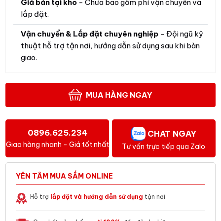
Giá bán tại kho
- Chưa bao gồm phí vận chuyển và
lắp đặt.
Vận chuyển & Lắp đặt chuyên nghiệp
- Đội ngũ kỹ
thuật hỗ trợ tận nơi, hướng dẫn sử dụng sau khi bàn
giao.
MUA HÀNG NGAY
0896.625.234
CHAT NGAY
Giao hàng nhanh - Giá tốt nhất
Tư vấn trực tiếp qua Zalo
YÊN TÂM MUA SẮM ONLINE
Hỗ trợ
lắp đặt và hướng dẫn sử dụng
tận nơi