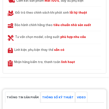
Cam kết sản phẩm
mới 100%
, đầy đủ phụ kiện
Đổi trả theo chính sách khi phát sinh
lỗi kỹ thuật
Bảo hành chính hãng theo
tiêu chuẩn nhà sản xuất
Tư vấn chọn model, công suất
phù hợp nhu cầu
Linh kiện, phụ kiện thay thế
sẵn có
Nhận hàng kiểm tra, thanh toán
linh hoạt
THÔNG TIN SẢN PHẨM
THÔNG SỐ KỸ THUẬT
VIDEO