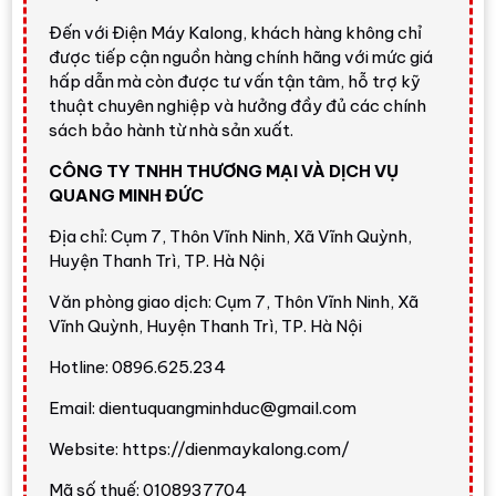
Đến với Điện Máy Kalong, khách hàng không chỉ
được tiếp cận nguồn hàng chính hãng với mức giá
hấp dẫn mà còn được tư vấn tận tâm, hỗ trợ kỹ
thuật chuyên nghiệp và hưởng đầy đủ các chính
sách bảo hành từ nhà sản xuất.
CÔNG TY TNHH THƯƠNG MẠI VÀ DỊCH VỤ
QUANG MINH ĐỨC
Địa chỉ: Cụm 7, Thôn Vĩnh Ninh, Xã Vĩnh Quỳnh,
Huyện Thanh Trì, TP. Hà Nội
Văn phòng giao dịch: Cụm 7, Thôn Vĩnh Ninh, Xã
Vĩnh Quỳnh, Huyện Thanh Trì, TP. Hà Nội
Hotline: 0896.625.234
Email: dientuquangminhduc@gmail.com
Website: https://dienmaykalong.com/
Mã số thuế: 0108937704