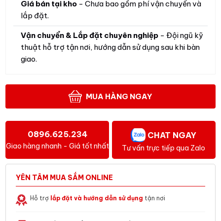
Giá bán tại kho
- Chưa bao gồm phí vận chuyển và
lắp đặt.
Vận chuyển & Lắp đặt chuyên nghiệp
- Đội ngũ kỹ
thuật hỗ trợ tận nơi, hướng dẫn sử dụng sau khi bàn
giao.
MUA HÀNG NGAY
0896.625.234
CHAT NGAY
Giao hàng nhanh - Giá tốt nhất
Tư vấn trực tiếp qua Zalo
YÊN TÂM MUA SẮM ONLINE
Hỗ trợ
lắp đặt và hướng dẫn sử dụng
tận nơi