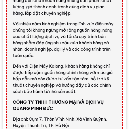
mang đến cho khách hàng những sản phẩm chất
đình có không gian phơi hạn chế.
lượng, giá thành cạnh tranh cùng dịch vụ giao
hàng, lắp đặt chuyên nghiệp.
Model này nổi bật với
lồng giặt lớn 525 mm
,
lồng giặt
Pillow
,
Steam Wash
,
Refresh
,
vòng đệm kháng khuẩn
Với nhiều năm kinh nghiệm trong lĩnh vực điện máy,
ABT
,
Smart Dual Spray
và công nghệ cân bằng
AI DBT
.
chúng tôi không ngừng mở rộng nguồn hàng, nâng
Đây là cấu hình hợp lý cho gia đình nhỏ, cặp vợ chồng
cao chất lượng dịch vụ và tối ưu quy trình bán
trẻ, người ở căn hộ hoặc người muốn nâng cấp từ máy
hàng nhằm đáp ứng nhu cầu của khách hàng cá
cửa trên sang máy lồng ngang để giặt êm và chăm sóc
nhân, doanh nghiệp, đại lý và các công trình trên
toàn quốc.
sợi vải tốt hơn.
Đến với Điện Máy Kalong, khách hàng không chỉ
Đánh giá nhanh từ Điện Máy
được tiếp cận nguồn hàng chính hãng với mức giá
Kalong
hấp dẫn mà còn được tư vấn tận tâm, hỗ trợ kỹ
thuật chuyên nghiệp và hưởng đầy đủ các chính
sách bảo hành từ nhà sản xuất.
Điểm đáng mua
CÔNG TY TNHH THƯƠNG MẠI VÀ DỊCH VỤ
Aqua AQD-A852J BK
là lựa chọn hợp lý trong
QUANG MINH ĐỨC
nhóm máy giặt lồng ngang 8 - 9 kg nhờ có nhiều công
Địa chỉ: Cụm 7, Thôn Vĩnh Ninh, Xã Vĩnh Quỳnh,
nghệ thường thấy ở phân khúc cao hơn như
giặt hơi
Huyện Thanh Trì, TP. Hà Nội
nước Steam Wash
,
làm mới Refresh
,
AI DBT
,
ABT