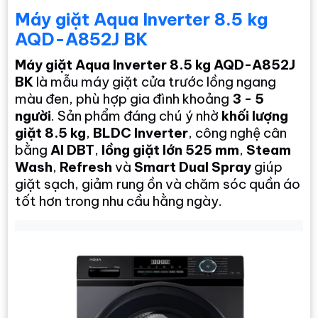
Máy giặt Aqua Inverter 8.5 kg
AQD-A852J BK
Máy giặt Aqua Inverter 8.5 kg AQD-A852J
BK
là mẫu máy giặt cửa trước lồng ngang
màu đen, phù hợp gia đình khoảng
3 - 5
người
. Sản phẩm đáng chú ý nhờ
khối lượng
giặt 8.5 kg
,
BLDC Inverter
, công nghệ cân
bằng
AI DBT
,
lồng giặt lớn 525 mm
,
Steam
Wash
,
Refresh
và
Smart Dual Spray
giúp
giặt sạch, giảm rung ồn và chăm sóc quần áo
tốt hơn trong nhu cầu hằng ngày.