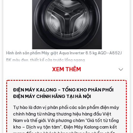
Hình ảnh sản phẩm Máy giặt Aqua Inverter 8.5 kg AQD-A852J
BK màu đen, thiết kế cửa trước lồng ngang.
XEM THÊM
Tổng quan Máy giặt Aqua
Inverter 8.5 kg AQD-A852J BK
ĐIỆN MÁY KALONG – TỔNG KHO PHÂN PHỐI
Máy giặt Aqua Inverter 8.5 kg AQD-A852J BK
thuộc
ĐIỆN MÁY CHÍNH HÃNG TẠI HÀ NỘI
nhóm máy giặt lồng ngang cửa trước, hướng đến người
Tự hào là đơn vị phân phối các sản phẩm điện máy
dùng cần một chiếc máy giặt gọn, đẹp, có nhiều công
chính hãng từ những thương hiệu hàng đầu Việt
nghệ chăm sóc vải và giá dễ tiếp cận. Với tốc độ vắt tối
Nam và thế giới. Với phương châm "Giá tốt từ tổng
đa
1400 vòng/phút
, máy hỗ trợ quần áo ráo nước hơn
kho – Dịch vụ tận tâm", Điện Máy Kalong cam kết
sau khi giặt, phù hợp nhà phố, căn hộ chung cư hoặc gia