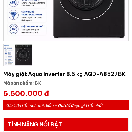
Máy giặt Aqua Inverter 8.5 kg AQD-A852J BK
Mã sản phẩm:
BK
5.500.000 đ
Giá luôn tốt mọi thời điểm - Gọi để được giá tốt nhất
TÍNH NĂNG NỔI BẬT