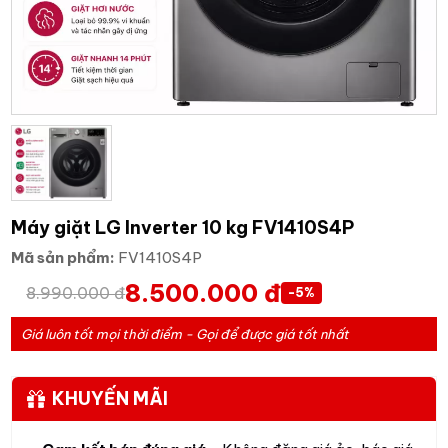
Máy giặt LG Inverter 10 kg FV1410S4P
Mã sản phẩm:
FV1410S4P
8.500.000 đ
8.990.000 đ
-5%
Giá luôn tốt mọi thời điểm - Gọi để được giá tốt nhất
KHUYẾN MÃI