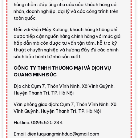
Tổng quan Máy giặt LG Inverter
hàng nhằm đáp ứng nhu cầu của khách hàng cá
10 kg FV1410S4P
nhân, doanh nghiệp, đại lý và các công trình trên
toàn quốc.
Máy giặt LG Inverter 10 kg FV1410S4P
thuộc nhóm
máy giặt cửa trước/lồng ngang của LG, hướng đến người
Đến với Điện Máy Kalong, khách hàng không chỉ
dùng muốn một thiết bị giặt hiện đại, vận hành ổn định và
được tiếp cận nguồn hàng chính hãng với mức giá
hấp dẫn mà còn được tư vấn tận tâm, hỗ trợ kỹ
chăm sóc quần áo tốt hơn máy giặt cơ bản. Với
khối
thuật chuyên nghiệp và hưởng đầy đủ các chính
lượng giặt 10 kg
, máy phù hợp gia đình từ 5 - 7 người
sách bảo hành từ nhà sản xuất.
hoặc người dùng có thói quen gom đồ để giặt ít lần hơn
trong tuần.
CÔNG TY TNHH THƯƠNG MẠI VÀ DỊCH VỤ
QUANG MINH ĐỨC
Model
FV1410S4P
nổi bật nhờ
AI DD™
giúp nhận biết tải
giặt và độ mềm của vải,
TurboWash
hỗ trợ giặt sạch
Địa chỉ: Cụm 7, Thôn Vĩnh Ninh, Xã Vĩnh Quỳnh,
nhanh hơn,
Steam
giúp giảm tác nhân gây dị ứng,
6
Huyện Thanh Trì, TP. Hà Nội
Motion DD
mô phỏng nhiều chuyển động giặt và
ThinQ
Văn phòng giao dịch: Cụm 7, Thôn Vĩnh Ninh, Xã
Wi-Fi
cho phép điều khiển, theo dõi máy qua ứng dụng.
Vĩnh Quỳnh, Huyện Thanh Trì, TP. Hà Nội
Đánh giá nhanh từ Điện Máy
Hotline: 0896.625.234
Kalong
Email: dientuquangminhduc@gmail.com