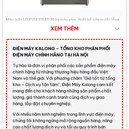
Máy giặt LG FV1410S4P 10 kg màu xám, thiết kế cửa trước lồng
ngang, phù hợp gia đình cần máy giặt hiện đại, giặt sạch và chăm
XEM THÊM
sóc vải tốt hơn.
ĐIỆN MÁY KALONG – TỔNG KHO PHÂN PHỐI
Trả lời nhanh:
nếu bạn cần một chiếc
máy giặt
ĐIỆN MÁY CHÍNH HÃNG TẠI HÀ NỘI
lồng ngang 10 kg
có AI chăm sóc vải, giặt hơi
Tự hào là đơn vị phân phối các sản phẩm điện máy
nước, giặt nhanh TurboWash, thêm đồ trong khi
chính hãng từ những thương hiệu hàng đầu Việt
giặt và điều khiển qua điện thoại,
LG FV1410S4P
Nam và thế giới. Với phương châm "Giá tốt từ tổng
là lựa chọn đáng cân nhắc trong tầm giá. Giá tham
kho – Dịch vụ tận tâm", Điện Máy Kalong cam kết
khảo tại Điện Máy Kalong:
8.000.000 đ
; vui lòng
mang đến cho khách hàng những sản phẩm chất
liên hệ để nhận báo giá mới nhất.
lượng, giá thành cạnh tranh cùng dịch vụ giao
hàng, lắp đặt chuyên nghiệp.
Gọi ngay
Với nhiều năm kinh nghiệm trong lĩnh vực điện máy,
chúng tôi không ngừng mở rộng nguồn hàng, nâng
cao chất lượng dịch vụ và tối ưu quy trình bán