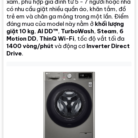
xám, phù hợp gia đình từ 5 - 7 người hoặc nhà
có nhu cầu giặt nhiều quần áo, khăn tắm, đồ
trẻ em và chăn ga mỏng trong một lần. Điểm
đáng mua của model này nằm ở
khối lượng
giặt 10 kg
,
AI DD™
,
TurboWash
,
Steam
,
6
Motion DD
,
ThinQ Wi-Fi
, tốc độ vắt tối đa
1400 vòng/phút
và động cơ
Inverter Direct
Drive
.