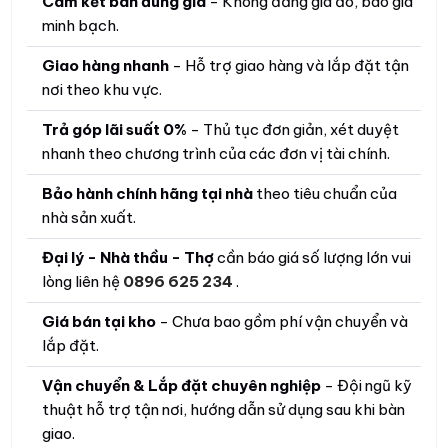
Cam kết bán đúng giá
- Không đăng giá ảo, báo giá
minh bạch.
Giao hàng nhanh
- Hỗ trợ giao hàng và lắp đặt tận
nơi theo khu vực.
Trả góp lãi suất 0%
- Thủ tục đơn giản, xét duyệt
nhanh theo chương trình của các đơn vị tài chính.
Bảo hành chính hãng tại nhà
theo tiêu chuẩn của
nhà sản xuất.
Đại lý - Nhà thầu - Thợ
cần báo giá số lượng lớn vui
lòng liên hệ
0896 625 234
.
Giá bán tại kho
- Chưa bao gồm phí vận chuyển và
lắp đặt.
Vận chuyển & Lắp đặt chuyên nghiệp
- Đội ngũ kỹ
thuật hỗ trợ tận nơi, hướng dẫn sử dụng sau khi bàn
giao.