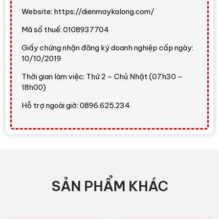
Website: https://dienmaykalong.com/
LG FB1209S5W
có lợi thế ở thiết kế lồng ngang hiện
đại, dung tích 9 kg vừa đủ cho gia đình phổ thông,
Mã số thuế: 0108937704
tốc độ vắt tối đa
1200 vòng/phút
, động cơ truyền
động trực tiếp và bộ chương trình giặt đa dạng. Các
Giấy chứng nhận đăng ký doanh nghiệp cấp ngày:
10/10/2019
tính năng như
giặt nước nóng
,
Steam
,
6 Motion DD
,
khóa trẻ em
,
hẹn giờ giặt
và
Smart Diagnosis
đều
Thời gian làm việc: Thứ 2 – Chủ Nhật (07h30 –
rất thiết thực trong sử dụng hằng ngày.
18h00)
Điểm cần cân nhắc
Hỗ trợ ngoài giờ: 0896.625.234
Đây là máy giặt lồng ngang 9 kg, không phải máy
giặt sấy 2 trong 1. Nếu gia đình thường xuyên giặt
chăn dày, lượng đồ lớn hoặc cần sấy khô trong mùa
nồm ẩm, bạn nên cân nhắc thêm máy giặt dung tích
lớn hơn hoặc máy giặt sấy. Khi lắp đặt, cần chừa
không gian phía trước để mở cửa thuận tiện.
SẢN PHẨM KHÁC
Thiết kế