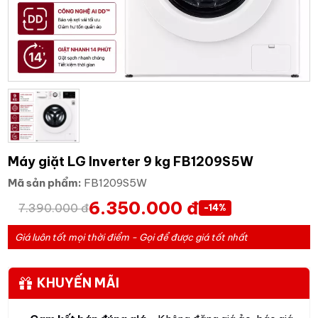
Máy giặt LG Inverter 9 kg FB1209S5W
Mã sản phẩm:
FB1209S5W
6.350.000 đ
7.390.000 đ
-14%
Giá luôn tốt mọi thời điểm - Gọi để được giá tốt nhất
KHUYẾN MÃI