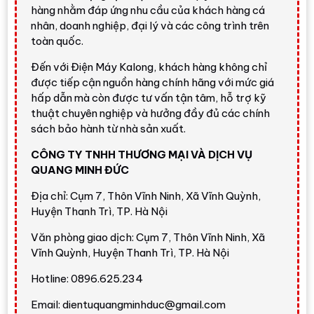
kg FB1209S5W
hàng nhằm đáp ứng nhu cầu của khách hàng cá
nhân, doanh nghiệp, đại lý và các công trình trên
Máy giặt LG Inverter 9 kg FB1209S5W
thuộc nhóm
toàn quốc.
máy giặt cửa trước/lồng ngang của LG, hướng đến người
dùng cần một thiết bị giặt gọn gàng, tiết kiệm diện tích
Đến với Điện Máy Kalong, khách hàng không chỉ
và chăm sóc sợi vải tốt hơn trong quá trình giặt hằng
được tiếp cận nguồn hàng chính hãng với mức giá
hấp dẫn mà còn được tư vấn tận tâm, hỗ trợ kỹ
ngày. Với
khối lượng giặt 9 kg
, máy phù hợp gia đình nhỏ
thuật chuyên nghiệp và hưởng đầy đủ các chính
đến trung bình, đặc biệt là gia đình 3 - 5 thành viên.
sách bảo hành từ nhà sản xuất.
Model
FB1209S5W
tập trung vào các nhu cầu thực tế:
CÔNG TY TNHH THƯƠNG MẠI VÀ DỊCH VỤ
giặt sạch quần áo hằng ngày, giảm rung ồn nhờ động cơ
QUANG MINH ĐỨC
Inverter Direct Drive
, chăm sóc vải bằng
6 Motion DD
,
hỗ trợ giặt ngừa dị ứng bằng hơi nước
Steam
và tiện lợi
Địa chỉ: Cụm 7, Thôn Vĩnh Ninh, Xã Vĩnh Quỳnh,
hơn khi kiểm tra lỗi bằng
Smart Diagnosis
.
Huyện Thanh Trì, TP. Hà Nội
Văn phòng giao dịch: Cụm 7, Thôn Vĩnh Ninh, Xã
Đánh giá nhanh từ Điện Máy
Vĩnh Quỳnh, Huyện Thanh Trì, TP. Hà Nội
Kalong
Hotline: 0896.625.234
Email: dientuquangminhduc@gmail.com
Điểm đáng mua