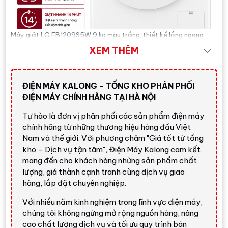
Máy giặt LG FB1209S5W 9 kg màu trắng, thiết kế lồng ngang
cửa trước, phù hợp không gian giặt gia đình hiện đại.
XEM THÊM
Trả lời nhanh:
nếu bạn cần một chiếc
máy giặt
ĐIỆN MÁY KALONG – TỔNG KHO PHÂN PHỐI
lồng ngang 9 kg
dễ dùng, có giặt hơi nước hỗ trợ
ĐIỆN MÁY CHÍNH HÃNG TẠI HÀ NỘI
giảm tác nhân gây dị ứng, động cơ truyền động
Tự hào là đơn vị phân phối các sản phẩm điện máy
trực tiếp vận hành ổn định và mức giá dễ tiếp cận,
chính hãng từ những thương hiệu hàng đầu Việt
LG FB1209S5W
là lựa chọn đáng cân nhắc. Giá
Nam và thế giới. Với phương châm "Giá tốt từ tổng
tham khảo tại Điện Máy Kalong:
6.550.000 đ
; vui
kho – Dịch vụ tận tâm", Điện Máy Kalong cam kết
lòng liên hệ để nhận báo giá mới nhất.
mang đến cho khách hàng những sản phẩm chất
lượng, giá thành cạnh tranh cùng dịch vụ giao
Gọi ngay
hàng, lắp đặt chuyên nghiệp.
Với nhiều năm kinh nghiệm trong lĩnh vực điện máy,
chúng tôi không ngừng mở rộng nguồn hàng, nâng
Tổng quan Máy giặt LG Inverter 9
cao chất lượng dịch vụ và tối ưu quy trình bán