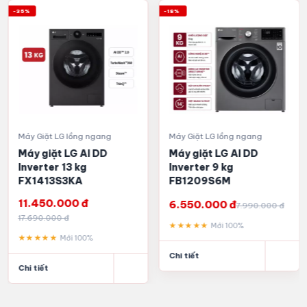
-35%
-18%
Máy giặt LG FB1209S5W
có thiết kế màu trắng, kiểu
cửa trước lồng ngang, phù hợp nhiều không gian như
phòng giặt riêng, ban công có mái che, khu bếp hoặc căn
hộ chung cư. Màu trắng giúp máy dễ phối với nội thất và
tạo cảm giác sạch sẽ, gọn gàng.
Vỏ máy bằng
kim loại sơn tĩnh điện
, cửa máy bằng
kính
cường lực
, lồng giặt bằng
thép không gỉ
. Đây là các chi
Máy Giặt LG lồng ngang
Máy Giặt LG lồng ngang
tiết quan trọng với máy giặt dùng lâu dài vì giúp hạn chế
Máy giặt LG AI DD
Máy giặt LG AI DD
bám bẩn, hỗ trợ độ bền và dễ vệ sinh hơn.
Inverter 13 kg
Inverter 9 kg
FX1413S3KA
FB1209S6M
Bảng điều khiển của máy sử dụng giao diện
song ngữ Anh
11.450.000 đ
- Việt
, kết hợp núm xoay, cảm ứng và màn hình hiển thị.
6.550.000 đ
7.990.000 đ
17.690.000 đ
Cách bố trí này giúp người dùng dễ chọn chương trình,
★★★★★
Mới 100%
theo dõi chu trình và thao tác nhanh hơn, kể cả với người
★★★★★
Mới 100%
mới chuyển từ máy cửa trên sang máy lồng ngang.
Chi tiết
Chi tiết
Công nghệ và tính năng nổi bật