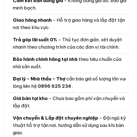
Cam kết bán đúng giá
- Không đăng giá ảo, báo giá
minh bạch.
Giao hàng nhanh
- Hỗ trợ giao hàng và lắp đặt tận
nơi theo khu vực.
Trả góp lãi suất 0%
- Thủ tục đơn giản, xét duyệt
nhanh theo chương trình của các đơn vị tài chính.
Bảo hành chính hãng tại nhà
theo tiêu chuẩn của
nhà sản xuất.
Đại lý - Nhà thầu - Thợ
cần báo giá số lượng lớn vui
lòng liên hệ
0896 625 234
.
Giá bán tại kho
- Chưa bao gồm phí vận chuyển và
lắp đặt.
Vận chuyển & Lắp đặt chuyên nghiệp
- Đội ngũ kỹ
thuật hỗ trợ tận nơi, hướng dẫn sử dụng sau khi bàn
giao.