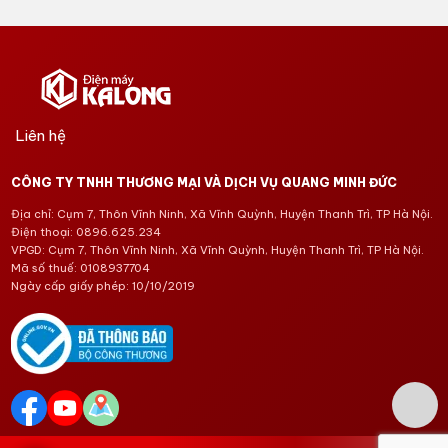
Inverter Direct Drive truyền động trực tiếp
Inverter Direct Drive
là công nghệ động cơ truyền động
trực tiếp, giúp giảm bớt chi tiết trung gian giữa động cơ
và lồng giặt. Lợi ích thực tế là máy vận hành ổn định, hạn
chế rung lắc và hỗ trợ tiết kiệm điện tốt hơn trong quá
Liên hệ
trình giặt. Công nghệ này phù hợp gia đình giặt thường
xuyên, đặt máy gần khu sinh hoạt hoặc cần một chiếc
CÔNG TY TNHH THƯƠNG MẠI VÀ DỊCH VỤ QUANG MINH ĐỨC
máy giặt êm hơn khi vắt.
Địa chỉ: Cụm 7, Thôn Vĩnh Ninh, Xã Vĩnh Quỳnh, Huyện Thanh Trì, TP Hà Nội.
6 Motion DD chăm sóc vải bằng 6 chuyển
Điện thoại: 0896.625.234
động
VPGD: Cụm 7, Thôn Vĩnh Ninh, Xã Vĩnh Quỳnh, Huyện Thanh Trì, TP Hà Nội.
Mã số thuế: 0108937704
6 Motion DD
mô phỏng nhiều chuyển động giặt khác
Ngày cấp giấy phép: 10/10/2019
nhau như chà xát, nhào trộn, quay, đập, đảo và nén. Lợi
ích thực tế là quần áo được làm sạch kỹ hơn nhưng vẫn
giảm tác động quá mạnh lên sợi vải. Tính năng này phù
hợp áo sơ mi, đồ công sở, đồ trẻ em, đồ tinh xảo và quần
áo mặc hằng ngày.
Steam và Allergy Care hỗ trợ giảm tác nhân