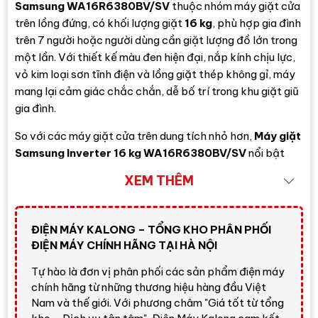
Samsung WA16R6380BV/SV
thuộc nhóm máy giặt cửa
trên lồng đứng, có khối lượng giặt
16 kg
, phù hợp gia đình
trên 7 người hoặc người dùng cần giặt lượng đồ lớn trong
một lần. Với thiết kế màu đen hiện đại, nắp kính chịu lực,
vỏ kim loại sơn tĩnh điện và lồng giặt thép không gỉ, máy
mang lại cảm giác chắc chắn, dễ bố trí trong khu giặt giũ
gia đình.
So với các máy giặt cửa trên dung tích nhỏ hơn,
Máy giặt
Samsung Inverter 16 kg WA16R6380BV/SV
nổi bật
nhờ khả năng giặt nhiều đồ, vận hành êm hơn nhờ
Digital
XEM THÊM
Inverter
, hỗ trợ bảo vệ sợi vải bằng mâm giặt
Wobble
và giúp quần áo thơm lâu hơn nhờ
Deep Softener
. Đây
là lựa chọn phù hợp nếu bạn cần một máy giặt dung tích
ĐIỆN MÁY KALONG – TỔNG KHO PHÂN PHỐI
lớn, dễ thao tác, không cần chức năng sấy.
ĐIỆN MÁY CHÍNH HÃNG TẠI HÀ NỘI
Đánh giá nhanh từ Điện Máy
Tự hào là đơn vị phân phối các sản phẩm điện máy
Kalong
chính hãng từ những thương hiệu hàng đầu Việt
Nam và thế giới. Với phương châm "Giá tốt từ tổng