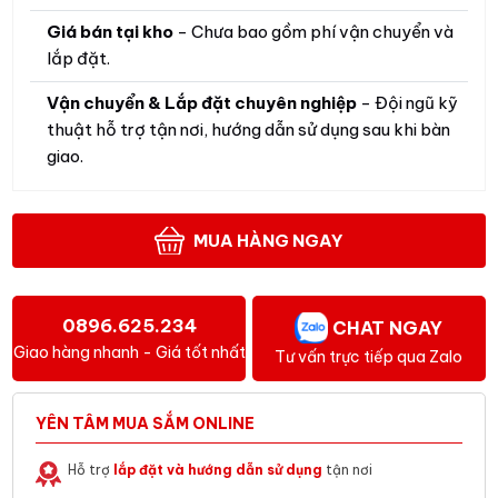
Giá bán tại kho
- Chưa bao gồm phí vận chuyển và
lắp đặt.
Vận chuyển & Lắp đặt chuyên nghiệp
- Đội ngũ kỹ
thuật hỗ trợ tận nơi, hướng dẫn sử dụng sau khi bàn
giao.
MUA HÀNG NGAY
0896.625.234
CHAT NGAY
Giao hàng nhanh - Giá tốt nhất
Tư vấn trực tiếp qua Zalo
YÊN TÂM MUA SẮM ONLINE
Hỗ trợ
lắp đặt và hướng dẫn sử dụng
tận nơi