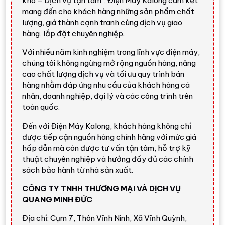
kho – Dịch vụ tận tâm", Điện Máy Kalong cam kết
Điện Máy Kalong
đánh giá Samsung
mang đến cho khách hàng những sản phẩm chất
WA16R6380BV/SV là lựa chọn thực dụng trong
lượng, giá thành cạnh tranh cùng dịch vụ giao
nhóm máy giặt cửa trên dung tích lớn. Máy không
hàng, lắp đặt chuyên nghiệp.
tập trung vào quá nhiều tính năng phức tạp, nhưng
Với nhiều năm kinh nghiệm trong lĩnh vực điện máy,
có đủ các công nghệ cần thiết cho nhu cầu giặt hằng
chúng tôi không ngừng mở rộng nguồn hàng, nâng
ngày: giặt nhiều đồ, lọc xơ vải, vệ sinh lồng giặt, hẹn
cao chất lượng dịch vụ và tối ưu quy trình bán
giờ, khóa trẻ em và chẩn đoán lỗi qua điện thoại.
hàng nhằm đáp ứng nhu cầu của khách hàng cá
Giá tham khảo tại Điện Máy Kalong:
nhân, doanh nghiệp, đại lý và các công trình trên
8.650.000 đ
.
toàn quốc.
Giá sản phẩm có thể thay đổi theo từng thời điểm,
vui lòng liên hệ để nhận báo giá mới nhất.
Đến với Điện Máy Kalong, khách hàng không chỉ
được tiếp cận nguồn hàng chính hãng với mức giá
Thiết kế
hấp dẫn mà còn được tư vấn tận tâm, hỗ trợ kỹ
thuật chuyên nghiệp và hưởng đầy đủ các chính
Máy giặt Samsung WA16R6380BV/SV
có kiểu dáng
sách bảo hành từ nhà sản xuất.
cửa trên, lồng đứng, phù hợp người dùng thích thao tác
CÔNG TY TNHH THƯƠNG MẠI VÀ DỊCH VỤ
bỏ đồ từ phía trên và không muốn cúi nhiều như khi dùng
QUANG MINH ĐỨC
máy cửa trước. Thiết kế này đặc biệt tiện cho gia đình có
người lớn tuổi hoặc nhà có nhu cầu giặt nhiều quần áo
Địa chỉ: Cụm 7, Thôn Vĩnh Ninh, Xã Vĩnh Quỳnh,