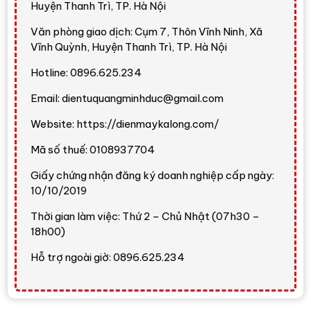
trong một mẻ.
Huyện Thanh Trì, TP. Hà Nội
Máy có
nắp kính chịu lực
,
lồng giặt thép không gỉ
và
vỏ
Văn phòng giao dịch: Cụm 7, Thôn Vĩnh Ninh, Xã
kim loại sơn tĩnh điện
Vĩnh Quỳnh, Huyện Thanh Trì, TP. Hà Nội
. Bảng điều khiển dễ quan sát, hỗ
trợ nhiều chương trình giặt như đồ tối màu, đồ trẻ em, đồ
Hotline: 0896.625.234
trải giường, giặt khăn, giặt nhanh, giặt thường, giặt tiết
kiệm và vệ sinh lồng giặt.
Email: dientuquangminhduc@gmail.com
Kích thước máy là
Website: https://dienmaykalong.com/
cao 109.5 cm - ngang 63 cm - sâu
65.5 cm
, trọng lượng khoảng
45.5 kg
. Trước khi mua,
Mã số thuế: 0108937704
bạn nên đo kỹ khu vực đặt máy, khoảng mở nắp, đường
cấp nước, đường thoát nước và lối vận chuyển.
Giấy chứng nhận đăng ký doanh nghiệp cấp ngày:
10/10/2019
Công nghệ và tính năng nổi bật
Thời gian làm việc: Thứ 2 – Chủ Nhật (07h30 –
Digital Inverter
18h00)
Digital Inverter
là công nghệ động cơ biến tần giúp máy
Hỗ trợ ngoài giờ: 0896.625.234
vận hành ổn định, tiết kiệm điện hơn và giảm tiếng ồn
trong quá trình sử dụng. Lợi ích thực tế là máy phù hợp
với nhu cầu giặt thường xuyên của gia đình đông người,