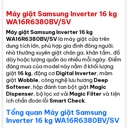
Máy giặt Samsung Inverter 16 kg
WA16R6380BV/SV
Máy giặt Samsung Inverter 16 kg
WA16R6380BV/SV
là máy giặt cửa trên
dung tích lớn, phù hợp gia đình đông người,
nhà thường xuyên giặt chăn ga, khăn tắm, đồ
dày hoặc lượng quần áo nhiều mỗi ngày. Điểm
đáng mua của model này nằm ở khối lượng
giặt
16 kg
, động cơ
Digital Inverter
, mâm
giặt
Wobble
, công nghệ lưu hương
Deep
Softener
, hộp đánh tan bột giặt
Magic
Dispenser
, bộ lọc xơ vải
Magic Filter
và tiện
ích chẩn đoán lỗi
Smart Check
.
Tổng quan Máy giặt Samsung
Inverter 16 kg WA16R6380BV/SV