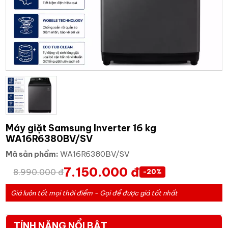
Máy giặt Samsung Inverter 16 kg
WA16R6380BV/SV
Mã sản phẩm:
WA16R6380BV/SV
7.150.000 đ
8.990.000 đ
-20%
Giá luôn tốt mọi thời điểm - Gọi để được giá tốt nhất
TÍNH NĂNG NỔI BẬT