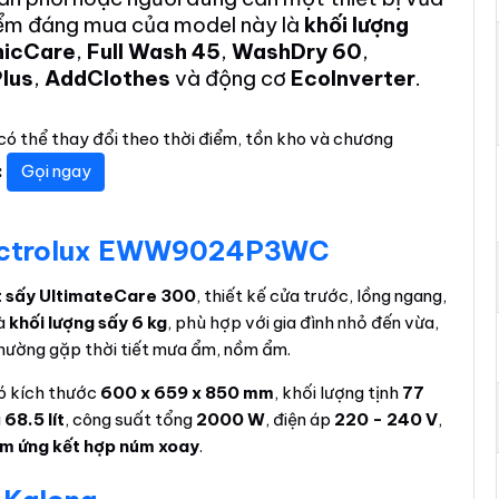
iểm đáng mua của model này là
khối lượng
nicCare
,
Full Wash 45
,
WashDry 60
,
lus
,
AddClothes
và động cơ
EcoInverter
.
có thể thay đổi theo thời điểm, tồn kho và chương
:
Gọi ngay
Electrolux EWW9024P3WC
t sấy UltimateCare 300
, thiết kế cửa trước, lồng ngang,
à
khối lượng sấy 6 kg
, phù hợp với gia đình nhỏ đến vừa,
thường gặp thời tiết mưa ẩm, nồm ẩm.
có kích thước
600 x 659 x 850 mm
, khối lượng tịnh
77
g
68.5 lít
, công suất tổng
2000 W
, điện áp
220 - 240 V
,
m ứng kết hợp núm xoay
.