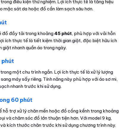
trong điều kiện thử nghiệm. Lợi ích thực tế là tăng hiệu
 áo mặc sát da hoặc đồ cần làm sạch sâu hơn.
hút
ẻ đồ đầy tải trong khoảng
45 phút
, phù hợp với vải hỗn
ích thực tế là tiết kiệm thời gian giặt, đặc biệt hữu ích
ần giặt nhanh quần áo trong ngày.
 phút
trong một chu trình ngắn. Lợi ích thực tế là xử lý lượng
ang máy sấy riêng. Tính năng này phù hợp với áo sơ mi,
ạch nhanh trước khi sử dụng.
ong 60 phút
ể hỗ trợ xử lý chăn mền hoặc đồ cồng kềnh trong khoảng
 bụi và chăm sóc đồ lớn thuận tiện hơn. Với model 9 kg,
 và kích thước chăn trước khi sử dụng chương trình này.