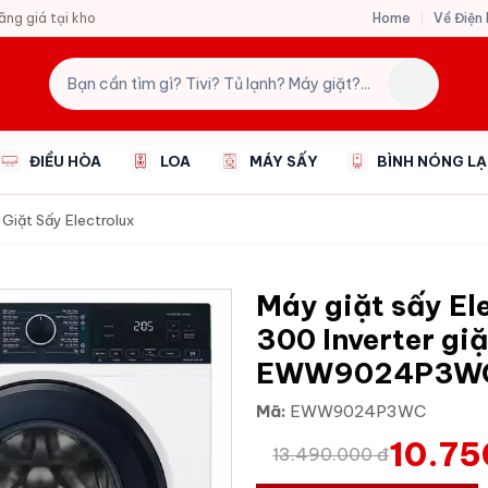
Home
Về Điện
hãng giá tại kho
ĐIỀU HÒA
LOA
MÁY SẤY
BÌNH NÓNG L
Giặt Sấy Electrolux
Máy giặt sấy El
300 Inverter giặ
EWW9024P3W
Mã:
EWW9024P3WC
10.75
13.490.000 đ