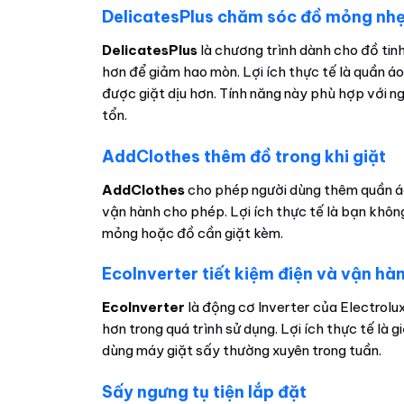
DelicatesPlus chăm sóc đồ mỏng nh
DelicatesPlus
là chương trình dành cho đồ tin
hơn để giảm hao mòn. Lợi ích thực tế là quần 
được giặt dịu hơn. Tính năng này phù hợp với n
tổn.
AddClothes thêm đồ trong khi giặt
AddClothes
cho phép người dùng thêm quần áo 
vận hành cho phép. Lợi ích thực tế là bạn khôn
mỏng hoặc đồ cần giặt kèm.
EcoInverter tiết kiệm điện và vận hà
EcoInverter
là động cơ Inverter của Electrolu
hơn trong quá trình sử dụng. Lợi ích thực tế là g
dùng máy giặt sấy thường xuyên trong tuần.
Sấy ngưng tụ tiện lắp đặt