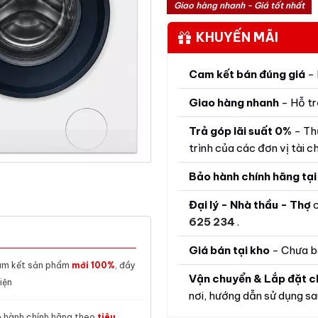
Giao hàng nhanh - Giá tốt nhất
KHUYẾN MÃI
Cam kết bán đúng giá
- 
Giao hàng nhanh
- Hỗ tr
Trả góp lãi suất 0%
- Th
trình của các đơn vị tài ch
Bảo hành chính hãng tại
Đại lý - Nhà thầu - Thợ
c
625 234
.
Giá bán tại kho
- Chưa b
m kết sản phẩm
mới 100%
, đầy
Vận chuyển & Lắp đặt c
iện
nơi, hướng dẫn sử dụng sau
 hành chính hãng theo
tiêu