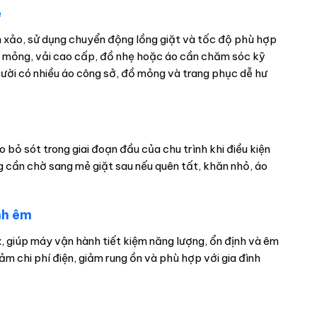
ẹ
h xảo, sử dụng chuyển động lồng giặt và tốc độ phù hợp
áo mỏng, vải cao cấp, đồ nhẹ hoặc áo cần chăm sóc kỹ
gười có nhiều áo công sở, đồ mỏng và trang phục dễ hư
bỏ sót trong giai đoạn đầu của chu trình khi điều kiện
g cần chờ sang mẻ giặt sau nếu quên tất, khăn nhỏ, áo
nh êm
x, giúp máy vận hành tiết kiệm năng lượng, ổn định và êm
iảm chi phí điện, giảm rung ồn và phù hợp với gia đình