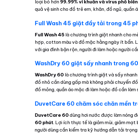
loại bỏ hơn
99.99% vi khuẩn và virus phổ biến
quả vệ sinh cho đồ trẻ em, khăn, đồ ngủ, quần
Full Wash 45 giặt đầy tải trong 45 p
Full Wash 45
là chương trình giặt nhanh cho m
hợp, cotton màu và đồ mặc hằng ngày ít bẩn. Lợi 
với gia đình bận rộn, người đi làm hoặc người c
WashDry 60 giặt sấy nhanh trong 60
WashDry 60
là chương trình giặt và sấy nhanh 
đồ nhỏ cần dùng gấp mà không phải chuyển đồ s
đồ mỏng, quần áo mặc đi làm hoặc đồ cần làm s
DuvetCare 60 chăm sóc chăn mền tr
DuvetCare 60
dùng hơi nước được làm nóng đ
60 phút
. Lợi ích thực tế là giảm mùi, giảm mạt
người dùng cần kiểm tra kỹ hướng dẫn tải trọng