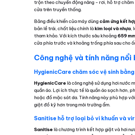
trộn theo chuyển động nâng - rơi, hỗ trợ chăm 
cửa trên truyền thống.
Bảng điều khiển của máy dùng
cảm ứng kết hợ
bản lề trái, chất liệu chính là
kim loại và nhựa
,
tham khảo. Với kích thước sâu khoảng
659 m
cửa phía trước và khoảng trống phía sau cho 
Công nghệ và tính năng nổi
HygienicCare chăm sóc vệ sinh bằng
HygienicCare
là công nghệ sử dụng hơi nước m
quần áo. Lợi ích thực tế là quần áo sạch hơn, 
hoặc đồ mặc sát da. Tính năng này phù hợp với 
giặt đồ kỹ hơn trong môi trường ẩm.
Sanitise hỗ trợ loại bỏ vi khuẩn và vi
Sanitise
là chương trình kết hợp giặt và hơi n