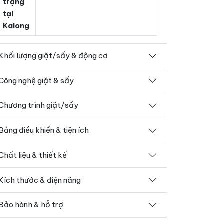
trạng
tại
Kalong
Khối lượng giặt/sấy & động cơ
Công nghệ giặt & sấy
Chương trình giặt/sấy
Bảng điều khiển & tiện ích
Chất liệu & thiết kế
Kích thước & điện năng
Bảo hành & hỗ trợ