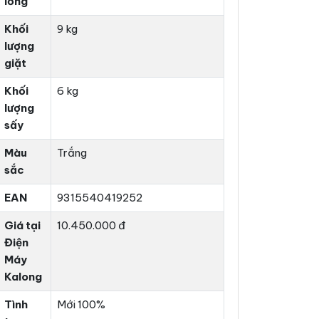
lồng
Khối
9 kg
lượng
giặt
Khối
6 kg
lượng
sấy
Màu
Trắng
sắc
EAN
9315540419252
Giá tại
10.450.000 đ
Điện
Máy
Kalong
Tình
Mới 100%