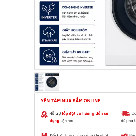
YÊN TÂM MUA SẮM ONLINE
Hỗ trợ
lắp đặt và hướng dẫn sử
Ca
dụng
tận nơi
đủ phụ k
Đổi trả theo chính sách khi phát
Bảo