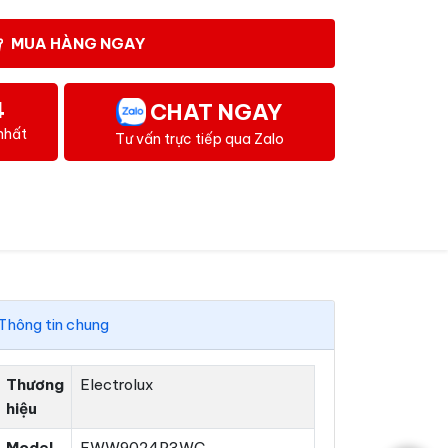
MUA HÀNG NGAY
4
CHAT NGAY
nhất
Tư vấn trực tiếp qua Zalo
Thông tin chung
Thương
Electrolux
hiệu
Model
EWW9024P3WC