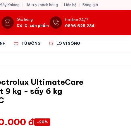
 Máy Kalong
Hỗ trợ khách hàng
Liên hệ
Bảng giá
Giỏ hàng
Hotline 24/7
0
Có
sản phẩm
0896.625.234
ẠNH
TỦ ĐÔNG
LÒ VI SÓNG
ectrolux UltimateCare
t 9 kg - sấy 6 kg
C
0.000 đ
-20%