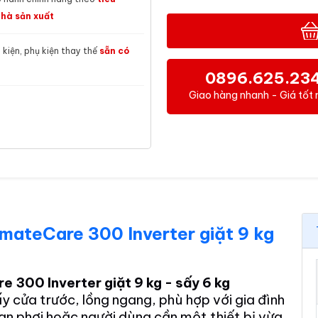
hà sản xuất
h kiện, phụ kiện thay thế
sẵn có
0896.625.23
Giao hàng nhanh - Giá tốt 
imateCare 300 Inverter giặt 9 kg
C
e 300 Inverter giặt 9 kg - sấy 6 kg
y cửa trước, lồng ngang, phù hợp với gia đình
ian phơi hoặc người dùng cần một thiết bị vừa