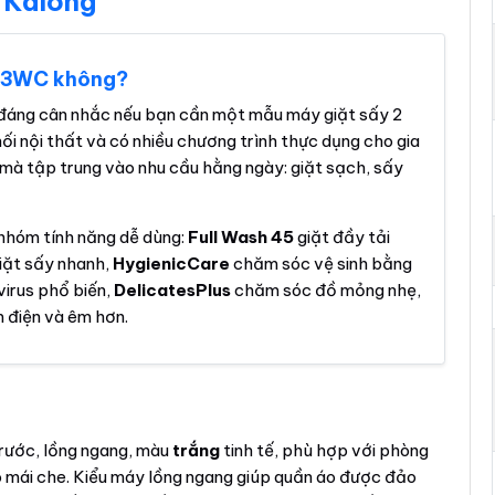
 Kalong
P3WC không?
đáng cân nhắc nếu bạn cần một mẫu máy giặt sấy 2
hối nội thất và có nhiều chương trình thực dụng cho gia
 mà tập trung vào nhu cầu hằng ngày: giặt sạch, sấy
nhóm tính năng dễ dùng:
Full Wash 45
giặt đầy tải
iặt sấy nhanh,
HygienicCare
chăm sóc vệ sinh bằng
virus phổ biến,
DelicatesPlus
chăm sóc đồ mỏng nhẹ,
 điện và êm hơn.
trước, lồng ngang, màu
trắng
tinh tế, phù hợp với phòng
ó mái che. Kiểu máy lồng ngang giúp quần áo được đảo