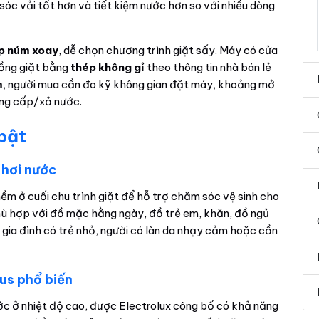
sóc vải tốt hơn và tiết kiệm nước hơn so với nhiều dòng
p núm xoay
, dễ chọn chương trình giặt sấy. Máy có cửa
 lồng giặt bằng
thép không gỉ
theo thông tin nhà bán lẻ
m
, người mua cần đo kỹ không gian đặt máy, khoảng mở
ống cấp/xả nước.
 bật
 hơi nước
ềm ở cuối chu trình giặt để hỗ trợ chăm sóc vệ sinh cho
phù hợp với đồ mặc hằng ngày, đồ trẻ em, khăn, đồ ngủ
gia đình có trẻ nhỏ, người có làn da nhạy cảm hoặc cần
rus phổ biến
ước ở nhiệt độ cao, được Electrolux công bố có khả năng