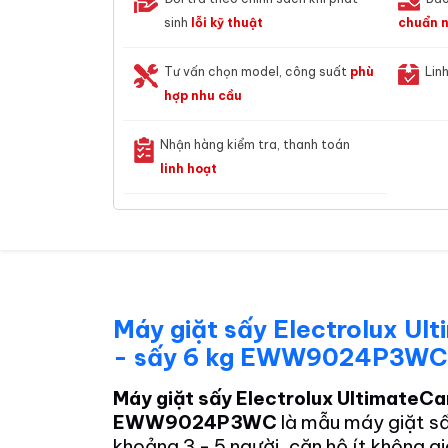
sinh
lỗi kỹ thuật
chuẩn n
Tư vấn chọn model, công suất
phù
Lin
hợp nhu cầu
Nhận hàng kiểm tra, thanh toán
linh hoạt
Máy giặt sấy Electrolux Ult
- sấy 6 kg EWW9024P3W
Máy giặt sấy Electrolux UltimateCar
EWW9024P3WC
là mẫu máy giặt sấ
khoảng 3 - 5 người, căn hộ ít không g