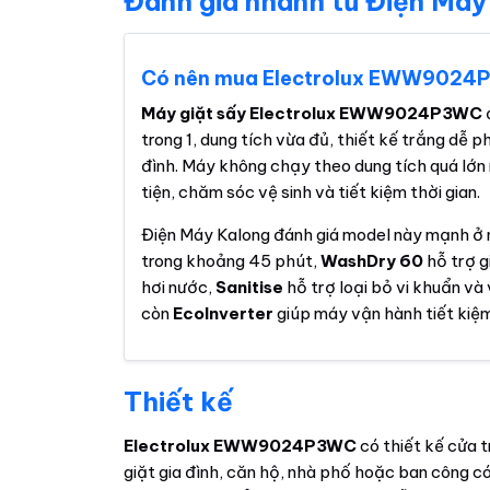
Đánh giá nhanh từ Điện Máy
Có nên mua Electrolux EWW9024
Máy giặt sấy Electrolux EWW9024P3WC
trong 1, dung tích vừa đủ, thiết kế trắng dễ p
đình. Máy không chạy theo dung tích quá lớn
tiện, chăm sóc vệ sinh và tiết kiệm thời gian.
Điện Máy Kalong đánh giá model này mạnh ở 
trong khoảng 45 phút,
WashDry 60
hỗ trợ g
hơi nước,
Sanitise
hỗ trợ loại bỏ vi khuẩn và 
còn
EcoInverter
giúp máy vận hành tiết kiệm
Thiết kế
Electrolux EWW9024P3WC
có thiết kế cửa 
giặt gia đình, căn hộ, nhà phố hoặc ban công c