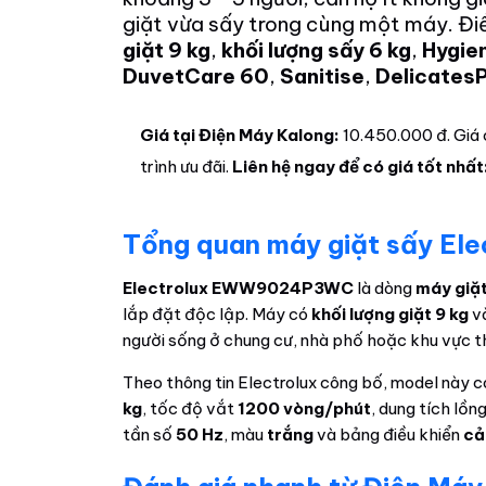
giặt vừa sấy trong cùng một máy. Đ
giặt 9 kg
,
khối lượng sấy 6 kg
,
Hygie
DuvetCare 60
,
Sanitise
,
DelicatesP
Giá tại Điện Máy Kalong:
10.450.000 đ. Giá 
trình ưu đãi.
Liên hệ ngay để có giá tốt nhất
Tổng quan máy giặt sấy 
Electrolux EWW9024P3WC
là dòng
máy giặ
lắp đặt độc lập. Máy có
khối lượng giặt 9 kg
v
người sống ở chung cư, nhà phố hoặc khu vực 
Theo thông tin Electrolux công bố, model này 
kg
, tốc độ vắt
1200 vòng/phút
, dung tích lồn
tần số
50 Hz
, màu
trắng
và bảng điều khiển
cả