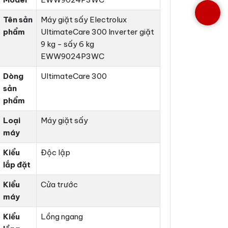
Tên sản
Máy giặt sấy Electrolux
phẩm
UltimateCare 300 Inverter giặt
9 kg - sấy 6 kg
EWW9024P3WC
Dòng
UltimateCare 300
sản
phẩm
Loại
Máy giặt sấy
máy
Kiểu
Độc lập
lắp đặt
Kiểu
Cửa trước
máy
Kiểu
Lồng ngang