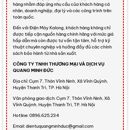
hàng nhằm đáp ứng nhu cầu của khách hàng cá
thẩm mỹ và dễ điều khiển.
nhân, doanh nghiệp, đại lý và các công trình trên
toàn quốc.
Đánh giá nhanh từ Điện Máy
Đến với Điện Máy Kalong, khách hàng không chỉ
Kalong
được tiếp cận nguồn hàng chính hãng với mức giá
hấp dẫn mà còn được tư vấn tận tâm, hỗ trợ kỹ
thuật chuyên nghiệp và hưởng đầy đủ các chính
Có nên mua LG WT2116SHEG không?
sách bảo hành từ nhà sản xuất.
Máy giặt sấy LG WT2116SHEG
rất đáng cân nhắc
CÔNG TY TNHH THƯƠNG MẠI VÀ DỊCH VỤ
nếu bạn cần một hệ giặt sấy cao cấp, dung tích lớn
QUANG MINH ĐỨC
và muốn tách riêng khoang giặt - khoang sấy để sử
dụng hiệu quả hơn. So với máy giặt sấy 2 trong 1,
Địa chỉ: Cụm 7, Thôn Vĩnh Ninh, Xã Vĩnh Quỳnh,
tháp giặt sấy giúp bạn giặt và sấy với tải lớn hơn,
Huyện Thanh Trì, TP. Hà Nội
đặc biệt hữu ích trong mùa nồm ẩm hoặc gia đình có
Văn phòng giao dịch: Cụm 7, Thôn Vĩnh Ninh, Xã
nhiều quần áo cần xử lý liên tục.
Vĩnh Quỳnh, Huyện Thanh Trì, TP. Hà Nội
Điện Máy Kalong đánh giá model này nổi bật ở nhóm
Hotline: 0896.625.234
công nghệ thực dụng:
AI DD™
chăm sóc vải thông
Email: dientuquangminhduc@gmail.com
minh,
TurboWash™360
rút ngắn thời gian giặt,