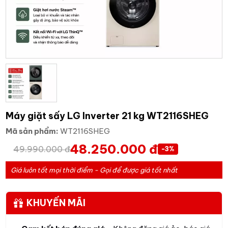
Máy giặt sấy LG Inverter 21 kg WT2116SHEG
Mã sản phẩm:
WT2116SHEG
48.250.000 đ
49.990.000 đ
-3%
Giá luôn tốt mọi thời điểm - Gọi để được giá tốt nhất
KHUYẾN MÃI