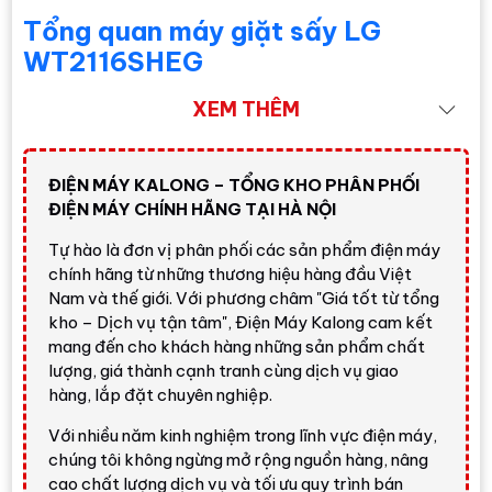
Tổng quan máy giặt sấy LG
WT2116SHEG
LG WT2116SHEG
là mẫu
tháp giặt sấy LG
XEM THÊM
WashTower™
gồm máy giặt lồng ngang phía dưới và
máy sấy bơm nhiệt phía trên, dùng chung bảng điều khiển
ĐIỆN MÁY KALONG – TỔNG KHO PHÂN PHỐI
trung tâm. Với khả năng
giặt 21 kg
và
sấy 16 kg
, sản
ĐIỆN MÁY CHÍNH HÃNG TẠI HÀ NỘI
phẩm đáp ứng tốt nhu cầu giặt sấy khối lượng lớn cho
gia đình trên 7 người, gia đình có trẻ nhỏ, nhà thường giặt
Tự hào là đơn vị phân phối các sản phẩm điện máy
chăn ga hoặc người muốn xử lý nhiều quần áo trong một
chính hãng từ những thương hiệu hàng đầu Việt
lần.
Nam và thế giới. Với phương châm "Giá tốt từ tổng
kho – Dịch vụ tận tâm", Điện Máy Kalong cam kết
Điểm khác biệt của
Máy giặt sấy LG Inverter 21 kg
mang đến cho khách hàng những sản phẩm chất
WT2116SHEG
so với máy giặt sấy lồng ngang thông
lượng, giá thành cạnh tranh cùng dịch vụ giao
thường là thiết kế dạng tháp: giặt và sấy nằm ở hai
hàng, lắp đặt chuyên nghiệp.
khoang riêng, giúp vận hành linh hoạt hơn, dung tích sấy
Với nhiều năm kinh nghiệm trong lĩnh vực điện máy,
lớn hơn và tối ưu chiều ngang lắp đặt. Đây là lựa chọn
chúng tôi không ngừng mở rộng nguồn hàng, nâng
phù hợp nếu bạn cần hiệu quả giặt sấy cao hơn máy giặt
cao chất lượng dịch vụ và tối ưu quy trình bán
sấy 2 trong 1 nhưng vẫn muốn một hệ thống đồng bộ,