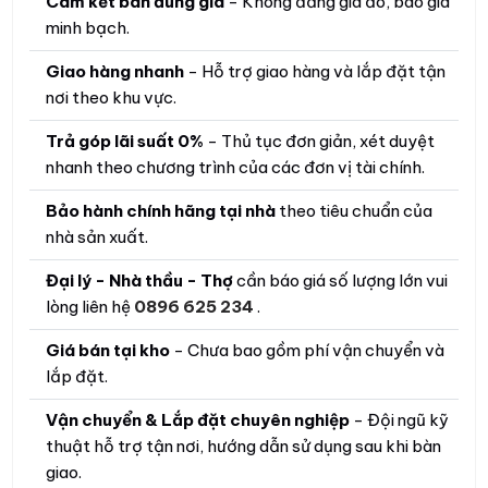
Cam kết bán đúng giá
- Không đăng giá ảo, báo giá
minh bạch.
Giao hàng nhanh
- Hỗ trợ giao hàng và lắp đặt tận
nơi theo khu vực.
Trả góp lãi suất 0%
- Thủ tục đơn giản, xét duyệt
nhanh theo chương trình của các đơn vị tài chính.
Bảo hành chính hãng tại nhà
theo tiêu chuẩn của
nhà sản xuất.
Đại lý - Nhà thầu - Thợ
cần báo giá số lượng lớn vui
lòng liên hệ
0896 625 234
.
Giá bán tại kho
- Chưa bao gồm phí vận chuyển và
lắp đặt.
Vận chuyển & Lắp đặt chuyên nghiệp
- Đội ngũ kỹ
thuật hỗ trợ tận nơi, hướng dẫn sử dụng sau khi bàn
giao.