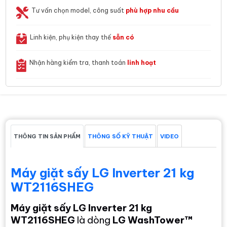
Tư vấn chọn model, công suất
phù hợp nhu cầu
Linh kiện, phụ kiện thay thế
sẵn có
Nhận hàng kiểm tra, thanh toán
linh hoạt
THÔNG TIN SẢN PHẨM
THÔNG SỐ KỸ THUẬT
VIDEO
Máy giặt sấy LG Inverter 21 kg
WT2116SHEG
Máy giặt sấy LG Inverter 21 kg
WT2116SHEG
là dòng
LG WashTower™