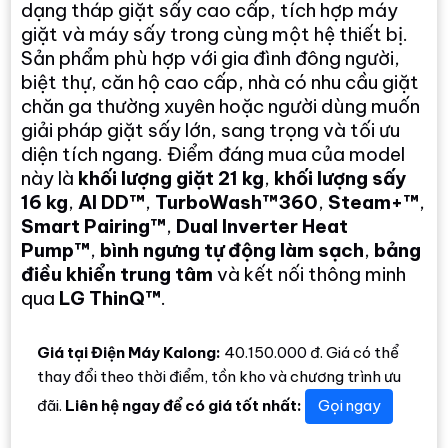
dạng tháp giặt sấy cao cấp, tích hợp máy
giặt và máy sấy trong cùng một hệ thiết bị.
Sản phẩm phù hợp với gia đình đông người,
biệt thự, căn hộ cao cấp, nhà có nhu cầu giặt
chăn ga thường xuyên hoặc người dùng muốn
giải pháp giặt sấy lớn, sang trọng và tối ưu
diện tích ngang. Điểm đáng mua của model
này là
khối lượng giặt 21 kg
,
khối lượng sấy
16 kg
,
AI DD™
,
TurboWash™360
,
Steam+™
,
Smart Pairing™
,
Dual Inverter Heat
Pump™
,
bình ngưng tự động làm sạch
,
bảng
điều khiển trung tâm
và kết nối thông minh
qua
LG ThinQ™
.
Giá tại Điện Máy Kalong:
40.150.000 đ. Giá có thể
thay đổi theo thời điểm, tồn kho và chương trình ưu
đãi.
Liên hệ ngay để có giá tốt nhất:
Gọi ngay