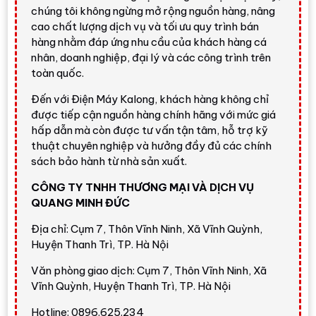
chúng tôi không ngừng mở rộng nguồn hàng, nâng
Kalong
cao chất lượng dịch vụ và tối ưu quy trình bán
hàng nhằm đáp ứng nhu cầu của khách hàng cá
nhân, doanh nghiệp, đại lý và các công trình trên
Có nên mua Toshiba TW-
toàn quốc.
T37BZP115MWV(WT) không?
Đến với Điện Máy Kalong, khách hàng không chỉ
Máy giặt Toshiba Inverter 10.5 kg TW-
được tiếp cận nguồn hàng chính hãng với mức giá
T37BZP115MWV(WT)
là lựa chọn đáng cân nhắc
hấp dẫn mà còn được tư vấn tận tâm, hỗ trợ kỹ
nếu bạn muốn một mẫu máy giặt cửa trước cao cấp
thuật chuyên nghiệp và hưởng đầy đủ các chính
hơn dòng phổ thông, có thiết kế đẹp, lồng giặt lớn,
sách bảo hành từ nhà sản xuất.
bảng điều khiển cảm ứng và nhiều công nghệ tự
CÔNG TY TNHH THƯƠNG MẠI VÀ DỊCH VỤ
động. Máy phù hợp với gia đình cần giặt sạch sâu,
QUANG MINH ĐỨC
chăm sóc màu vải, lưu hương tốt và giảm thao tác
đong nước giặt/nước xả thủ công.
Địa chỉ: Cụm 7, Thôn Vĩnh Ninh, Xã Vĩnh Quỳnh,
Huyện Thanh Trì, TP. Hà Nội
Điện Máy Kalong đánh giá model này nổi bật nhờ
UFB Pro
hỗ trợ làm sạch mạnh mẽ,
SenseDose
tự
Văn phòng giao dịch: Cụm 7, Thôn Vĩnh Ninh, Xã
động phân bổ nước giặt/xả,
Aroma+
lưu hương bền
Vĩnh Quỳnh, Huyện Thanh Trì, TP. Hà Nội
lâu,
Great Steam
hỗ trợ diệt khuẩn,
Origin
Hotline: 0896.625.234