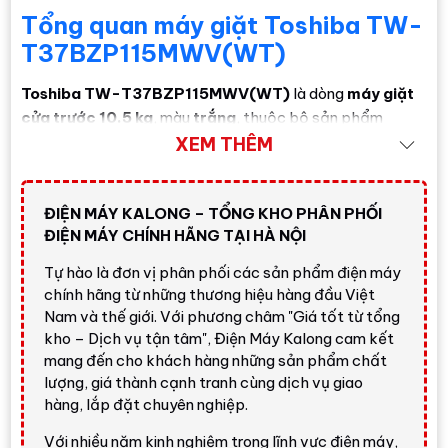
Tổng quan máy giặt Toshiba TW-
T37BZP115MWV(WT)
Toshiba TW-T37BZP115MWV(WT)
là dòng
máy giặt
cửa trước 10.5 kg
, màu
trắng
, thuộc bộ sản phẩm
Japandi
của Toshiba. Thiết kế cửa kính cường lực 2 lớp
XEM THÊM
kết hợp bảng điều khiển vân gỗ cảm ứng tạo cảm giác
tối giản, tinh tế và dễ phối với không gian giặt sấy hiện
ĐIỆN MÁY KALONG – TỔNG KHO PHÂN PHỐI
đại.
ĐIỆN MÁY CHÍNH HÃNG TẠI HÀ NỘI
Máy có kích thước theo thông tin hãng
595 x 582 x 850
Tự hào là đơn vị phân phối các sản phẩm điện máy
mm
, khối lượng tịnh
68 kg
, kích thước đóng gói
700 x
chính hãng từ những thương hiệu hàng đầu Việt
705 x 985 mm
, xuất xứ
Trung Quốc
. Với khối lượng giặt
Nam và thế giới. Với phương châm "Giá tốt từ tổng
10.5 kg
, sản phẩm phù hợp với gia đình có nhu cầu giặt
kho – Dịch vụ tận tâm", Điện Máy Kalong cam kết
nhiều quần áo, thường gom đồ theo ngày/cuối tuần hoặc
mang đến cho khách hàng những sản phẩm chất
cần xử lý khăn, ga giường, đồ trắng, đồ len, đồ cotton và
lượng, giá thành cạnh tranh cùng dịch vụ giao
quần áo mặc hằng ngày.
hàng, lắp đặt chuyên nghiệp.
Đánh giá nhanh từ Điện Máy
Với nhiều năm kinh nghiệm trong lĩnh vực điện máy,