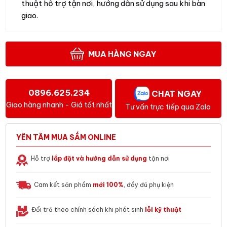
thuật hỗ trợ tận nơi, hướng dẫn sử dụng sau khi bàn
giao.
MUA HÀNG NGAY
0896.625.234
CHAT NGAY
Giao hàng nhanh - Giá tốt nhất
Tư vấn trực tiếp qua Zalo
YÊN TÂM MUA SẮM ONLINE
Hỗ trợ
lắp đặt và hướng dẫn sử dụng
tận nơi
Cam kết sản phẩm
mới 100%
, đầy đủ phụ kiện
Đổi trả theo chính sách khi phát sinh
lỗi kỹ thuật