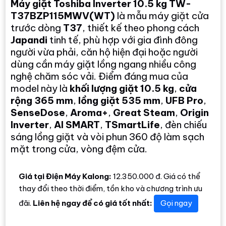
Máy giặt Toshiba Inverter 10.5 kg TW-
T37BZP115MWV(WT)
là mẫu máy giặt cửa
trước dòng
T37
, thiết kế theo phong cách
Japandi
tinh tế, phù hợp với gia đình đông
người vừa phải, căn hộ hiện đại hoặc người
dùng cần máy giặt lồng ngang nhiều công
nghệ chăm sóc vải. Điểm đáng mua của
model này là
khối lượng giặt 10.5 kg
,
cửa
rộng 365 mm
,
lồng giặt 535 mm
,
UFB Pro
,
SenseDose
,
Aroma+
,
Great Steam
,
Origin
Inverter
,
AI SMART
,
TSmartLife
, đèn chiếu
sáng lồng giặt và vòi phun 360 độ làm sạch
mặt trong cửa, vòng đệm cửa.
Giá tại Điện Máy Kalong:
12.350.000 đ. Giá có thể
thay đổi theo thời điểm, tồn kho và chương trình ưu
đãi.
Liên hệ ngay để có giá tốt nhất:
Gọi ngay