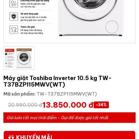
Máy giặt Toshiba Inverter 10.5 kg TW-
T37BZP115MWV(WT)
Mã sản phẩm:
TW-T37BZP115MWV(WT)
13.850.000 đ
20.990.000 đ
-34%
Giá luôn tốt mọi thời điểm - Gọi để được giá tốt nhất
KHUYẾN MÃI