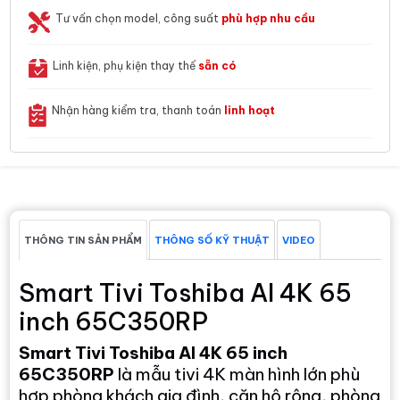
Tư vấn chọn model, công suất
phù hợp nhu cầu
Linh kiện, phụ kiện thay thế
sẵn có
Nhận hàng kiểm tra, thanh toán
linh hoạt
THÔNG TIN SẢN PHẨM
THÔNG SỐ KỸ THUẬT
VIDEO
Smart Tivi Toshiba AI 4K 65
inch 65C350RP
Smart Tivi Toshiba AI 4K 65 inch
65C350RP
là mẫu tivi 4K màn hình lớn phù
hợp phòng khách gia đình, căn hộ rộng, phòng