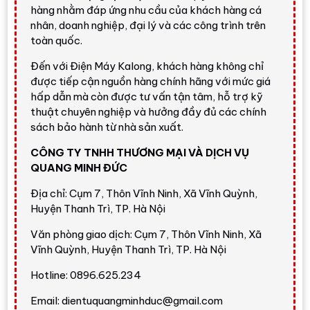
hàng nhằm đáp ứng nhu cầu của khách hàng cá
Đánh giá nhanh từ Điện Máy
nhân, doanh nghiệp, đại lý và các công trình trên
Kalong
toàn quốc.
Đến với Điện Máy Kalong, khách hàng không chỉ
được tiếp cận nguồn hàng chính hãng với mức giá
Nhận định nhanh
hấp dẫn mà còn được tư vấn tận tâm, hỗ trợ kỹ
65C350RP
là mẫu tivi đáng cân nhắc trong nhóm
thuật chuyên nghiệp và hưởng đầy đủ các chính
TV 65 inch 4K phổ thông - tầm trung. Ưu điểm lớn
sách bảo hành từ nhà sản xuất.
nhất là giá tham khảo
9.950.000 đ
, màn hình lớn,
CÔNG TY TNHH THƯƠNG MẠI VÀ DỊCH VỤ
độ phân giải
4K Ultra HD
, hỗ trợ
Dolby Vision
,
QUANG MINH ĐỨC
Dolby Atmos
,
AirPlay 2
,
VRR
,
ALLM
và giao diện
VIDAA U9
khá dễ dùng.
Địa chỉ: Cụm 7, Thôn Vĩnh Ninh, Xã Vĩnh Quỳnh,
Huyện Thanh Trì, TP. Hà Nội
Điểm cần cân nhắc là tần số quét thực
60Hz
, tấm
nền
IPS LCD
và đèn nền
Direct LED
. Vì vậy, nếu bạn
Văn phòng giao dịch: Cụm 7, Thôn Vĩnh Ninh, Xã
Vĩnh Quỳnh, Huyện Thanh Trì, TP. Hà Nội
cần màu đen sâu, độ tương phản rất cao hoặc chơi
game chuyên sâu 120Hz, các dòng OLED, Mini LED
Hotline: 0896.625.234
hoặc TV gaming cao cấp sẽ phù hợp hơn. Còn nếu
nhu cầu chính là xem phim, bóng đá, truyền hình và
Email: dientuquangminhduc@gmail.com