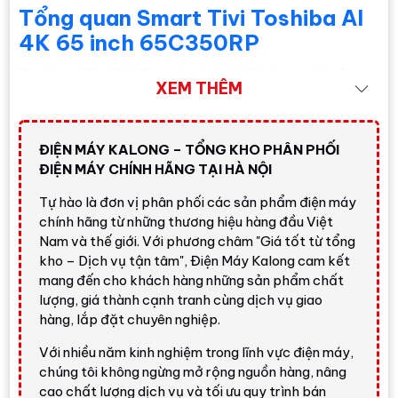
Tổng quan Smart Tivi Toshiba AI
4K 65 inch 65C350RP
Toshiba 65C350RP
thuộc dòng C350 Smart 4K của
XEM THÊM
Toshiba, tập trung vào nhóm khách hàng muốn một
chiếc tivi màn hình lớn, độ phân giải cao, giá hợp lý và sử
dụng đơn giản. Với kích thước
65 inch
, model này phù
ĐIỆN MÁY KALONG – TỔNG KHO PHÂN PHỐI
hợp phòng khách vừa đến rộng, giúp trải nghiệm xem
ĐIỆN MÁY CHÍNH HÃNG TẠI HÀ NỘI
phim, bóng đá, YouTube, Netflix, FPT Play, VieON và các
Tự hào là đơn vị phân phối các sản phẩm điện máy
nội dung 4K trở nên rộng rãi, rõ nét hơn so với các mẫu 43
chính hãng từ những thương hiệu hàng đầu Việt
inch hoặc 55 inch.
Nam và thế giới. Với phương châm "Giá tốt từ tổng
Điểm đáng chú ý của
Smart Tivi Toshiba AI 4K 65 inch
kho – Dịch vụ tận tâm", Điện Máy Kalong cam kết
65C350RP
là sự kết hợp giữa
REGZA Engine ZR Gen 3
,
mang đến cho khách hàng những sản phẩm chất
lượng, giá thành cạnh tranh cùng dịch vụ giao
AI Picture Optimizer
,
AI 4K Clarity
,
AI HDR Enhancer
,
hàng, lắp đặt chuyên nghiệp.
AI Motion Enhancer
,
Dolby Vision
và
HDR10+
. Đây là
lựa chọn hợp lý nếu bạn cần tivi lớn để dùng hằng ngày,
Với nhiều năm kinh nghiệm trong lĩnh vực điện máy,
nhưng chưa muốn đầu tư lên các dòng QLED, Mini LED
chúng tôi không ngừng mở rộng nguồn hàng, nâng
hoặc OLED cao cấp.
cao chất lượng dịch vụ và tối ưu quy trình bán