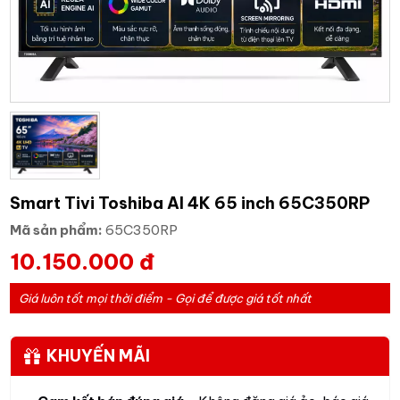
Smart Tivi Toshiba AI 4K 65 inch 65C350RP
Mã sản phẩm:
65C350RP
10.150.000 đ
Giá luôn tốt mọi thời điểm - Gọi để được giá tốt nhất
KHUYẾN MÃI