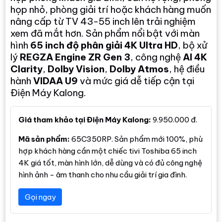
họp nhỏ, phòng giải trí hoặc khách hàng muốn
nâng cấp từ TV 43-55 inch lên trải nghiệm
xem đã mắt hơn. Sản phẩm nổi bật với màn
hình
65 inch độ phân giải 4K Ultra HD
, bộ xử
lý
REGZA Engine ZR Gen 3
, công nghệ
AI 4K
Clarity
,
Dolby Vision
,
Dolby Atmos
, hệ điều
hành
VIDAA U9
và mức giá dễ tiếp cận tại
Điện Máy Kalong.
Giá tham khảo tại Điện Máy Kalong:
9.950.000 đ.
Mã sản phẩm:
65C350RP. Sản phẩm mới 100%, phù
hợp khách hàng cần một chiếc tivi Toshiba 65 inch
4K giá tốt, màn hình lớn, dễ dùng và có đủ công nghệ
hình ảnh - âm thanh cho nhu cầu giải trí gia đình.
Gọi ngay