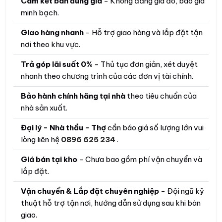
Cam kết bán đúng giá
- Không đăng giá ảo, báo giá
minh bạch.
Giao hàng nhanh
- Hỗ trợ giao hàng và lắp đặt tận
nơi theo khu vực.
Trả góp lãi suất 0%
- Thủ tục đơn giản, xét duyệt
nhanh theo chương trình của các đơn vị tài chính.
Bảo hành chính hãng tại nhà
theo tiêu chuẩn của
nhà sản xuất.
Đại lý - Nhà thầu - Thợ
cần báo giá số lượng lớn vui
lòng liên hệ
0896 625 234
.
Giá bán tại kho
- Chưa bao gồm phí vận chuyển và
lắp đặt.
Vận chuyển & Lắp đặt chuyên nghiệp
- Đội ngũ kỹ
thuật hỗ trợ tận nơi, hướng dẫn sử dụng sau khi bàn
giao.