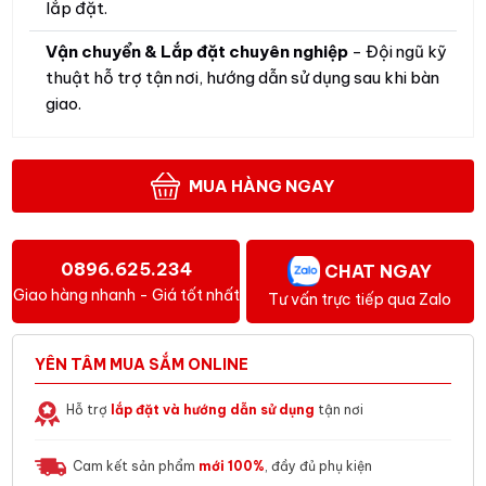
lắp đặt.
Vận chuyển & Lắp đặt chuyên nghiệp
- Đội ngũ kỹ
thuật hỗ trợ tận nơi, hướng dẫn sử dụng sau khi bàn
giao.
MUA HÀNG NGAY
0896.625.234
CHAT NGAY
Giao hàng nhanh - Giá tốt nhất
Tư vấn trực tiếp qua Zalo
YÊN TÂM MUA SẮM ONLINE
Hỗ trợ
lắp đặt và hướng dẫn sử dụng
tận nơi
Cam kết sản phẩm
mới 100%
, đầy đủ phụ kiện