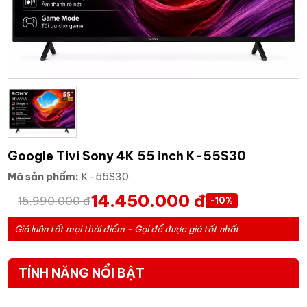
Google Tivi Sony 4K 55 inch K-55S30
Mã sản phẩm:
K-55S30
14.450.000 đ
15.990.000 đ
-10%
Giá luôn tốt mọi thời điểm - Gọi để được giá tốt nhất
TÍNH NĂNG NỔI BẬT