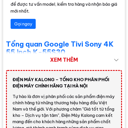
để được tư vấn model, kiểm tra hàng và nhận báo giá
mới nhất.
Gọi ngay
Tổng quan Google Tivi Sony 4K
55 inch K-55S30
XEM THÊM
Sony K-55S30
thuộc dòng
BRAVIA 3
, nhóm Google TV
4K đời 2024 của Sony. Với kích thước
55 inch
, sản phẩm
phù hợp cho người dùng muốn nâng cấp từ tivi 43 inch
ĐIỆN MÁY KALONG – TỔNG KHO PHÂN PHỐI
hoặc 50 inch lên màn hình lớn hơn để xem phim, bóng đá,
ĐIỆN MÁY CHÍNH HÃNG TẠI HÀ NỘI
truyền hình, YouTube, nội dung 4K và giải trí gia đình hằng
Tự hào là đơn vị phân phối các sản phẩm điện máy
ngày.
chính hãng từ những thương hiệu hàng đầu Việt
Điểm đáng chú ý của
Google Tivi Sony 4K 55 inch K-
Nam và thế giới. Với phương châm "Giá tốt từ tổng
55S30
là chất ảnh Sony dễ xem, bộ xử lý
4K HDR
kho – Dịch vụ tận tâm", Điện Máy Kalong cam kết
Processor X1
, công nghệ màu
TRILUMINOS PRO
, khả
mang đến cho khách hàng những sản phẩm chất
lượng, giá thành cạnh tranh cùng dịch vụ giao