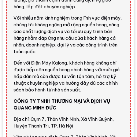
năng nâng cấp hình ảnh
4K X-Reality PRO
, hỗ trợ
hàng, lắp đặt chuyên nghiệp.
HDR10, HLG, Dolby Vision
và nền tảng
Google TV
có
Google Play, Chromecast built-in, Apple AirPlay, Apple
Với nhiều năm kinh nghiệm trong lĩnh vực điện máy,
HomeKit và tìm kiếm bằng giọng nói.
chúng tôi không ngừng mở rộng nguồn hàng, nâng
cao chất lượng dịch vụ và tối ưu quy trình bán
Đánh giá nhanh từ Điện Máy
hàng nhằm đáp ứng nhu cầu của khách hàng cá
Kalong
nhân, doanh nghiệp, đại lý và các công trình trên
toàn quốc.
Đến với Điện Máy Kalong, khách hàng không chỉ
Tivi Sony 55 inch 4K dễ xem, hợp phòng
khách gia đình
được tiếp cận nguồn hàng chính hãng với mức giá
hấp dẫn mà còn được tư vấn tận tâm, hỗ trợ kỹ
K-55S30
là lựa chọn đáng cân nhắc nếu khách hàng
thuật chuyên nghiệp và hưởng đầy đủ các chính
cần một chiếc tivi Sony 55 inch chính hãng, kích
sách bảo hành từ nhà sản xuất.
thước vừa đẹp, hệ điều hành Google TV dễ dùng và
CÔNG TY TNHH THƯƠNG MẠI VÀ DỊCH VỤ
chất ảnh cân bằng. So với tivi 43 inch hoặc 50 inch,
QUANG MINH ĐỨC
màn hình 55 inch cho trải nghiệm rộng hơn nhưng vẫn
không quá cồng kềnh như các mẫu 65 inch, 75 inch.
Địa chỉ: Cụm 7, Thôn Vĩnh Ninh, Xã Vĩnh Quỳnh,
Huyện Thanh Trì, TP. Hà Nội
Điểm mạnh của model này nằm ở
TRILUMINOS PRO
cho màu sắc phong phú,
4K X-Reality PRO
giúp