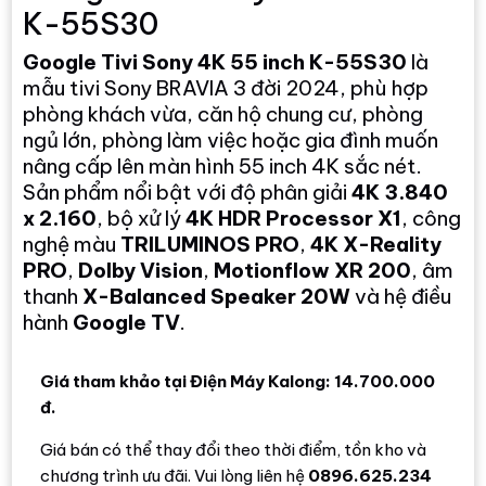
K-55S30
Google Tivi Sony 4K 55 inch K-55S30
là
mẫu tivi Sony BRAVIA 3 đời 2024, phù hợp
phòng khách vừa, căn hộ chung cư, phòng
ngủ lớn, phòng làm việc hoặc gia đình muốn
nâng cấp lên màn hình 55 inch 4K sắc nét.
Sản phẩm nổi bật với độ phân giải
4K 3.840
x 2.160
, bộ xử lý
4K HDR Processor X1
, công
nghệ màu
TRILUMINOS PRO
,
4K X-Reality
PRO
,
Dolby Vision
,
Motionflow XR 200
, âm
thanh
X-Balanced Speaker 20W
và hệ điều
hành
Google TV
.
Giá tham khảo tại Điện Máy Kalong: 14.700.000
đ.
Giá bán có thể thay đổi theo thời điểm, tồn kho và
chương trình ưu đãi. Vui lòng liên hệ
0896.625.234