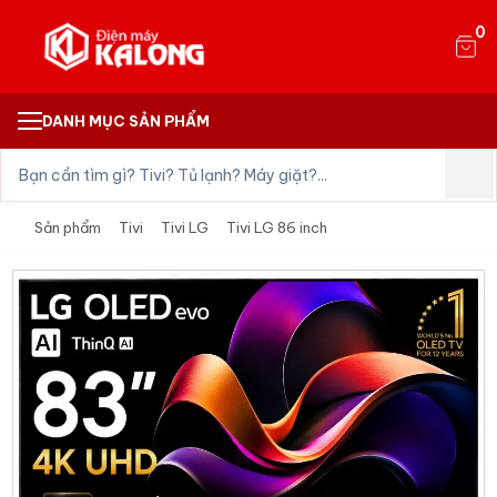
0
DANH MỤC SẢN PHẨM
Sản phẩm
Tivi
Tivi LG
Tivi LG 86 inch