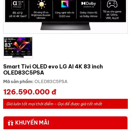
Smart Tivi OLED evo LG AI 4K 83 inch
OLED83C5PSA
Mã sản phẩm:
OLED83C5PSA
126.590.000 đ
Giá luôn tốt mọi thời điểm - Gọi để được giá tốt nhất
KHUYẾN MÃI