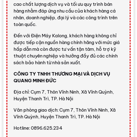
cao chất lượng dịch vụ và tối ưu quy trình bán
C5 nổi bật hơn nhờ
α9 AI Processor 4K Gen8
,
hàng nhằm đáp ứng nhu cầu của khách hàng cá
OLED Dynamic Tone Mapping Pro
, AI Picture Pro
nhân, doanh nghiệp, đại lý và các công trình trên
và âm thanh
40W 2.2 kênh
.
toàn quốc.
Điểm mạnh:
màn hình
4K OLED evo 83 inch
, α9
Đến với Điện Máy Kalong, khách hàng không chỉ
AI Super Upscaling 4K, Dolby Vision/HDR10/HLG,
được tiếp cận nguồn hàng chính hãng với mức giá
FILMMAKER MODE™, Pixel Dimming, OLED
hấp dẫn mà còn được tư vấn tận tâm, hỗ trợ kỹ
Motion, 4 HDMI hỗ trợ 4K 120Hz, VRR lên tới
thuật chuyên nghiệp và hưởng đầy đủ các chính
144Hz, G-Sync, FreeSync, Dolby Atmos, AI Sound
sách bảo hành từ nhà sản xuất.
Pro Virtual 11.1.2 Up-mix, webOS 25, Google Cast,
CÔNG TY TNHH THƯƠNG MẠI VÀ DỊCH VỤ
Apple AirPlay và Wi-Fi 6.
QUANG MINH ĐỨC
Điểm cần cân nhắc:
kích thước 83 inch cần
Địa chỉ: Cụm 7, Thôn Vĩnh Ninh, Xã Vĩnh Quỳnh,
phòng đủ rộng, vị trí đặt/treo chắc chắn, lối vận
Huyện Thanh Trì, TP. Hà Nội
chuyển phù hợp và ngân sách đầu tư cao. Nếu
không gian nhỏ hơn, bản 65 inch hoặc 77 inch sẽ
Văn phòng giao dịch: Cụm 7, Thôn Vĩnh Ninh, Xã
dễ bố trí và tối ưu chi phí hơn.
Vĩnh Quỳnh, Huyện Thanh Trì, TP. Hà Nội
Hotline: 0896.625.234