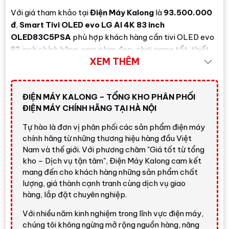
Với giá tham khảo tại
Điện Máy Kalong
là
93.500.000
đ
,
Smart Tivi OLED evo LG AI 4K 83 inch
OLED83C5PSA
phù hợp khách hàng cần tivi OLED evo
83 inch chính hãng, xem phim đẹp, chơi game tốt, thiết
XEM THÊM
kế sang trọng và nền tảng Smart TV dễ dùng cho không
gian giải trí cao cấp.
Đánh giá nhanh từ Điện Máy
ĐIỆN MÁY KALONG – TỔNG KHO PHÂN PHỐI
Kalong
ĐIỆN MÁY CHÍNH HÃNG TẠI HÀ NỘI
Tự hào là đơn vị phân phối các sản phẩm điện máy
chính hãng từ những thương hiệu hàng đầu Việt
Nhận định nhanh về LG OLED83C5PSA
Nam và thế giới. Với phương châm "Giá tốt từ tổng
kho – Dịch vụ tận tâm", Điện Máy Kalong cam kết
Smart Tivi OLED evo LG AI 4K 83 inch
mang đến cho khách hàng những sản phẩm chất
OLED83C5PSA
là lựa chọn đáng cân nhắc nếu
lượng, giá thành cạnh tranh cùng dịch vụ giao
bạn cần màn hình OLED rất lớn, hình ảnh có độ
hàng, lắp đặt chuyên nghiệp.
tương phản mạnh, màu đen sâu, màu sắc chính
xác và độ sáng được cải thiện nhờ
Brightness
Với nhiều năm kinh nghiệm trong lĩnh vực điện máy,
Booster
. So với các dòng OLED phổ thông, model
chúng tôi không ngừng mở rộng nguồn hàng, nâng