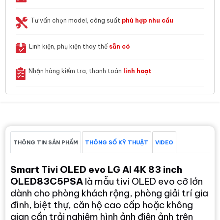
Tư vấn chọn model, công suất
phù hợp nhu cầu
Linh kiện, phụ kiện thay thế
sẵn có
Nhận hàng kiểm tra, thanh toán
linh hoạt
THÔNG TIN SẢN PHẨM
THÔNG SỐ KỸ THUẬT
VIDEO
Smart Tivi OLED evo LG AI 4K 83 inch
OLED83C5PSA
là mẫu tivi OLED evo cỡ lớn
dành cho phòng khách rộng, phòng giải trí gia
đình, biệt thự, căn hộ cao cấp hoặc không
gian cần trải nghiệm hình ảnh điện ảnh trên