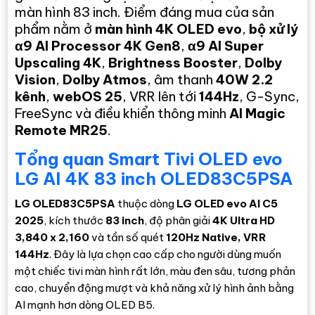
màn hình 83 inch. Điểm đáng mua của sản
phẩm nằm ở
màn hình 4K OLED evo
,
bộ xử lý
α9 AI Processor 4K Gen8
,
α9 AI Super
Upscaling 4K
,
Brightness Booster
,
Dolby
Vision
,
Dolby Atmos
, âm thanh
40W 2.2
kênh
,
webOS 25
, VRR lên tới
144Hz
, G-Sync,
FreeSync và điều khiển thông minh
AI Magic
Remote MR25
.
Tổng quan Smart Tivi OLED evo
LG AI 4K 83 inch OLED83C5PSA
LG OLED83C5PSA
thuộc dòng
LG OLED evo AI C5
2025
, kích thước
83 inch
, độ phân giải
4K Ultra HD
3,840 x 2,160
và tần số quét
120Hz Native, VRR
144Hz
. Đây là lựa chọn cao cấp cho người dùng muốn
một chiếc tivi màn hình rất lớn, màu đen sâu, tương phản
cao, chuyển động mượt và khả năng xử lý hình ảnh bằng
AI mạnh hơn dòng OLED B5.