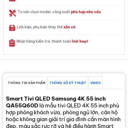
Tư vấn chọn model, công suất
phù hợp nhu cầu
Linh kiện, phụ kiện thay thế
sẵn có
Nhận hàng kiểm tra, thanh toán
linh hoạt
THÔNG TIN SẢN PHẨM
THÔNG SỐ KỸ THUẬT
VIDEO
Smart Tivi QLED Samsung 4K 55 inch
QA55Q60D
là mẫu tivi QLED 4K 55 inch phù
hợp phòng khách vừa, phòng ngủ lớn, căn hộ
hoặc không gian giải trí gia đình cần màn hình
đẹp, màu sắc rực rỡ và hệ điều hành Smart