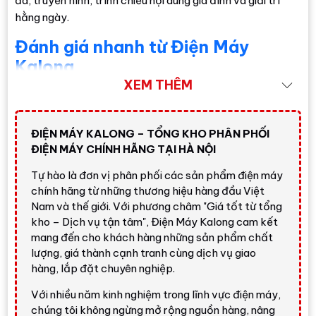
đá, truyền hình, trình chiếu nội dung gia đình và giải trí
hằng ngày.
Đánh giá nhanh từ Điện Máy
Kalong
XEM THÊM
Nhận định nhanh về Samsung
QA55Q60D
ĐIỆN MÁY KALONG – TỔNG KHO PHÂN PHỐI
ĐIỆN MÁY CHÍNH HÃNG TẠI HÀ NỘI
Smart Tivi QLED Samsung 4K 55 inch
QA55Q60D
có lợi thế rõ ở màn hình QLED 4K,
Tự hào là đơn vị phân phối các sản phẩm điện máy
màu sắc rực rỡ, thiết kế AirSlim mỏng đẹp và hệ
chính hãng từ những thương hiệu hàng đầu Việt
điều hành Tizen dễ sử dụng. So với tivi Crystal UHD
Nam và thế giới. Với phương châm "Giá tốt từ tổng
kho – Dịch vụ tận tâm", Điện Máy Kalong cam kết
cùng kích thước, model này nổi bật hơn nhờ
mang đến cho khách hàng những sản phẩm chất
Quantum Dot
,
100% Color Volume
,
Quantum
lượng, giá thành cạnh tranh cùng dịch vụ giao
HDR
và bộ xử lý
Quantum Processor Lite 4K
.
hàng, lắp đặt chuyên nghiệp.
Điểm mạnh:
QLED 4K 55 inch, tần số quét 50Hz,
Với nhiều năm kinh nghiệm trong lĩnh vực điện máy,
Quantum Processor Lite 4K, 4K Upscaling,
chúng tôi không ngừng mở rộng nguồn hàng, nâng