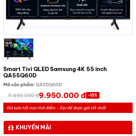
Smart Tivi QLED Samsung 4K 55 inch
QA55Q60D
Mã sản phẩm:
QA55Q60D
9.950.000 đ
11.490.000 đ
-13%
Giá luôn tốt mọi thời điểm - Gọi để được giá tốt nhất
KHUYẾN MÃI