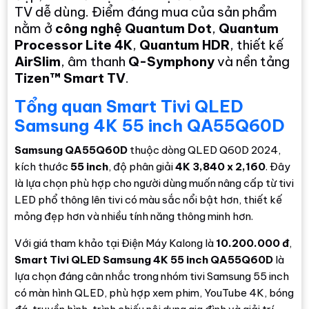
TV dễ dùng. Điểm đáng mua của sản phẩm
nằm ở
công nghệ Quantum Dot
,
Quantum
Processor Lite 4K
,
Quantum HDR
, thiết kế
AirSlim
, âm thanh
Q-Symphony
và nền tảng
Tizen™ Smart TV
.
Tổng quan Smart Tivi QLED
Samsung 4K 55 inch QA55Q60D
Samsung QA55Q60D
thuộc dòng QLED Q60D 2024,
kích thước
55 inch
, độ phân giải
4K 3,840 x 2,160
. Đây
là lựa chọn phù hợp cho người dùng muốn nâng cấp từ tivi
LED phổ thông lên tivi có màu sắc nổi bật hơn, thiết kế
mỏng đẹp hơn và nhiều tính năng thông minh hơn.
Với giá tham khảo tại Điện Máy Kalong là
10.200.000 đ
,
Smart Tivi QLED Samsung 4K 55 inch QA55Q60D
là
lựa chọn đáng cân nhắc trong nhóm tivi Samsung 55 inch
có màn hình QLED, phù hợp xem phim, YouTube 4K, bóng