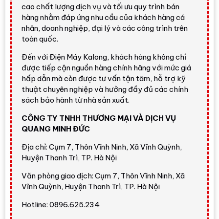
Quantum HDR, HDR10+ Adaptive, Dual LED,
cao chất lượng dịch vụ và tối ưu quy trình bán
Motion Xcelerator, âm thanh 20W, OTS Lite, Q-
hàng nhằm đáp ứng nhu cầu của khách hàng cá
Symphony, Tizen™ Smart TV, 3 HDMI, 2 USB-A,
nhân, doanh nghiệp, đại lý và các công trình trên
Wi-Fi 5 và Bluetooth 5.2.
toàn quốc.
Điểm cần cân nhắc:
tần số quét
50Hz
phù hợp
Đến với Điện Máy Kalong, khách hàng không chỉ
tốt cho xem phim, truyền hình, thể thao và chơi
được tiếp cận nguồn hàng chính hãng với mức giá
hấp dẫn mà còn được tư vấn tận tâm, hỗ trợ kỹ
game phổ thông. Nếu bạn cần game chuyên sâu
thuật chuyên nghiệp và hưởng đầy đủ các chính
hoặc chuyển động cao cấp hơn, nên cân nhắc các
sách bảo hành từ nhà sản xuất.
dòng Samsung QLED/Neo QLED có tần số quét
cao hơn.
CÔNG TY TNHH THƯƠNG MẠI VÀ DỊCH VỤ
QUANG MINH ĐỨC
Địa chỉ: Cụm 7, Thôn Vĩnh Ninh, Xã Vĩnh Quỳnh,
Thiết kế AirSlim mỏng đẹp, hợp
Huyện Thanh Trì, TP. Hà Nội
không gian hiện đại
Văn phòng giao dịch: Cụm 7, Thôn Vĩnh Ninh, Xã
Samsung QA55Q60D
sở hữu thiết kế
AirSlim
với thân
Vĩnh Quỳnh, Huyện Thanh Trì, TP. Hà Nội
máy mỏng, viền
3 Bezel-less
và mặt trước màu đen tối
giản. Thiết kế này giúp tivi dễ hòa hợp với nhiều kiểu nội
Hotline: 0896.625.234
thất, từ phòng khách gia đình, căn hộ chung cư đến