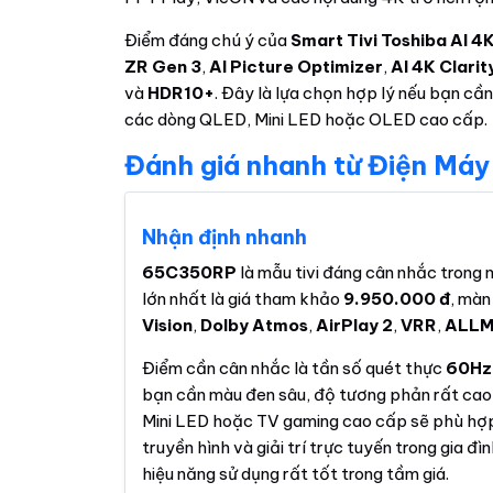
Điểm đáng chú ý của
Smart Tivi Toshiba AI 
ZR Gen 3
,
AI Picture Optimizer
,
AI 4K Clarit
và
HDR10+
. Đây là lựa chọn hợp lý nếu bạn cầ
các dòng QLED, Mini LED hoặc OLED cao cấp.
Đánh giá nhanh từ Điện Máy
Nhận định nhanh
65C350RP
là mẫu tivi đáng cân nhắc trong
lớn nhất là giá tham khảo
9.950.000 đ
, màn
Vision
,
Dolby Atmos
,
AirPlay 2
,
VRR
,
ALL
Điểm cần cân nhắc là tần số quét thực
60Hz
bạn cần màu đen sâu, độ tương phản rất ca
Mini LED hoặc TV gaming cao cấp sẽ phù hợp 
truyền hình và giải trí trực tuyến trong gia đì
hiệu năng sử dụng rất tốt trong tầm giá.