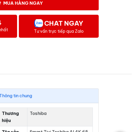
MUA HÀNG NGAY
4
CHAT NGAY
nhất
Tư vấn trực tiếp qua Zalo
Thông tin chung
Thương
Toshiba
hiệu
Tên sản
Smart Tivi Toshiba AI 4K 65