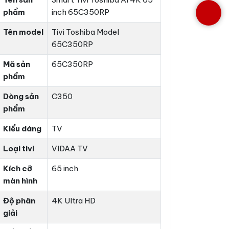
phẩm
inch 65C350RP
Tên model
Tivi Toshiba Model
65C350RP
Mã sản
65C350RP
phẩm
Dòng sản
C350
phẩm
Kiểu dáng
TV
Loại tivi
VIDAA TV
Kích cỡ
65 inch
màn hình
Độ phân
4K Ultra HD
giải