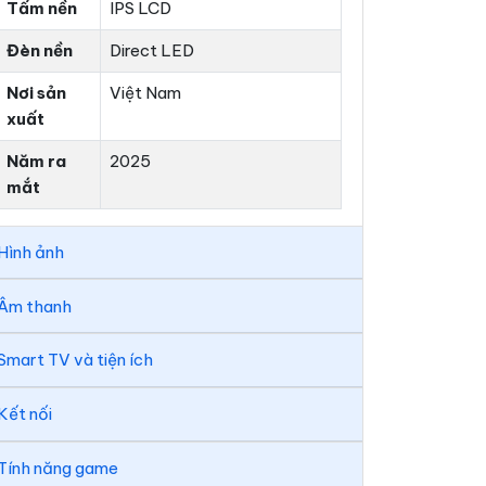
Tấm nền
IPS LCD
Đèn nền
Direct LED
Nơi sản
Việt Nam
xuất
Năm ra
2025
mắt
Hình ảnh
Âm thanh
Smart TV và tiện ích
Kết nối
Tính năng game