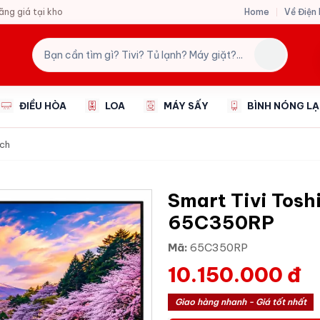
Home
Về Điện
hãng giá tại kho
ĐIỀU HÒA
LOA
MÁY SẤY
BÌNH NÓNG L
nch
Smart Tivi Tosh
65C350RP
Mã:
65C350RP
10.150.000 đ
Giao hàng nhanh - Giá tốt nhất