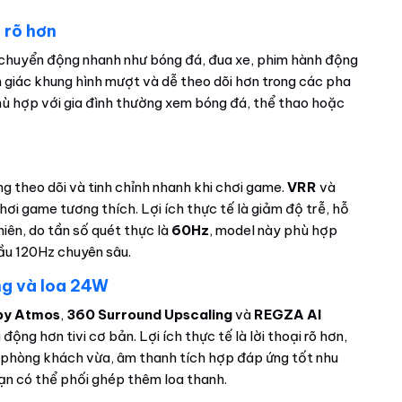
 rõ hơn
 chuyển động nhanh như bóng đá, đua xe, phim hành động
 giác khung hình mượt và dễ theo dõi hơn trong các pha
hù hợp với gia đình thường xem bóng đá, thể thao hoặc
ng theo dõi và tinh chỉnh nhanh khi chơi game.
VRR
và
chơi game tương thích. Lợi ích thực tế là giảm độ trễ, hỗ
hiên, do tần số quét thực là
60Hz
, model này phù hợp
ầu 120Hz chuyên sâu.
ng và loa 24W
by Atmos
,
360 Surround Upscaling
và
REGZA AI
ng hơn tivi cơ bản. Lợi ích thực tế là lời thoại rõ hơn,
i phòng khách vừa, âm thanh tích hợp đáp ứng tốt nhu
n có thể phối ghép thêm loa thanh.