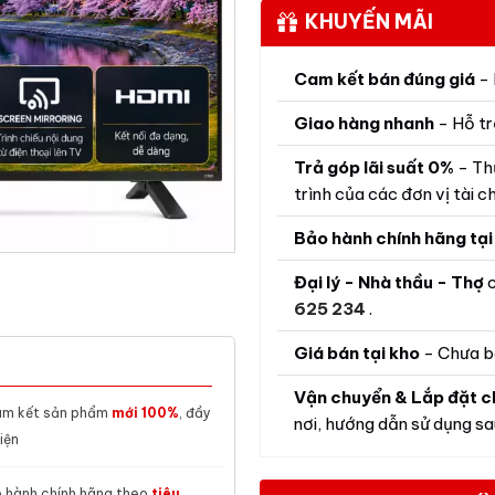
KHUYẾN MÃI
Cam kết bán đúng giá
- 
Giao hàng nhanh
- Hỗ tr
Trả góp lãi suất 0%
- Th
trình của các đơn vị tài ch
Bảo hành chính hãng tại
Đại lý - Nhà thầu - Thợ
c
625 234
.
Giá bán tại kho
- Chưa b
Vận chuyển & Lắp đặt c
m kết sản phẩm
mới 100%
, đầy
nơi, hướng dẫn sử dụng sau
iện
 hành chính hãng theo
tiêu