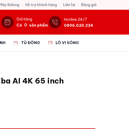
 Máy Kalong
Hỗ trợ khách hàng
Liên hệ
Bảng giá
Giỏ hàng
Hotline 24/7
0
Có
sản phẩm
0896.625.234
ẠNH
TỦ ĐÔNG
LÒ VI SÓNG
iba AI 4K 65 inch