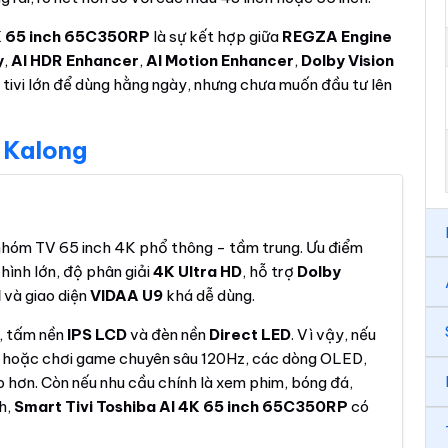
4K 65 inch 65C350RP
là sự kết hợp giữa
REGZA Engine
y
,
AI HDR Enhancer
,
AI Motion Enhancer
,
Dolby Vision
n tivi lớn để dùng hằng ngày, nhưng chưa muốn đầu tư lên
 Kalong
 nhóm TV 65 inch 4K phổ thông - tầm trung. Ưu điểm
 hình lớn, độ phân giải
4K Ultra HD
, hỗ trợ
Dolby
M
và giao diện
VIDAA U9
khá dễ dùng.
, tấm nền
IPS LCD
và đèn nền
Direct LED
. Vì vậy, nếu
o hoặc chơi game chuyên sâu 120Hz, các dòng OLED,
hơn. Còn nếu nhu cầu chính là xem phim, bóng đá,
nh,
Smart Tivi Toshiba AI 4K 65 inch 65C350RP
có