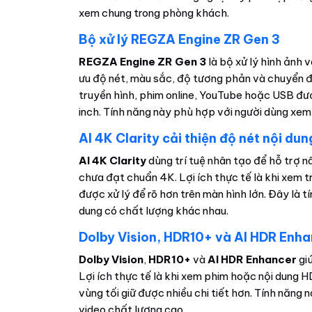
xem chung trong phòng khách.
Bộ xử lý REGZA Engine ZR Gen 3
REGZA Engine ZR Gen 3
là bộ xử lý hình ảnh 
ưu độ nét, màu sắc, độ tương phản và chuyển đ
truyền hình, phim online, YouTube hoặc USB đượ
inch. Tính năng này phù hợp với người dùng xem
AI 4K Clarity cải thiện độ nét nội dun
AI 4K Clarity
dùng trí tuệ nhân tạo để hỗ trợ n
chưa đạt chuẩn 4K. Lợi ích thực tế là khi xem tr
được xử lý để rõ hơn trên màn hình lớn. Đây là t
dung có chất lượng khác nhau.
Dolby Vision, HDR10+ và AI HDR Enh
Dolby Vision
,
HDR10+
và
AI HDR Enhancer
giú
Lợi ích thực tế là khi xem phim hoặc nội dung H
vùng tối giữ được nhiều chi tiết hơn. Tính năng
video chất lượng cao.