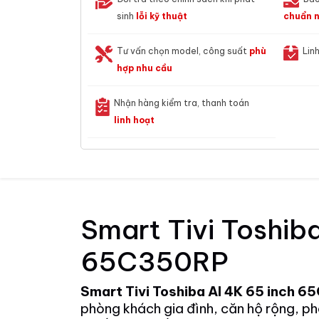
sinh
lỗi kỹ thuật
chuẩn n
Tư vấn chọn model, công suất
phù
Lin
hợp nhu cầu
Nhận hàng kiểm tra, thanh toán
linh hoạt
Smart Tivi Toshiba
65C350RP
Smart Tivi Toshiba AI 4K 65 inch 
phòng khách gia đình, căn hộ rộng, ph