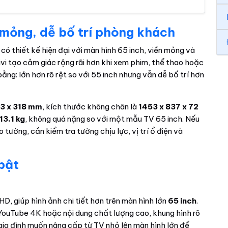
n mỏng, dễ bố trí phòng khách
có thiết kế hiện đại với màn hình 65 inch, viền mỏng và
tivi tạo cảm giác rộng rãi hơn khi xem phim, thể thao hoặc
 bằng: lớn hơn rõ rệt so với 55 inch nhưng vẫn dễ bố trí hơn
93 x 318 mm
, kích thước không chân là
1453 x 837 x 72
13.1 kg
, không quá nặng so với một mẫu TV 65 inch. Nếu
tường, cần kiểm tra tường chịu lực, vị trí ổ điện và
 bật
HD, giúp hình ảnh chi tiết hơn trên màn hình lớn
65 inch
.
o YouTube 4K hoặc nội dung chất lượng cao, khung hình rõ
gia đình muốn nâng cấp từ TV nhỏ lên màn hình lớn để