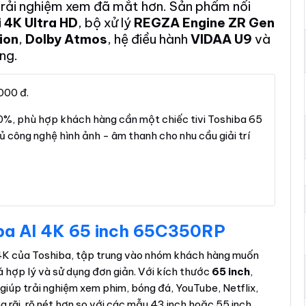
trải nghiệm xem đã mắt hơn. Sản phẩm nổi
i 4K Ultra HD
, bộ xử lý
REGZA Engine ZR Gen
ion
,
Dolby Atmos
, hệ điều hành
VIDAA U9
và
ng.
000 đ.
, phù hợp khách hàng cần một chiếc tivi Toshiba 65
đủ công nghệ hình ảnh - âm thanh cho nhu cầu giải trí
iba AI 4K 65 inch 65C350RP
K của Toshiba, tập trung vào nhóm khách hàng muốn
iá hợp lý và sử dụng đơn giản. Với kích thước
65 inch
,
iúp trải nghiệm xem phim, bóng đá, YouTube, Netflix,
 rãi, rõ nét hơn so với các mẫu 43 inch hoặc 55 inch.