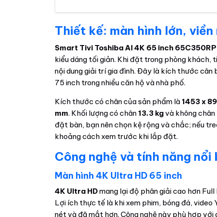
Thiết kế: màn hình lớn, viề
Smart Tivi Toshiba AI 4K 65 inch 65C350RP
kiểu dáng tối giản. Khi đặt trong phòng khách, 
nội dung giải trí gia đình. Đây là kích thước cân
75 inch trong nhiều căn hộ và nhà phố.
Kích thước có chân của sản phẩm là
1453 x 8
mm
. Khối lượng có chân
13.3 kg
và không chân
đặt bàn, bạn nên chọn kệ rộng và chắc; nếu treo 
khoảng cách xem trước khi lắp đặt.
Công nghệ và tính năng nổi
Màn hình 4K Ultra HD 65 inch
4K Ultra HD
mang lại độ phân giải cao hơn Full 
Lợi ích thực tế là khi xem phim, bóng đá, vide
nét và đã mắt hơn. Công nghệ này phù hợp với 