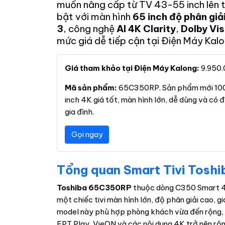
muốn nâng cấp từ TV 43-55 inch lên 
bật với màn hình
65 inch độ phân giả
3
, công nghệ
AI 4K Clarity
,
Dolby Vis
mức giá dễ tiếp cận tại Điện Máy Kalo
Giá tham khảo tại Điện Máy Kalong:
9.950.
Mã sản phẩm:
65C350RP. Sản phẩm mới 100%
inch 4K giá tốt, màn hình lớn, dễ dùng và có 
gia đình.
Gọi ngay
Tổng quan Smart Tivi Tosh
Toshiba 65C350RP
thuộc dòng C350 Smart 4
một chiếc tivi màn hình lớn, độ phân giải cao, g
model này phù hợp phòng khách vừa đến rộng, g
FPT Play, VieON và các nội dung 4K trở nên rộng