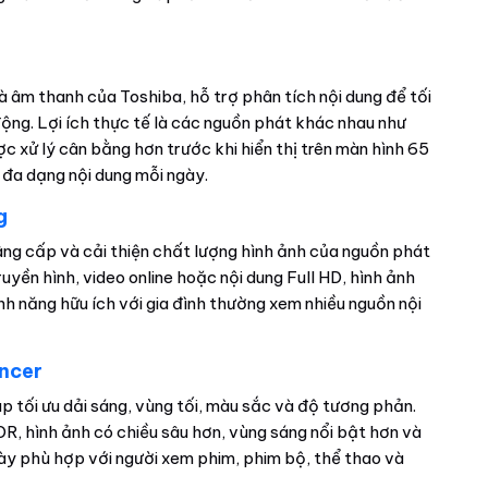
và âm thanh của Toshiba, hỗ trợ phân tích nội dung để tối
ộng. Lợi ích thực tế là các nguồn phát khác nhau như
c xử lý cân bằng hơn trước khi hiển thị trên màn hình 65
 đa dạng nội dung mỗi ngày.
g
âng cấp và cải thiện chất lượng hình ảnh của nguồn phát
uyền hình, video online hoặc nội dung Full HD, hình ảnh
ính năng hữu ích với gia đình thường xem nhiều nguồn nội
ancer
p tối ưu dải sáng, vùng tối, màu sắc và độ tương phản.
DR, hình ảnh có chiều sâu hơn, vùng sáng nổi bật hơn và
 này phù hợp với người xem phim, phim bộ, thể thao và