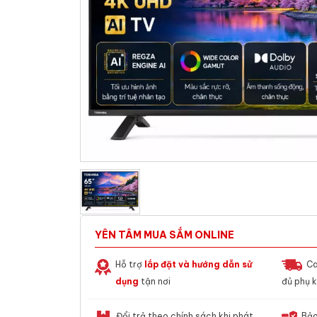
YÊN TÂM MUA SẮM ONLINE
Hỗ trợ
lắp đặt và hướng dẫn sử
Ca
dụng
tận nơi
đủ phụ k
Đổi trả theo chính sách khi phát
Bảo