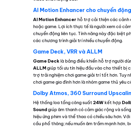
AI Motion Enhancer cho chuyển động
AI Motion Enhancer
hỗ trợ cải thiện các cảnh
hoặc game. Lợi ích thực tế là người xem có cảm
chuyển động liên tục. Tính năng này đặc biệt p
các chương trình giải trí nhiều chuyển động.
Game Deck, VRR và ALLM
Game Deck
là bảng điều khiển hỗ trợ người dù
ALLM
giúp tối ưu tín hiệu đầu vào cho thiết bị 
trợ trải nghiệm chơi game giải trí tốt hơn. Tuy n
chơi game gia đình hơn là nhóm game thủ yêu c
Dolby Atmos, 360 Surround Upscali
Hệ thống loa tổng công suất
24W
kết hợp
Dol
Sound
giúp âm thanh có cảm giác rộng và sống độ
hiệu ứng phim và thể thao có chiều sâu hơn. Vớ
cầu phổ thông; nếu muốn âm trầm mạnh hơn, bạ