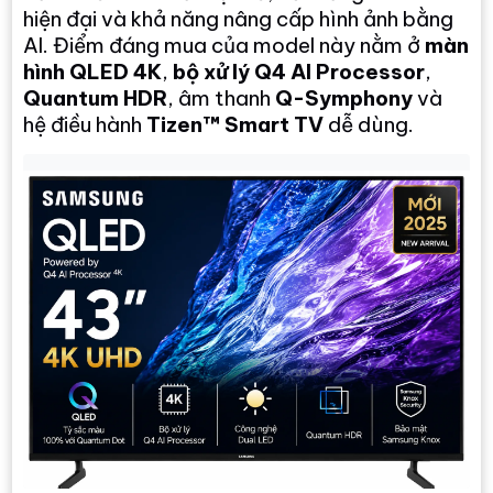
hiện đại và khả năng nâng cấp hình ảnh bằng
AI. Điểm đáng mua của model này nằm ở
màn
hình QLED 4K
,
bộ xử lý Q4 AI Processor
,
Quantum HDR
, âm thanh
Q-Symphony
và
hệ điều hành
Tizen™ Smart TV
dễ dùng.