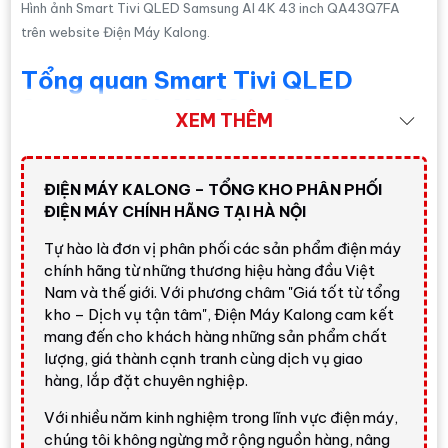
Hình ảnh Smart Tivi QLED Samsung AI 4K 43 inch QA43Q7FA
trên website Điện Máy Kalong.
Tổng quan Smart Tivi QLED
Samsung AI 4K 43 inch
XEM THÊM
QA43Q7FA
Samsung QA43Q7FA
thuộc nhóm tivi QLED 4K 43
ĐIỆN MÁY KALONG – TỔNG KHO PHÂN PHỐI
inch, hướng tới người dùng cần màn hình vừa phải nhưng
ĐIỆN MÁY CHÍNH HÃNG TẠI HÀ NỘI
chất lượng hiển thị tốt hơn các dòng LED phổ thông. Với
độ phân giải
4K 3,840 x 2,160
, tấm nền
QLED
và công
Tự hào là đơn vị phân phối các sản phẩm điện máy
nghệ màu Quantum Dot, sản phẩm phù hợp để xem phim,
chính hãng từ những thương hiệu hàng đầu Việt
YouTube, truyền hình, thể thao, học online, làm màn hình
Nam và thế giới. Với phương châm "Giá tốt từ tổng
kho – Dịch vụ tận tâm", Điện Máy Kalong cam kết
giải trí phụ cho phòng cá nhân hoặc căn hộ nhỏ.
mang đến cho khách hàng những sản phẩm chất
Hiện tại, giá tham khảo tại Điện Máy Kalong cho
Smart
lượng, giá thành cạnh tranh cùng dịch vụ giao
Tivi QLED Samsung AI 4K 43 inch QA43Q7FA
là
hàng, lắp đặt chuyên nghiệp.
9.500.000 đ
. Giá có thể thay đổi theo thời điểm,
Với nhiều năm kinh nghiệm trong lĩnh vực điện máy,
chương trình khuyến mãi và khu vực lắp đặt, khách hàng
chúng tôi không ngừng mở rộng nguồn hàng, nâng