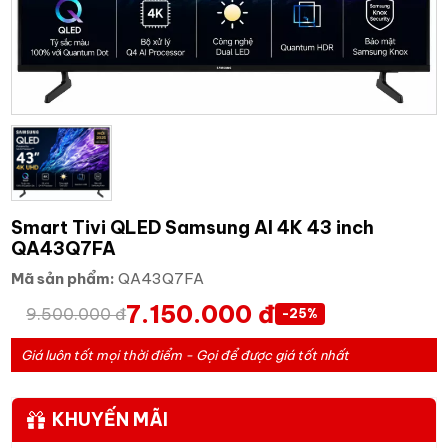
Smart Tivi QLED Samsung AI 4K 43 inch
QA43Q7FA
Mã sản phẩm:
QA43Q7FA
7.150.000 đ
9.500.000 đ
-25%
Giá luôn tốt mọi thời điểm - Gọi để được giá tốt nhất
KHUYẾN MÃI