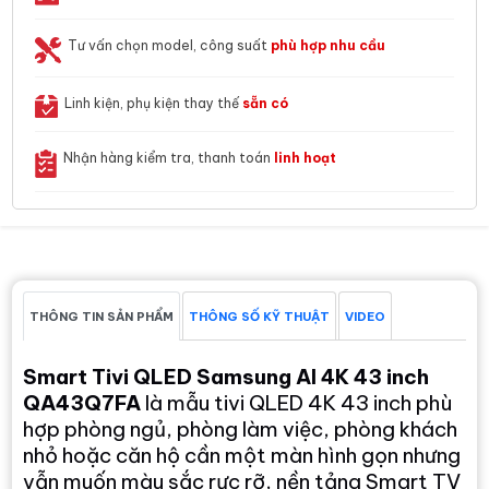
Tư vấn chọn model, công suất
phù hợp nhu cầu
Linh kiện, phụ kiện thay thế
sẵn có
Nhận hàng kiểm tra, thanh toán
linh hoạt
THÔNG TIN SẢN PHẨM
THÔNG SỐ KỸ THUẬT
VIDEO
Smart Tivi QLED Samsung AI 4K 43 inch
QA43Q7FA
là mẫu tivi QLED 4K 43 inch phù
hợp phòng ngủ, phòng làm việc, phòng khách
nhỏ hoặc căn hộ cần một màn hình gọn nhưng
vẫn muốn màu sắc rực rỡ, nền tảng Smart TV