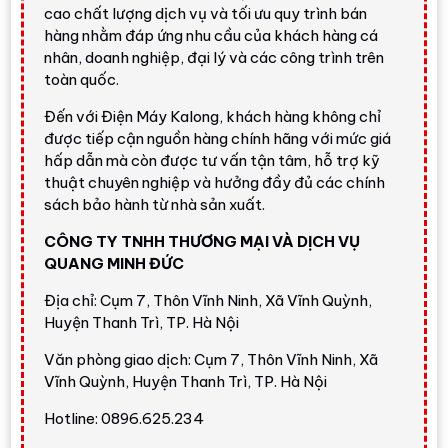
nên liên hệ trực tiếp để nhận báo giá mới nhất.
cao chất lượng dịch vụ và tối ưu quy trình bán
hàng nhằm đáp ứng nhu cầu của khách hàng cá
Đánh giá nhanh từ Điện Máy
nhân, doanh nghiệp, đại lý và các công trình trên
Kalong
toàn quốc.
Đến với Điện Máy Kalong, khách hàng không chỉ
Samsung QA43Q7FA
là lựa chọn hợp lý nếu bạn
được tiếp cận nguồn hàng chính hãng với mức giá
muốn một chiếc tivi 43 inch có màu sắc đẹp, hệ
hấp dẫn mà còn được tư vấn tận tâm, hỗ trợ kỹ
điều hành thông minh, nhiều tính năng giải trí và
thuật chuyên nghiệp và hưởng đầy đủ các chính
thiết kế mỏng gọn. So với tivi Crystal UHD cùng
sách bảo hành từ nhà sản xuất.
kích thước, điểm mạnh của model này là tấm nền
CÔNG TY TNHH THƯƠNG MẠI VÀ DỊCH VỤ
QLED tái tạo màu sắc nổi bật hơn, phù hợp người
QUANG MINH ĐỨC
thích xem phim, video phong cảnh, thể thao và nội
dung 4K.
Địa chỉ: Cụm 7, Thôn Vĩnh Ninh, Xã Vĩnh Quỳnh,
Huyện Thanh Trì, TP. Hà Nội
Điểm nên mua:
QLED 4K, Q4 AI Processor,
Văn phòng giao dịch: Cụm 7, Thôn Vĩnh Ninh, Xã
Quantum HDR, Motion Xcelerator, âm thanh 20W
Vĩnh Quỳnh, Huyện Thanh Trì, TP. Hà Nội
2CH, Q-Symphony, Wi-Fi 5, Bluetooth 5.3, 3
cổng HDMI và hệ điều hành Tizen™ Smart TV.
Hotline: 0896.625.234