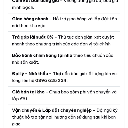
Cam kết bán đúng giá
- Không đăng giá ảo, báo giá
minh bạch.
Giao hàng nhanh
- Hỗ trợ giao hàng và lắp đặt tận
nơi theo khu vực.
Trả góp lãi suất 0%
- Thủ tục đơn giản, xét duyệt
nhanh theo chương trình của các đơn vị tài chính.
Bảo hành chính hãng tại nhà
theo tiêu chuẩn của
nhà sản xuất.
Đại lý - Nhà thầu - Thợ
cần báo giá số lượng lớn vui
lòng liên hệ
0896 625 234
.
Giá bán tại kho
- Chưa bao gồm phí vận chuyển và
lắp đặt.
Vận chuyển & Lắp đặt chuyên nghiệp
- Đội ngũ kỹ
thuật hỗ trợ tận nơi, hướng dẫn sử dụng sau khi bàn
giao.