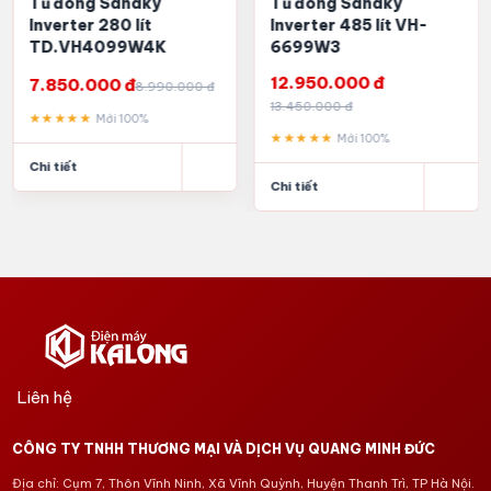
Tủ đông Sanaky
Tủ đông Sanaky
Inverter 280 lít
Inverter 485 lít VH-
TD.VH4099W4K
6699W3
12.950.000 đ
7.850.000 đ
8.990.000 đ
13.450.000 đ
★★★★★
Mới 100%
★★★★★
Mới 100%
Chi tiết
Chi tiết
Liên hệ
CÔNG TY TNHH THƯƠNG MẠI VÀ DỊCH VỤ QUANG MINH ĐỨC
Địa chỉ: Cụm 7, Thôn Vĩnh Ninh, Xã Vĩnh Quỳnh, Huyện Thanh Trì, TP Hà Nội.