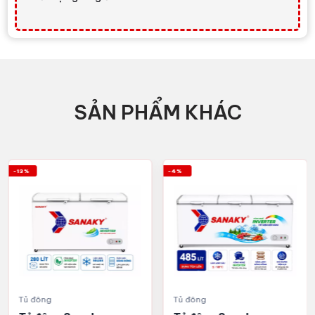
SẢN PHẨM KHÁC
-13%
-4%
Tủ đông
Tủ đông