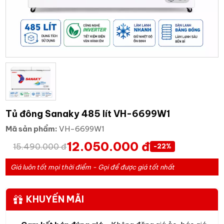
Tủ đông Sanaky 485 lít VH-6699W1
Mã sản phẩm:
VH-6699W1
12.050.000 đ
15.490.000 đ
-22%
Giá luôn tốt mọi thời điểm - Gọi để được giá tốt nhất
KHUYẾN MÃI