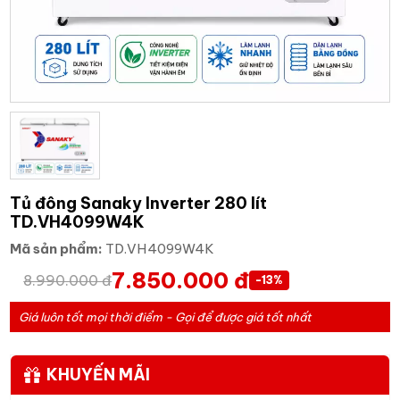
Tủ đông Sanaky Inverter 280 lít
TD.VH4099W4K
Mã sản phẩm:
TD.VH4099W4K
7.850.000 đ
8.990.000 đ
-13%
Giá luôn tốt mọi thời điểm - Gọi để được giá tốt nhất
KHUYẾN MÃI