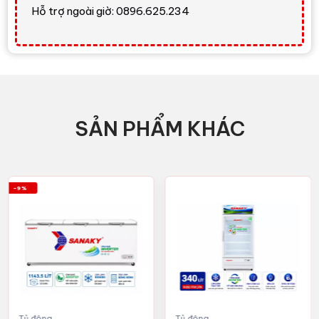
Hỗ trợ ngoài giờ: 0896.625.234
SẢN PHẨM KHÁC
-9%
Tủ đông
Tủ đông