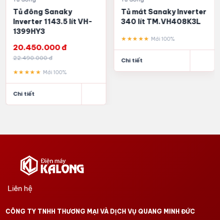
Tủ đông Sanaky
Tủ mát Sanaky Inverter
Inverter 1143.5 lít VH-
340 lít TM.VH408K3L
1399HY3
★★★★★
Mới 100%
20.450.000 đ
22.490.000 đ
Chi tiết
★★★★★
Mới 100%
Chi tiết
Liên hệ
CÔNG TY TNHH THƯƠNG MẠI VÀ DỊCH VỤ QUANG MINH ĐỨC