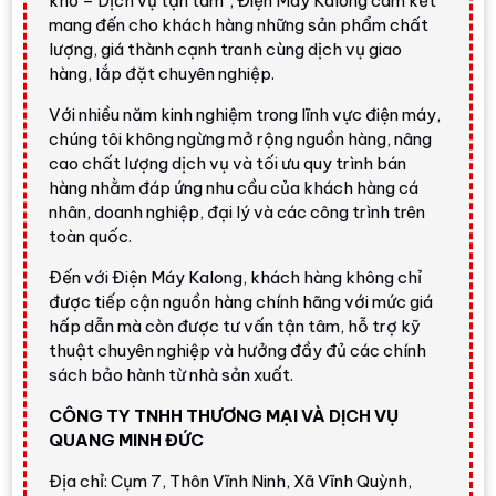
kho – Dịch vụ tận tâm", Điện Máy Kalong cam kết
mang đến cho khách hàng những sản phẩm chất
Điểm đáng mua
lượng, giá thành cạnh tranh cùng dịch vụ giao
Theo góc nhìn tư vấn của
Điện Máy Kalong
,
hàng, lắp đặt chuyên nghiệp.
Electrolux EWF1024D3SC
là lựa chọn hợp lý nếu
Với nhiều năm kinh nghiệm trong lĩnh vực điện máy,
bạn cần máy giặt cửa ngang 10 kg màu xám đen, có
chúng tôi không ngừng mở rộng nguồn hàng, nâng
giặt hơi nước, giặt nhanh đầy tải, cửa mở lớn và
cao chất lượng dịch vụ và tối ưu quy trình bán
động cơ EcoInverter. Model này phù hợp người
hàng nhằm đáp ứng nhu cầu của khách hàng cá
muốn nâng cấp từ máy giặt phổ thông lên máy cửa
nhân, doanh nghiệp, đại lý và các công trình trên
ngang có công nghệ chăm sóc quần áo tốt hơn
toàn quốc.
nhưng vẫn dễ tiếp cận trong phân khúc
UltimateCare 300.
Đến với Điện Máy Kalong, khách hàng không chỉ
được tiếp cận nguồn hàng chính hãng với mức giá
Điểm cần cân nhắc
hấp dẫn mà còn được tư vấn tận tâm, hỗ trợ kỹ
thuật chuyên nghiệp và hưởng đầy đủ các chính
Model này là máy giặt cửa ngang, không phải máy
sách bảo hành từ nhà sản xuất.
giặt sấy. Nếu gia đình cần sấy khô quần áo trong
mùa nồm ẩm hoặc ít không gian phơi, nên tham khảo
CÔNG TY TNHH THƯƠNG MẠI VÀ DỊCH VỤ
thêm nhóm máy giặt sấy tại
danh mục máy giặt Điện
QUANG MINH ĐỨC
Máy Kalong
. Ngoài ra, tốc độ quay tối đa của máy là
Địa chỉ: Cụm 7, Thôn Vĩnh Ninh, Xã Vĩnh Quỳnh,
1200 vòng/phút
, thấp hơn một số mẫu cao cấp có