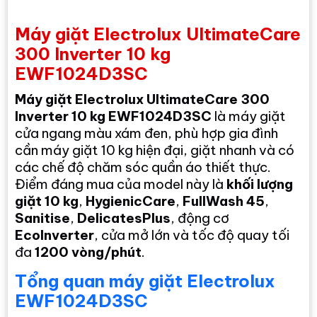
Máy giặt Electrolux UltimateCare
300 Inverter 10 kg
EWF1024D3SC
Máy giặt Electrolux UltimateCare 300
Inverter 10 kg EWF1024D3SC
là máy giặt
cửa ngang màu xám đen, phù hợp gia đình
cần máy giặt 10 kg hiện đại, giặt nhanh và có
các chế độ chăm sóc quần áo thiết thực.
Điểm đáng mua của model này là
khối lượng
giặt 10 kg
,
HygienicCare
,
FullWash 45
,
Sanitise
,
DelicatesPlus
, động cơ
EcoInverter
, cửa mở lớn và tốc độ quay tối
đa
1200 vòng/phút
.
Tổng quan máy giặt Electrolux
EWF1024D3SC