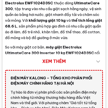
Electrolux EWF1024D3SC
thuộc dòng
UltimateCare
300
, tập trung vào nhu cầu giặt sạch hằng ngày, vệ sinh
quần áo bằng hơi nước, giặt nhanh đầy tải và chăm sóc
vải mỏng. Với
khối lượng giặt 10 kg
và
thể tích lồng giặt
68.6 L
, sản phẩm phù hợp gia đình có nhu cầu giặt quần
áo đi làm, đồ trẻ nhỏ, khăn tắm, đồ thể thao, đồ cotton,
đồ mỏng và bộ đồ giường ở mức vừa.
So với máy giặt cơ bản,
máy giặt Electrolux
UltimateCare 300 Inverter 10 kg EWF1024D3SC
nổi
bật nhờ công nghệ
HygienicCare
phun hơi nước sau chu
XEM THÊM
trình giặt, chương trình
FullWash 45
giặt nhanh đầy tải
trong 45 phút,
Sanitise
hỗ trợ loại bỏ vi khuẩn và virus
thông thường, cùng
DelicatesPlus
giúp chăm sóc vải
ĐIỆN MÁY KALONG – TỔNG KHO PHÂN PHỐI
mỏng nhẹ nhàng hơn.
ĐIỆN MÁY CHÍNH HÃNG TẠI HÀ NỘI
Đánh giá nhanh từ Điện Máy
Tự hào là đơn vị phân phối các sản phẩm điện máy
Kalong
chính hãng từ những thương hiệu hàng đầu Việt
Nam và thế giới. Với phương châm "Giá tốt từ tổng