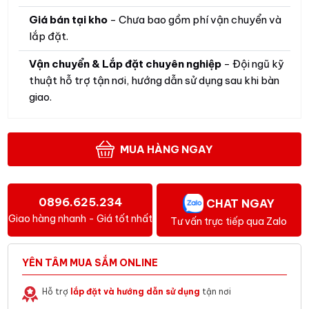
Giá bán tại kho
- Chưa bao gồm phí vận chuyển và
lắp đặt.
Vận chuyển & Lắp đặt chuyên nghiệp
- Đội ngũ kỹ
thuật hỗ trợ tận nơi, hướng dẫn sử dụng sau khi bàn
giao.
MUA HÀNG NGAY
0896.625.234
CHAT NGAY
Giao hàng nhanh - Giá tốt nhất
Tư vấn trực tiếp qua Zalo
YÊN TÂM MUA SẮM ONLINE
Hỗ trợ
lắp đặt và hướng dẫn sử dụng
tận nơi