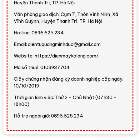
Huyện Thanh Trì, TP. Hà Nội
tốc độ 1400 vòng/phút.
Văn phòng giao dịch: Cụm 7, Thôn Vĩnh Ninh, Xã
Vĩnh Quỳnh, Huyện Thanh Trì, TP. Hà Nội
Thiết kế
Hotline: 0896.625.234
Máy giặt Electrolux EWF1024D3SC
có thiết kế cửa
Email: dientuquangminhduc@gmail.com
ngang hiện đại, màu
xám đen
, phù hợp phòng giặt gia
Website: https://dienmaykalong.com/
đình, căn hộ, nhà phố hoặc khu giặt riêng có tông màu
tối. Màu xám đen giúp tổng thể máy trông sang hơn, sạch
Mã số thuế: 0108937704
mắt hơn và dễ đồng bộ với các thiết bị gia dụng hiện đại.
Giấy chứng nhận đăng ký doanh nghiệp cấp ngày:
Máy có
cửa mở lớn
, giúp cho việc cho đồ cồng kềnh, bộ
10/10/2019
đồ giường hoặc khăn tắm vào máy thuận tiện hơn. Bản lề
Thời gian làm việc: Thứ 2 – Chủ Nhật (07h30 –
cửa nằm bên trái, vì vậy khi bố trí cần tính hướng mở cửa
18h00)
để bỏ đồ, lấy đồ và vệ sinh gioăng cửa dễ dàng.
Hỗ trợ ngoài giờ: 0896.625.234
Công nghệ và tính năng nổi bật
HygienicCare diệt khuẩn đến 99,9% sau mỗi
lần giặt