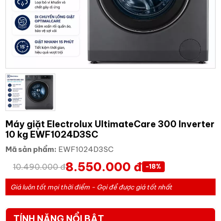
Máy giặt Electrolux UltimateCare 300 Inverter
10 kg EWF1024D3SC
Mã sản phẩm:
EWF1024D3SC
8.550.000 đ
10.490.000 đ
-18%
Giá luôn tốt mọi thời điểm - Gọi để được giá tốt nhất
TÍNH NĂNG NỔI BẬT