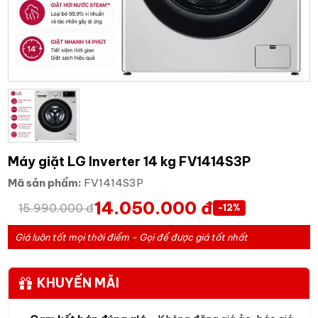
Máy giặt LG Inverter 14 kg FV1414S3P
Mã sản phẩm:
FV1414S3P
14.050.000 đ
15.990.000 đ
-12%
Giá luôn tốt mọi thời điểm - Gọi để được giá tốt nhất
KHUYẾN MÃI