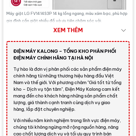
Máy giặt LG FV1414S3P 14 kg lồng ngang, màu xám bạc, phù hợp
gia đình cần giặt nhiều đồ và ưu tiên chăm sóc vải.
XEM THÊM
Trả lời nhanh:
nếu bạn cần một chiếc
máy giặt
lồng ngang 14 kg
có giặt hơi nước, giặt nhanh 39
ĐIỆN MÁY KALONG – TỔNG KHO PHÂN PHỐI
phút trong điều kiện phù hợp, chăm sóc vải bằng
ĐIỆN MÁY CHÍNH HÃNG TẠI HÀ NỘI
AI và điều khiển qua điện thoại,
LG FV1414S3P
là
Tự hào là đơn vị phân phối các sản phẩm điện máy
lựa chọn đáng cân nhắc trong phân khúc máy giặt
chính hãng từ những thương hiệu hàng đầu Việt
gia đình dung tích lớn. Giá tham khảo tại Điện Máy
Nam và thế giới. Với phương châm "Giá tốt từ tổng
Kalong:
11.750.000 đ
; vui lòng liên hệ để nhận báo
kho – Dịch vụ tận tâm", Điện Máy Kalong cam kết
giá mới nhất.
mang đến cho khách hàng những sản phẩm chất
lượng, giá thành cạnh tranh cùng dịch vụ giao
Gọi ngay
hàng, lắp đặt chuyên nghiệp.
Với nhiều năm kinh nghiệm trong lĩnh vực điện máy,
chúng tôi không ngừng mở rộng nguồn hàng, nâng
Tổng quan Máy giặt LG Inverter
cao chất lượng dịch vụ và tối ưu quy trình bán