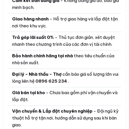
Cam kết bán đúng giá
- Không đăng giá ảo, báo giá
minh bạch.
Giao hàng nhanh
- Hỗ trợ giao hàng và lắp đặt tận
nơi theo khu vực.
Trả góp lãi suất 0%
- Thủ tục đơn giản, xét duyệt
nhanh theo chương trình của các đơn vị tài chính.
Bảo hành chính hãng tại nhà
theo tiêu chuẩn của
nhà sản xuất.
Đại lý - Nhà thầu - Thợ
cần báo giá số lượng lớn vui
lòng liên hệ
0896 625 234
.
Giá bán tại kho
- Chưa bao gồm phí vận chuyển và
lắp đặt.
Vận chuyển & Lắp đặt chuyên nghiệp
- Đội ngũ kỹ
thuật hỗ trợ tận nơi, hướng dẫn sử dụng sau khi bàn
giao.