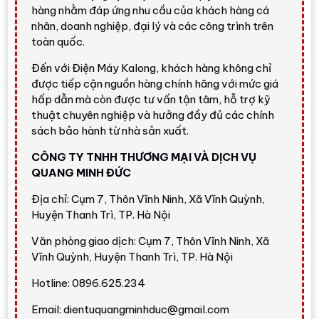
14 kg FV1414S3P
hàng nhằm đáp ứng nhu cầu của khách hàng cá
nhân, doanh nghiệp, đại lý và các công trình trên
Máy giặt LG Inverter 14 kg FV1414S3P
thuộc nhóm
toàn quốc.
máy giặt cửa trước/lồng ngang của LG, hướng đến người
dùng cần dung tích lớn nhưng vẫn muốn thiết kế gọn
Đến với Điện Máy Kalong, khách hàng không chỉ
gàng, hiện đại và khả năng chăm sóc vải tốt. Với
khối
được tiếp cận nguồn hàng chính hãng với mức giá
hấp dẫn mà còn được tư vấn tận tâm, hỗ trợ kỹ
lượng giặt 14 kg
, máy phù hợp gia đình trên 7 người hoặc
thuật chuyên nghiệp và hưởng đầy đủ các chính
gia đình có thói quen gom nhiều đồ để giặt ít lần hơn trong
sách bảo hành từ nhà sản xuất.
tuần.
CÔNG TY TNHH THƯƠNG MẠI VÀ DỊCH VỤ
Model
FV1414S3P
nổi bật nhờ bộ công nghệ giặt cao
QUANG MINH ĐỨC
cấp gồm
AI DD™
nhận biết tải giặt và chất liệu vải,
TurboWash360™
hỗ trợ giặt nhanh,
Steam
hỗ trợ giảm
Địa chỉ: Cụm 7, Thôn Vĩnh Ninh, Xã Vĩnh Quỳnh,
tác nhân gây dị ứng, kết nối
ThinQ Wi-Fi
và động cơ
Huyện Thanh Trì, TP. Hà Nội
truyền động trực tiếp bằng bộ đảo lưu. Đây là lựa chọn
Văn phòng giao dịch: Cụm 7, Thôn Vĩnh Ninh, Xã
hợp lý nếu bạn muốn nâng cấp từ máy cửa trên sang máy
Vĩnh Quỳnh, Huyện Thanh Trì, TP. Hà Nội
lồng ngang dung tích lớn.
Hotline: 0896.625.234
Đánh giá nhanh từ Điện Máy
Email: dientuquangminhduc@gmail.com
Kalong