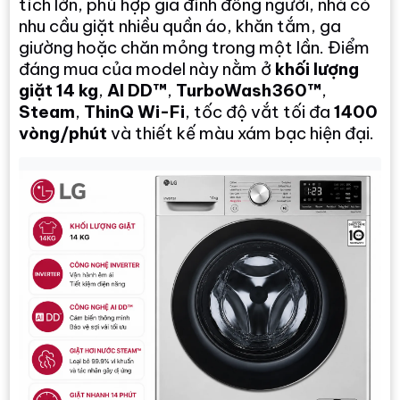
tích lớn, phù hợp gia đình đông người, nhà có
nhu cầu giặt nhiều quần áo, khăn tắm, ga
giường hoặc chăn mỏng trong một lần. Điểm
đáng mua của model này nằm ở
khối lượng
giặt 14 kg
,
AI DD™
,
TurboWash360™
,
Steam
,
ThinQ Wi-Fi
, tốc độ vắt tối đa
1400
vòng/phút
và thiết kế màu xám bạc hiện đại.