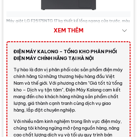
Máy giặt LG F2517SNTG 17 kg thiết kế lồng ngang cửa trước, màu
ghi đen hiện đại, phù hợp gia đình cần giặt khối lượng lớn.
XEM THÊM
Trả lời nhanh:
nếu bạn cần một chiếc
máy giặt
ĐIỆN MÁY KALONG – TỔNG KHO PHÂN PHỐI
lồng ngang 17 kg
giặt được nhiều đồ, có giặt hơi
ĐIỆN MÁY CHÍNH HÃNG TẠI HÀ NỘI
nước, giặt nhanh 39 phút trong điều kiện phù hợp,
Tự hào là đơn vị phân phối các sản phẩm điện máy
chăm sóc vải bằng AI và điều khiển qua điện thoại,
chính hãng từ những thương hiệu hàng đầu Việt
LG F2517SNTG
là lựa chọn rất đáng cân nhắc. Giá
Nam và thế giới. Với phương châm "Giá tốt từ tổng
tham khảo tại Điện Máy Kalong:
15.800.000 đ
;
kho – Dịch vụ tận tâm", Điện Máy Kalong cam kết
vui lòng liên hệ để nhận báo giá mới nhất.
mang đến cho khách hàng những sản phẩm chất
lượng, giá thành cạnh tranh cùng dịch vụ giao
Gọi ngay
hàng, lắp đặt chuyên nghiệp.
Với nhiều năm kinh nghiệm trong lĩnh vực điện máy,
chúng tôi không ngừng mở rộng nguồn hàng, nâng
Tổng quan Máy giặt LG Inverter
cao chất lượng dịch vụ và tối ưu quy trình bán