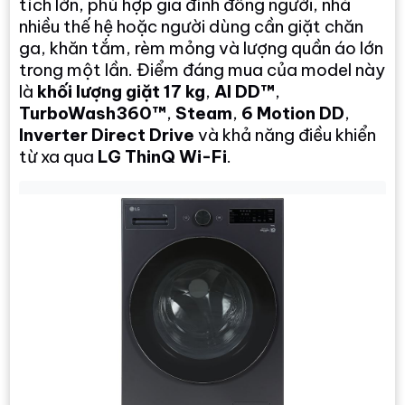
tích lớn, phù hợp gia đình đông người, nhà
nhiều thế hệ hoặc người dùng cần giặt chăn
ga, khăn tắm, rèm mỏng và lượng quần áo lớn
trong một lần. Điểm đáng mua của model này
là
khối lượng giặt 17 kg
,
AI DD™
,
TurboWash360™
,
Steam
,
6 Motion DD
,
Inverter Direct Drive
và khả năng điều khiển
từ xa qua
LG ThinQ Wi-Fi
.