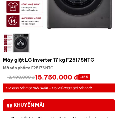
Máy giặt LG Inverter 17 kg F2517SNTG
Mã sản phẩm:
F2517SNTG
15.750.000 đ
18.490.000 đ
-15%
Giá luôn tốt mọi thời điểm - Gọi để được giá tốt nhất
KHUYẾN MÃI