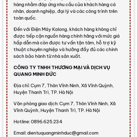
17 kg F2517SNTG
hàng nhằm đáp ứng nhu cầu của khách hàng cá
nhân, doanh nghiệp, đại lý và các công trình trên
Máy giặt LG Inverter 17 kg F2517SNTG
thuộc nhóm
toàn quốc.
máy giặt cửa trước/lồng ngang dung tích lớn của LG. Với
khối lượng giặt 17 kg
, sản phẩm phù hợp gia đình trên 7
Đến với Điện Máy Kalong, khách hàng không chỉ
người, gia đình có trẻ nhỏ, nhà thường xuyên giặt chăn
được tiếp cận nguồn hàng chính hãng với mức giá
hấp dẫn mà còn được tư vấn tận tâm, hỗ trợ kỹ
mền mỏng, khăn tắm, ga giường hoặc người dùng muốn
thuật chuyên nghiệp và hưởng đầy đủ các chính
gom nhiều đồ để giảm số lần giặt trong tuần.
sách bảo hành từ nhà sản xuất.
Model
F2517SNTG
nổi bật nhờ bộ công nghệ giặt cao
CÔNG TY TNHH THƯƠNG MẠI VÀ DỊCH VỤ
cấp gồm
AI DD™
tự động tối ưu chuyển động theo tải
QUANG MINH ĐỨC
giặt và chất liệu vải,
TurboWash360™
hỗ trợ giặt
nhanh,
Steam
hỗ trợ giảm tác nhân gây dị ứng,
6 Motion
Địa chỉ: Cụm 7, Thôn Vĩnh Ninh, Xã Vĩnh Quỳnh,
DD
chăm sóc vải bằng nhiều chuyển động và
LG ThinQ
Huyện Thanh Trì, TP. Hà Nội
giúp điều khiển, theo dõi máy từ xa.
Văn phòng giao dịch: Cụm 7, Thôn Vĩnh Ninh, Xã
Vĩnh Quỳnh, Huyện Thanh Trì, TP. Hà Nội
Đánh giá nhanh từ Điện Máy
Kalong
Hotline: 0896.625.234
Email: dientuquangminhduc@gmail.com