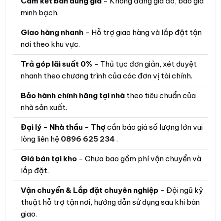
Cam kết bán đúng giá
- Không đăng giá ảo, báo giá
minh bạch.
Giao hàng nhanh
- Hỗ trợ giao hàng và lắp đặt tận
nơi theo khu vực.
Trả góp lãi suất 0%
- Thủ tục đơn giản, xét duyệt
nhanh theo chương trình của các đơn vị tài chính.
Bảo hành chính hãng tại nhà
theo tiêu chuẩn của
nhà sản xuất.
Đại lý - Nhà thầu - Thợ
cần báo giá số lượng lớn vui
lòng liên hệ
0896 625 234
.
Giá bán tại kho
- Chưa bao gồm phí vận chuyển và
lắp đặt.
Vận chuyển & Lắp đặt chuyên nghiệp
- Đội ngũ kỹ
thuật hỗ trợ tận nơi, hướng dẫn sử dụng sau khi bàn
giao.