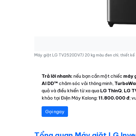
Máy giặt LG TV2520DV7J 20 kg màu đen chì, thiết kế cử
Trả lời nhanh:
nếu bạn cần một chiếc
máy g
AI DD™
chăm sóc vải thông minh,
TurboWa
quả và điều khiển từ xa qua
LG ThinQ
,
LG T
khảo tại Điện Máy Kalong:
11.800.000 đ
; v
Gọi ngay
Tổng quan Máy giặt LG Inv