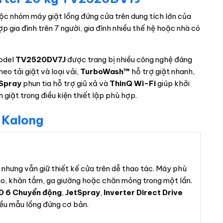
ộc nhóm máy giặt lồng đứng cửa trên dung tích lớn của
p gia đình trên 7 người, gia đình nhiều thế hệ hoặc nhà có
model
TV2520DV7J
được trang bị nhiều công nghệ đáng
eo tải giặt và loại vải,
TurboWash™
hỗ trợ giặt nhanh,
Spray
phun tia hỗ trợ giũ xả và
ThinQ Wi-Fi
giúp khởi
h giặt trong điều kiện thiết lập phù hợp.
 Kalong
n nhưng vẫn giữ thiết kế cửa trên dễ thao tác. Máy phù
 áo, khăn tắm, ga giường hoặc chăn mỏng trong một lần.
D 6 Chuyển động
,
JetSpray
,
Inverter Direct Drive
ều mẫu lồng đứng cơ bản.