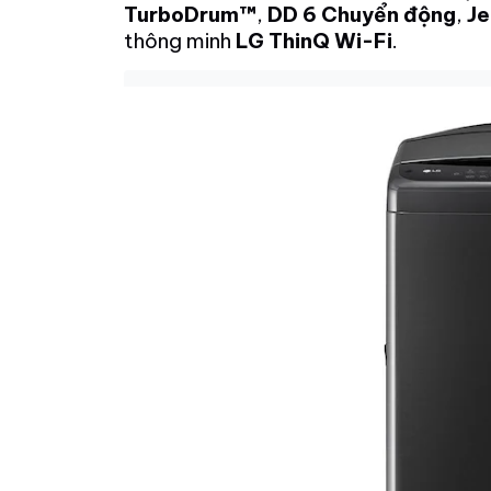
TurboDrum™
,
DD 6 Chuyển động
,
Je
thông minh
LG ThinQ Wi-Fi
.