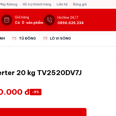
 Máy Kalong
Hỗ trợ khách hàng
Liên hệ
Bảng giá
Giỏ hàng
Hotline 24/7
0
Có
sản phẩm
0896.625.234
ẠNH
TỦ ĐÔNG
LÒ VI SÓNG
verter 20 kg TV2520DV7J
0.000 đ
-9%