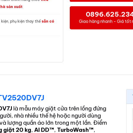
hà sản xuất
0896.625.23
Giao hàng nhanh - Giá tốt 
h kiện, phụ kiện thay thế
sẵn có
g TV2520DV7J
0DV7J
là mẫu máy giặt cửa trên lồng đứng
người, nhà nhiều thế hệ hoặc người dùng
và lượng quần áo lớn trong một lần. Điểm
g giặt 20 kg
,
AI DD™
,
TurboWash™
,