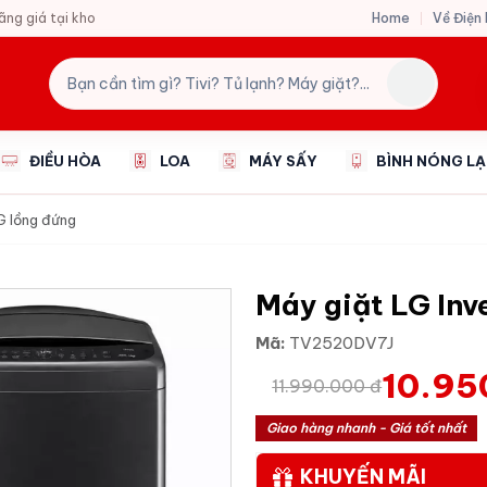
Home
Về Điện
hãng giá tại kho
ĐIỀU HÒA
LOA
MÁY SẤY
BÌNH NÓNG L
G lồng đứng
Máy giặt LG In
Mã:
TV2520DV7J
10.95
11.990.000 đ
Giao hàng nhanh - Giá tốt nhất
KHUYẾN MÃI