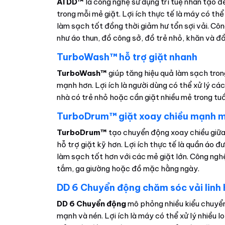
AI DD™
là công nghệ sử dụng trí tuệ nhân tạo để
trong mỗi mẻ giặt. Lợi ích thực tế là máy có t
làm sạch tốt đồng thời giảm hư tổn sợi vải. Côn
như áo thun, đồ công sở, đồ trẻ nhỏ, khăn và đ
TurboWash™ hỗ trợ giặt nhanh
TurboWash™
giúp tăng hiệu quả làm sạch tron
mạnh hơn. Lợi ích là người dùng có thể xử lý c
nhà có trẻ nhỏ hoặc cần giặt nhiều mẻ trong tu
TurboDrum™ giặt xoay chiều mạnh 
TurboDrum™
tạo chuyển động xoay chiều giữa
hỗ trợ giặt kỹ hơn. Lợi ích thực tế là quần áo 
làm sạch tốt hơn với các mẻ giặt lớn. Công ngh
tắm, ga giường hoặc đồ mặc hằng ngày.
DD 6 Chuyển động chăm sóc vải linh
DD 6 Chuyển động
mô phỏng nhiều kiểu chuyển
mạnh và nén. Lợi ích là máy có thể xử lý nhiều l