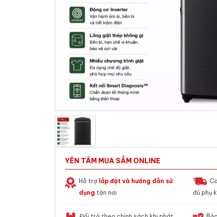
YÊN TÂM MUA SẮM ONLINE
Hỗ trợ
lắp đặt và hướng dẫn sử
Ca
dụng
tận nơi
đủ phụ k
Đổi trả theo chính sách khi phát
Bảo