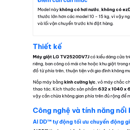
Điểm cần cân nhắc
Model này
không có hơi nước
,
không có ez
thước lớn hơn các model 10 - 15 kg, vì vậy n
và lối vận chuyển trước khi đặt hàng.
Thiết kế
Máy giặt LG TV2520DV7J
có kiểu dáng cửa t
riêng, ban công có mái che hoặc khu giặt trong 
đồ từ phía trên, thuận tiện với gia đình không 
Nắp máy bằng
kính cường lực
, vỏ máy chắc c
thao tác. Kích thước sản phẩm
632 x 1040 x
vậy cần chừa không gian phía trên đủ rộng để 
Công nghệ và tính năng nổi
AI DD™ tự động tối ưu chuyển động g