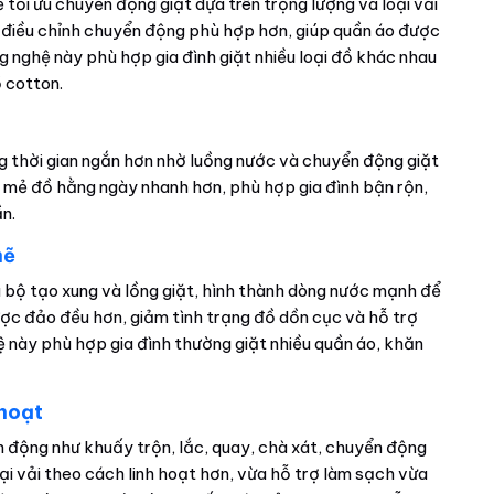
 tối ưu chuyển động giặt dựa trên trọng lượng và loại vải
hể điều chỉnh chuyển động phù hợp hơn, giúp quần áo được
g nghệ này phù hợp gia đình giặt nhiều loại đồ khác nhau
ồ cotton.
g thời gian ngắn hơn nhờ luồng nước và chuyển động giặt
ác mẻ đồ hằng ngày nhanh hơn, phù hợp gia đình bận rộn,
ần.
mẽ
 bộ tạo xung và lồng giặt, hình thành dòng nước mạnh để
được đảo đều hơn, giảm tình trạng đồ dồn cục và hỗ trợ
ệ này phù hợp gia đình thường giặt nhiều quần áo, khăn
 hoạt
 động như khuấy trộn, lắc, quay, chà xát, chuyển động
oại vải theo cách linh hoạt hơn, vừa hỗ trợ làm sạch vừa