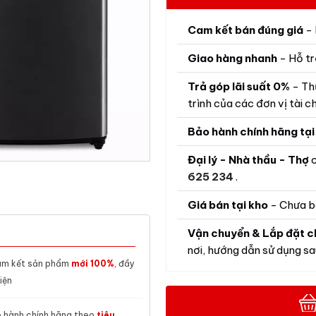
Cam kết bán đúng giá
- 
Giao hàng nhanh
- Hỗ tr
Trả góp lãi suất 0%
- Th
trình của các đơn vị tài ch
Bảo hành chính hãng tại
Đại lý - Nhà thầu - Thợ
c
625 234
.
Giá bán tại kho
- Chưa b
Vận chuyển & Lắp đặt c
nơi, hướng dẫn sử dụng sau
m kết sản phẩm
mới 100%
, đầy
iện
 hành chính hãng theo
tiêu