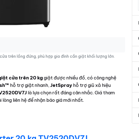
a trên lồng đứng, phù hợp gia đình cần giặt khối lượng lớn.
iặt cửa trên 20 kg
giặt được nhiều đồ, có công nghệ
sh™
hỗ trợ giặt nhanh,
JetSpray
hỗ trợ giũ xả hiệu
V2520DV7J
là lựa chọn rất đáng cân nhắc. Giá tham
ui lòng liên hệ để nhận báo giá mới nhất.
erter 20 kg TV2520DV7J