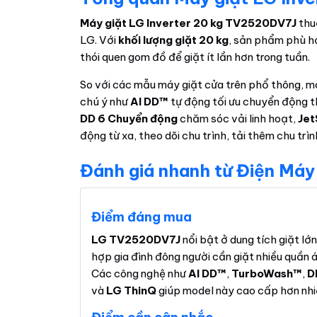
Máy giặt LG Inverter 20 kg TV2520DV7J
thu
LG. Với
khối lượng giặt 20 kg
, sản phẩm phù hợ
thói quen gom đồ để giặt ít lần hơn trong tuần.
So với các mẫu máy giặt cửa trên phổ thông, 
chú ý như
AI DD™
tự động tối ưu chuyển động th
DD 6 Chuyển động
chăm sóc vải linh hoạt,
Jet
động từ xa, theo dõi chu trình, tải thêm chu trìn
Đánh giá nhanh từ Điện Máy
Điểm đáng mua
LG TV2520DV7J
nổi bật ở dung tích giặt lớ
hợp gia đình đông người cần giặt nhiều quần
Các công nghệ như
AI DD™
,
TurboWash™
,
D
và
LG ThinQ
giúp model này cao cấp hơn nhi