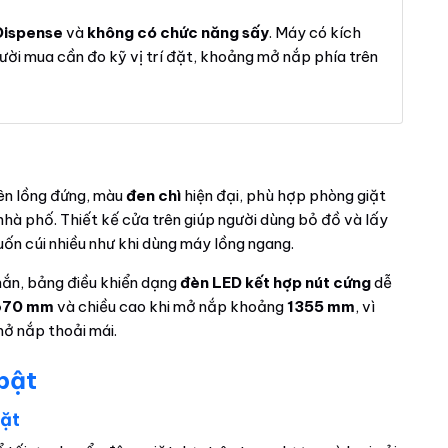
Dispense
và
không có chức năng sấy
. Máy có kích
gười mua cần đo kỹ vị trí đặt, khoảng mở nắp phía trên
rên lồng đứng, màu
đen chì
hiện đại, phù hợp phòng giặt
nhà phố. Thiết kế cửa trên giúp người dùng bỏ đồ và lấy
muốn cúi nhiều như khi dùng máy lồng ngang.
hắn, bảng điều khiển dạng
đèn LED kết hợp nút cứng
dễ
 670 mm
và chiều cao khi mở nắp khoảng
1355 mm
, vì
mở nắp thoải mái.
 bật
iặt