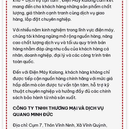
kho – Dịch vụ tận tâm", Điện Máy Kalong cam kết
Kalong
mang đến cho khách hàng những sản phẩm chất
lượng, giá thành cạnh tranh cùng dịch vụ giao
hàng, lắp đặt chuyên nghiệp.
Nhận định nổi bật
Với nhiều năm kinh nghiệm trong lĩnh vực điện máy,
Aqua AQW-DR160UHT PS
là lựa chọn đáng cân
chúng tôi không ngừng mở rộng nguồn hàng, nâng
nhắc nếu bạn muốn một chiếc máy giặt cửa trên
cao chất lượng dịch vụ và tối ưu quy trình bán
dung tích lớn, nhiều công nghệ, vận hành êm hơn nhờ
hàng nhằm đáp ứng nhu cầu của khách hàng cá
nhân, doanh nghiệp, đại lý và các công trình trên
DD Inverter truyền động trực tiếp
và tiện hơn nhờ
toàn quốc.
Smart Dosing
. Đây là model phù hợp với gia đình
đông người nhưng không muốn dùng máy lồng ngang
Đến với Điện Máy Kalong, khách hàng không chỉ
vì cần thao tác cửa trên quen thuộc, dễ bỏ đồ và lấy
được tiếp cận nguồn hàng chính hãng với mức giá
đồ.
hấp dẫn mà còn được tư vấn tận tâm, hỗ trợ kỹ
thuật chuyên nghiệp và hưởng đầy đủ các chính
Giá tham khảo tại Điện Máy Kalong:
10.850.000 đ.
sách bảo hành từ nhà sản xuất.
Giá có thể thay đổi theo thời điểm, chương trình
CÔNG TY TNHH THƯƠNG MẠI VÀ DỊCH VỤ
khuyến mãi và khu vực giao hàng.
QUANG MINH ĐỨC
Xem sản phẩm tại Điện Máy Kalong
Địa chỉ: Cụm 7, Thôn Vĩnh Ninh, Xã Vĩnh Quỳnh,