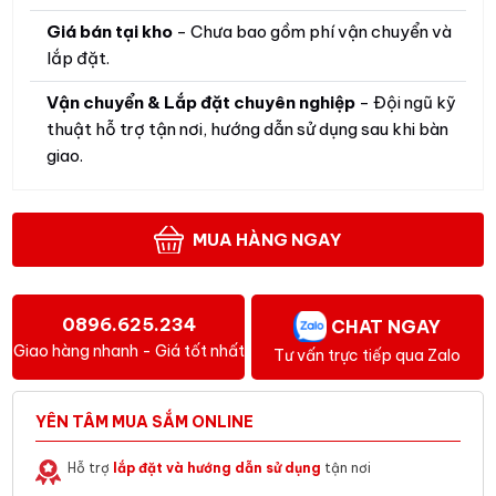
Giá bán tại kho
- Chưa bao gồm phí vận chuyển và
lắp đặt.
Vận chuyển & Lắp đặt chuyên nghiệp
- Đội ngũ kỹ
thuật hỗ trợ tận nơi, hướng dẫn sử dụng sau khi bàn
giao.
MUA HÀNG NGAY
0896.625.234
CHAT NGAY
Giao hàng nhanh - Giá tốt nhất
Tư vấn trực tiếp qua Zalo
YÊN TÂM MUA SẮM ONLINE
Hỗ trợ
lắp đặt và hướng dẫn sử dụng
tận nơi