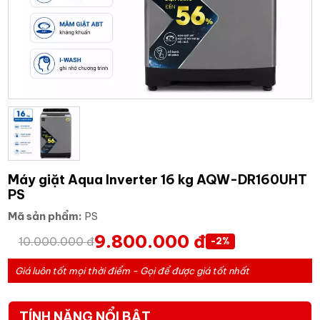
Máy giặt Aqua Inverter 16 kg AQW-DR160UHT
PS
Mã sản phẩm:
PS
9.800.000 đ
10.000.000 đ
-2%
Giá luôn tốt mọi thời điểm - Gọi để được giá tốt nhất
TÍNH NĂNG NỔI BẬT