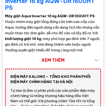
Inverter 16 kg AQW-DR160UHT
PS
Máy giặt Aqua Inverter 16 kg AQW-DR160UHT PS
thuộc nhóm máy giặt lồng đứng cửa trên cao cấp của
Aqua, hướng đến người dùng cần dung tích lớn nhưng vẫn
muốn thao tác đơn giản, dễ cho đồ vào và lấy đồ ra. Với
khối lượng giặt 16 kg
, máy phù hợp gia đình trên 7 người,
gia đình có trẻ nhỏ, nhà đông thành viên hoặc người
thường xuyên giặt nhiều đồ trong cùng một mẻ.
Sản phẩm nổi bật hơn nhiều mẫu máy giặt cửa trên phổ
XEM THÊM
thông nhờ được trang bị
Smart Dosing
, cho phép máy tự
động phân bổ lượng nước giặt và nước xả phù hợp, giúp
giảm thao tác đong đếm thủ công. Ngoài ra, các công
ĐIỆN MÁY KALONG – TỔNG KHO PHÂN PHỐI
ĐIỆN MÁY CHÍNH HÃNG TẠI HÀ NỘI
nghệ như
DD Inverter
,
mâm giặt ABT
,
lồng giặt Pillow
,
I-Wash
và
vắt cực khô
giúp máy đáp ứng tốt nhu cầu
Tự hào là đơn vị phân phối các sản phẩm điện máy
giặt giũ hằng ngày của gia đình bận rộn.
chính hãng từ những thương hiệu hàng đầu Việt
Nam và thế giới. Với phương châm "Giá tốt từ tổng
Đánh giá nhanh từ Điện Máy