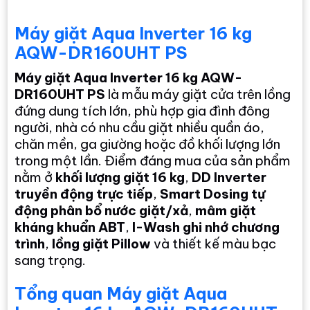
Máy giặt Aqua Inverter 16 kg
AQW-DR160UHT PS
Máy giặt Aqua Inverter 16 kg AQW-
DR160UHT PS
là mẫu máy giặt cửa trên lồng
đứng dung tích lớn, phù hợp gia đình đông
người, nhà có nhu cầu giặt nhiều quần áo,
chăn mền, ga giường hoặc đồ khối lượng lớn
trong một lần. Điểm đáng mua của sản phẩm
nằm ở
khối lượng giặt 16 kg
,
DD Inverter
truyền động trực tiếp
,
Smart Dosing tự
động phân bổ nước giặt/xả
,
mâm giặt
kháng khuẩn ABT
,
I-Wash ghi nhớ chương
trình
,
lồng giặt Pillow
và thiết kế màu bạc
sang trọng.
Tổng quan Máy giặt Aqua