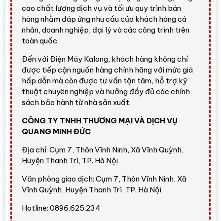
Máy sấy bơm nhiệt LG 9 Kg DVHP09W
là lựa chọn
cao chất lượng dịch vụ và tối ưu quy trình bán
đáng cân nhắc nếu bạn muốn một mẫu máy sấy 9 kg
hàng nhằm đáp ứng nhu cầu của khách hàng cá
có thiết kế trắng trang nhã, tiết kiệm điện, có kết nối
nhân, doanh nghiệp, đại lý và các công trình trên
toàn quốc.
thông minh và chú trọng chăm sóc quần áo. Máy phù
hợp với người thường xuyên sấy áo sơ mi, khăn, đồ
Đến với Điện Máy Kalong, khách hàng không chỉ
trẻ em, đồ cotton, đồ mỏng hoặc quần áo khó khô
được tiếp cận nguồn hàng chính hãng với mức giá
vào thời tiết nồm ẩm.
hấp dẫn mà còn được tư vấn tận tâm, hỗ trợ kỹ
thuật chuyên nghiệp và hưởng đầy đủ các chính
Điện Máy Kalong đánh giá
LG DVHP09W
phù hợp
sách bảo hành từ nhà sản xuất.
với khách hàng đang dùng hệ sinh thái LG, muốn điều
khiển máy qua điện thoại và ưu tiên các tính năng
CÔNG TY TNHH THƯƠNG MẠI VÀ DỊCH VỤ
QUANG MINH ĐỨC
thực dụng như
Allergy Care
,
Auto Cleaning
Condenser
,
LoadSense
,
Sensor Dry
,
chống nhăn
Địa chỉ: Cụm 7, Thôn Vĩnh Ninh, Xã Vĩnh Quỳnh,
và
khóa trẻ em
.
Huyện Thanh Trì, TP. Hà Nội
Văn phòng giao dịch: Cụm 7, Thôn Vĩnh Ninh, Xã
Vĩnh Quỳnh, Huyện Thanh Trì, TP. Hà Nội
Thiết kế
Hotline: 0896.625.234
LG DVHP09W
có kiểu dáng cửa trước, màu thân trắng,