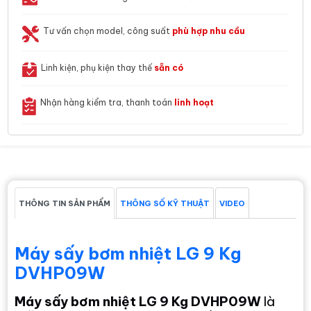
Tư vấn chọn model, công suất
phù hợp nhu cầu
Linh kiện, phụ kiện thay thế
sẵn có
Nhận hàng kiểm tra, thanh toán
linh hoạt
THÔNG TIN SẢN PHẨM
THÔNG SỐ KỸ THUẬT
VIDEO
Máy sấy bơm nhiệt LG 9 Kg
DVHP09W
Máy sấy bơm nhiệt LG 9 Kg DVHP09W
là