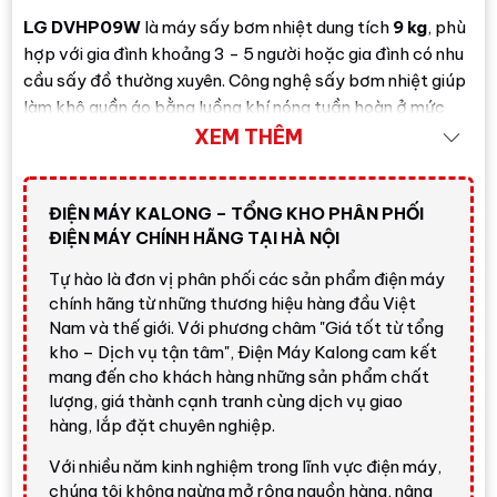
LG DVHP09W
là máy sấy bơm nhiệt dung tích
9 kg
, phù
hợp với gia đình khoảng 3 - 5 người hoặc gia đình có nhu
cầu sấy đồ thường xuyên. Công nghệ sấy bơm nhiệt giúp
làm khô quần áo bằng luồng khí nóng tuần hoàn ở mức
nhiệt phù hợp, từ đó hỗ trợ tiết kiệm điện và chăm sóc
XEM THÊM
sợi vải tốt hơn so với kiểu sấy nhiệt độ cao truyền thống.
Model này có kích thước
600 x 850 x 690 mm
, trọng
ĐIỆN MÁY KALONG – TỔNG KHO PHÂN PHỐI
lượng
57 kg
, màu trắng dễ phối với không gian giặt sấy
ĐIỆN MÁY CHÍNH HÃNG TẠI HÀ NỘI
hiện đại. Máy có kết nối
ThinQ Wi-Fi
, hỗ trợ khởi động
Tự hào là đơn vị phân phối các sản phẩm điện máy
từ xa, theo dõi chu trình và ghép nối thông minh với máy
chính hãng từ những thương hiệu hàng đầu Việt
giặt LG tương thích.
Nam và thế giới. Với phương châm "Giá tốt từ tổng
kho – Dịch vụ tận tâm", Điện Máy Kalong cam kết
Đánh giá nhanh từ Điện Máy
mang đến cho khách hàng những sản phẩm chất
Kalong
lượng, giá thành cạnh tranh cùng dịch vụ giao
hàng, lắp đặt chuyên nghiệp.
Với nhiều năm kinh nghiệm trong lĩnh vực điện máy,
Có nên mua LG DVHP09W không?
chúng tôi không ngừng mở rộng nguồn hàng, nâng