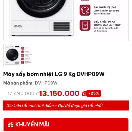
Máy sấy bơm nhiệt LG 9 Kg DVHP09W
Mã sản phẩm:
DVHP09W
13.150.000 đ
17.490.000 đ
-25%
Giá luôn tốt mọi thời điểm - Gọi để được giá tốt nhất
KHUYẾN MÃI