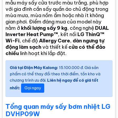
mẫu máy sấy cửa trước màu trắng, phù hợp
với gia đình cần sấy quần áo chủ động trong
mùa mưa, mùa nồm ẩm hoặc nhà ít không
gian phơi. Điểm đáng mua của model này
nằm ở
khối lượng sấy 9 kg
, công nghệ
DUAL
Inverter Heat Pump™
, kết nối
LG ThinQ™
Wi-Fi
, chế độ
Allergy Care
,
dàn ngưng tự
động làm sạch
và thiết kế
cửa có thể đảo
chiều
linh hoạt khi lắp đặt.
Giá tại Điện Máy Kalong:
15.100.000 đ. Giá sản
phẩm có thể thay đổi theo thời điểm, tồn kho và
chương trình ưu đãi.
Liên hệ ngay để có giá tốt
nhất:
Gọi ngay
Tổng quan máy sấy bơm nhiệt LG
DVHP09W