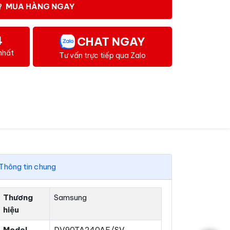
MUA HÀNG NGAY
4
CHAT NGAY
nhất
Tư vấn trực tiếp qua Zalo
Thông tin chung
Thương
Samsung
hiệu
Model
DV90TA240AE/SV