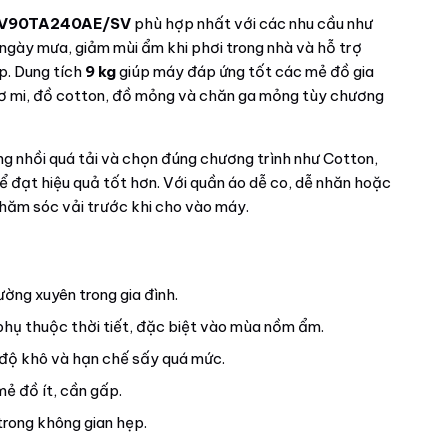
DV90TA240AE/SV
phù hợp nhất với các nhu cầu như
 ngày mưa, giảm mùi ẩm khi phơi trong nhà và hỗ trợ
p. Dung tích
9 kg
giúp máy đáp ứng tốt các mẻ đồ gia
sơ mi, đồ cotton, đồ mỏng và chăn ga mỏng tùy chương
ng nhồi quá tải và chọn đúng chương trình như Cotton,
ể đạt hiệu quả tốt hơn. Với quần áo dễ co, dễ nhăn hoặc
chăm sóc vải trước khi cho vào máy.
ờng xuyên trong gia đình.
hụ thuộc thời tiết, đặc biệt vào mùa nồm ẩm.
 độ khô và hạn chế sấy quá mức.
ẻ đồ ít, cần gấp.
trong không gian hẹp.