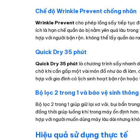
Chế độ Wrinkle Prevent chống nhăn
Wrinkle Prevent
cho phép lồng sấy tiếp tục đả
ích là hạn chế quần áo bị nằm yên quá lâu trong
hợp với người bận rộn, không thể lấy quần áo r
Quick Dry 35 phút
Quick Dry 35 phút
là chương trình sấy nhanh dà
chờ khi cần gấp một vài món đồ như áo đi làm,
hợp với gia đình có lịch sinh hoạt bận rộn hoặc
Bộ lọc 2 trong 1 và báo vệ sinh thông
Bộ lọc 2 trong 1 giúp giữ lại xơ vải, bụi bẩn tron
đồng thời giúp luồng khí trong máy ổn định hơn.
hợp với người muốn dùng máy lâu dài nhưng khôn
Hiệu quả sử dụng thực tế