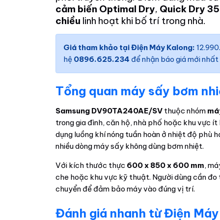
cảm biến Optimal Dry
,
Quick Dry 35
chiều
linh hoạt khi bố trí trong nhà.
Giá tham khảo tại Điện Máy Kalong:
12.990.
hệ
0896.625.234
để nhận báo giá mới nhất
Tổng quan máy sấy bơm n
Samsung DV90TA240AE/SV
thuộc nhóm
máy
trong gia đình, căn hộ, nhà phố hoặc khu vực 
dụng luồng khí nóng tuần hoàn ở nhiệt độ phù hợ
nhiều dòng máy sấy không dùng bơm nhiệt.
Với kích thước thực
600 x 850 x 600 mm
, má
che hoặc khu vực kỹ thuật. Người dùng cần đo tr
chuyển để đảm bảo máy vào đúng vị trí.
Đánh giá nhanh từ Điện Máy