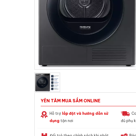
YÊN TÂM MUA SẮM ONLINE
Hỗ trợ
lắp đặt và hướng dẫn sử
Ca
dụng
tận nơi
đủ phụ k
Đổi trả theo chính sách khi phát
Bảo