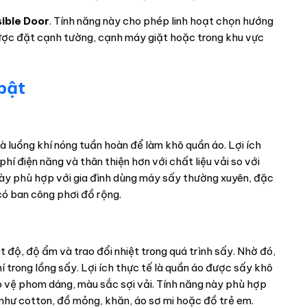
sible Door
. Tính năng này cho phép linh hoạt chọn hướng
ược đặt cạnh tường, cạnh máy giặt hoặc trong khu vực
 bật
 luồng khí nóng tuần hoàn để làm khô quần áo. Lợi ích
hí điện năng và thân thiện hơn với chất liệu vải so với
này phù hợp với gia đình dùng máy sấy thường xuyên, đặc
ó ban công phơi đồ rộng.
t độ, độ ẩm và trao đổi nhiệt trong quá trình sấy. Nhờ đó,
hí trong lồng sấy. Lợi ích thực tế là quần áo được sấy khô
 vệ phom dáng, màu sắc sợi vải. Tính năng này phù hợp
 như cotton, đồ mỏng, khăn, áo sơ mi hoặc đồ trẻ em.