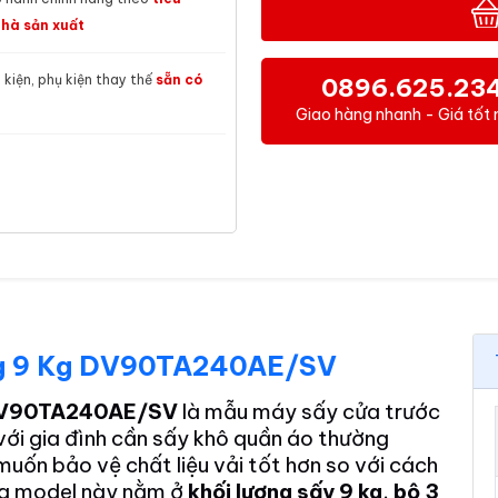
hà sản xuất
h kiện, phụ kiện thay thế
sẵn có
0896.625.23
Giao hàng nhanh - Giá tốt 
ng 9 Kg DV90TA240AE/SV
 DV90TA240AE/SV
là mẫu máy sấy cửa trước
với gia đình cần sấy khô quần áo thường
muốn bảo vệ chất liệu vải tốt hơn so với cách
ủa model này nằm ở
khối lượng sấy 9 kg
,
bộ 3