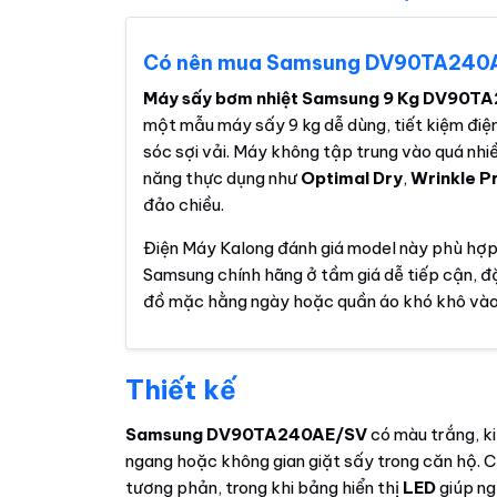
Có nên mua Samsung DV90TA240
Máy sấy bơm nhiệt Samsung 9 Kg DV90T
một mẫu máy sấy 9 kg dễ dùng, tiết kiệm điện
sóc sợi vải. Máy không tập trung vào quá nhiề
năng thực dụng như
Optimal Dry
,
Wrinkle P
đảo chiều.
Điện Máy Kalong đánh giá model này phù hợ
Samsung chính hãng ở tầm giá dễ tiếp cận, đặc
đồ mặc hằng ngày hoặc quần áo khó khô và
Thiết kế
Samsung DV90TA240AE/SV
có màu trắng, ki
ngang hoặc không gian giặt sấy trong căn hộ.
tương phản, trong khi bảng hiển thị
LED
giúp ng