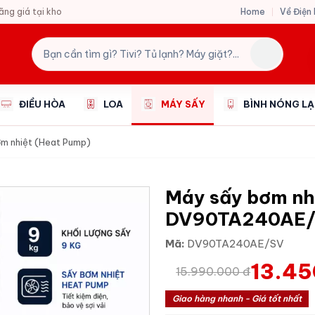
Home
Về Điện
hãng giá tại kho
ĐIỀU HÒA
LOA
MÁY SẤY
BÌNH NÓNG L
m nhiệt (Heat Pump)
Máy sấy bơm nh
DV90TA240AE
Mã:
DV90TA240AE/SV
13.45
15.990.000 đ
Giao hàng nhanh - Giá tốt nhất