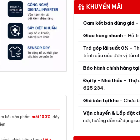
KHUYẾN MÃI
Cam kết bán đúng giá
- 
Giao hàng nhanh
- Hỗ tr
Trả góp lãi suất 0%
- Th
trình của các đơn vị tài ch
Bảo hành chính hãng tại
Đại lý - Nhà thầu - Thợ
c
625 234
.
Giá bán tại kho
- Chưa b
Vận chuyển & Lắp đặt c
m kết sản phẩm
mới 100%
, đầy
nơi, hướng dẫn sử dụng sau
iện
 hành chính hãng theo
tiêu