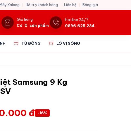
 Máy Kalong
Hỗ trợ khách hàng
Liên hệ
Bảng giá
Giỏ hàng
Hotline 24/7
0
Có
sản phẩm
0896.625.234
ẠNH
TỦ ĐÔNG
LÒ VI SÓNG
iệt Samsung 9 Kg
/SV
0.000 đ
-16%