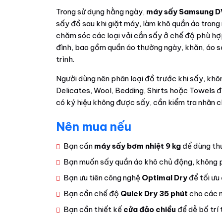
Trong sử dụng hằng ngày,
máy sấy Samsung 
sấy đồ sau khi giặt máy, làm khô quần áo trong
chăm sóc các loại vải cần sấy ở chế độ phù hợ
đình, bao gồm quần áo thường ngày, khăn, áo 
trình.
Người dùng nên phân loại đồ trước khi sấy, khô
Delicates, Wool, Bedding, Shirts hoặc Towels đ
có ký hiệu không được sấy, cần kiểm tra nhãn 
Nên mua nếu
Bạn cần
máy sấy bơm nhiệt 9 kg
để dùng thư
Bạn muốn sấy quần áo khô chủ động, không p
Bạn ưu tiên công nghệ
Optimal Dry
để tối ưu
Bạn cần chế độ
Quick Dry 35 phút
cho các m
Bạn cần thiết kế
cửa đảo chiều
để dễ bố trí 