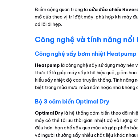
Điểm cộng quan trọng là
cửa đảo chiều Rever
mở cửa theo vị trí đặt máy, phù hợp khi máy đ
có lối đi hẹp.
Công nghệ và tính năng nổi
Công nghệ sấy bơm nhiệt Heatpump
Heatpump
là công nghệ sấy sử dụng máy nén và
thực tế là giúp máy sấy khô hiệu quả, giảm hao p
kiểu sấy nhiệt độ cao truyền thống. Tính năng 
biệt trong mùa mưa, mùa nồm hoặc nhà không c
Bộ 3 cảm biến Optimal Dry
Optimal Dry
là hệ thống cảm biến theo dõi nhiệ
máy có thể tối ưu thời gian, nhiệt độ và lượng k
đều hơn, hạn chế sấy quá mức và góp phần bảo
với người thường sấy nhiều chất liệu khác nhau