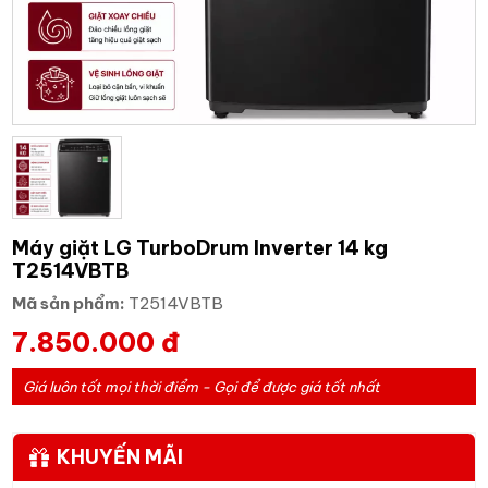
Máy giặt LG TurboDrum Inverter 14 kg
T2514VBTB
Mã sản phẩm:
T2514VBTB
7.850.000 đ
Giá luôn tốt mọi thời điểm - Gọi để được giá tốt nhất
KHUYẾN MÃI