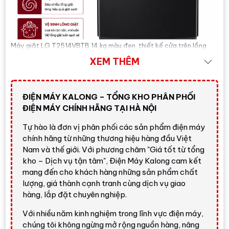
Máy giặt LG T2514VBTB 14 kg màu đen, thiết kế cửa trên lồng
đứng, phù hợp gia đình đông người.
XEM THÊM
Trả lời nhanh:
nếu bạn cần một chiếc
máy giặt
ĐIỆN MÁY KALONG – TỔNG KHO PHÂN PHỐI
cửa trên 14 kg
có giá dễ tiếp cận, dung tích lớn, dễ
ĐIỆN MÁY CHÍNH HÃNG TẠI HÀ NỘI
sử dụng, có
Smart Inverter
tiết kiệm điện và
Tự hào là đơn vị phân phối các sản phẩm điện máy
TurboDrum
hỗ trợ giặt sạch,
LG T2514VBTB
là
chính hãng từ những thương hiệu hàng đầu Việt
lựa chọn đáng cân nhắc. Giá tham khảo tại Điện
Nam và thế giới. Với phương châm "Giá tốt từ tổng
Máy Kalong:
6.550.000 đ
; vui lòng liên hệ để nhận
kho – Dịch vụ tận tâm", Điện Máy Kalong cam kết
báo giá mới nhất.
mang đến cho khách hàng những sản phẩm chất
lượng, giá thành cạnh tranh cùng dịch vụ giao
Gọi ngay
hàng, lắp đặt chuyên nghiệp.
Với nhiều năm kinh nghiệm trong lĩnh vực điện máy,
chúng tôi không ngừng mở rộng nguồn hàng, nâng