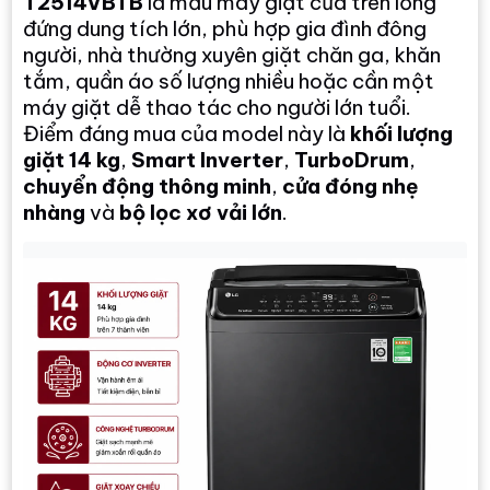
T2514VBTB
là mẫu máy giặt cửa trên lồng
đứng dung tích lớn, phù hợp gia đình đông
người, nhà thường xuyên giặt chăn ga, khăn
tắm, quần áo số lượng nhiều hoặc cần một
máy giặt dễ thao tác cho người lớn tuổi.
Điểm đáng mua của model này là
khối lượng
giặt 14 kg
,
Smart Inverter
,
TurboDrum
,
chuyển động thông minh
,
cửa đóng nhẹ
nhàng
và
bộ lọc xơ vải lớn
.