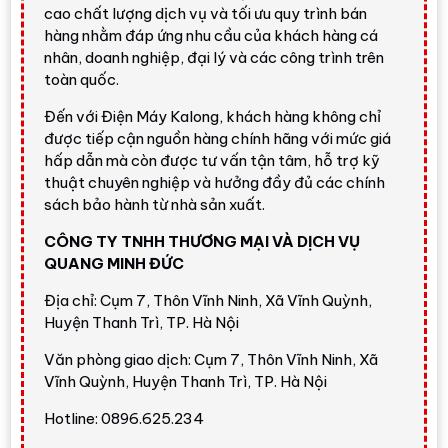
Tổng quan Máy giặt LG
cao chất lượng dịch vụ và tối ưu quy trình bán
TurboDrum Inverter 14 kg
hàng nhằm đáp ứng nhu cầu của khách hàng cá
T2514VBTB
nhân, doanh nghiệp, đại lý và các công trình trên
toàn quốc.
Máy giặt LG TurboDrum Inverter 14 kg T2514VBTB
Đến với Điện Máy Kalong, khách hàng không chỉ
thuộc nhóm máy giặt lồng đứng dung tích lớn của LG,
được tiếp cận nguồn hàng chính hãng với mức giá
thích hợp với gia đình trên 7 người hoặc gia đình ít người
hấp dẫn mà còn được tư vấn tận tâm, hỗ trợ kỹ
hơn nhưng có thói quen gom nhiều đồ để giặt trong một
thuật chuyên nghiệp và hưởng đầy đủ các chính
lần. Với thiết kế cửa trên, máy thuận tiện cho người không
sách bảo hành từ nhà sản xuất.
muốn cúi nhiều khi bỏ đồ và lấy đồ như máy lồng ngang.
CÔNG TY TNHH THƯƠNG MẠI VÀ DỊCH VỤ
Model
T2514VBTB
tập trung vào các nhu cầu thực tế:
QUANG MINH ĐỨC
giặt nhiều đồ, thao tác đơn giản, hạn chế xoắn rối, vận
hành tiết kiệm hơn nhờ
Smart Inverter
và hỗ trợ làm
Địa chỉ: Cụm 7, Thôn Vĩnh Ninh, Xã Vĩnh Quỳnh,
Huyện Thanh Trì, TP. Hà Nội
sạch tốt hơn bằng
TurboDrum
. Đây là lựa chọn phù hợp
cho nhà phố, căn hộ có ban công giặt, khu giặt riêng
Văn phòng giao dịch: Cụm 7, Thôn Vĩnh Ninh, Xã
hoặc gia đình cần một máy giặt chính dùng hằng ngày.
Vĩnh Quỳnh, Huyện Thanh Trì, TP. Hà Nội
Đánh giá nhanh từ Điện Máy
Hotline: 0896.625.234