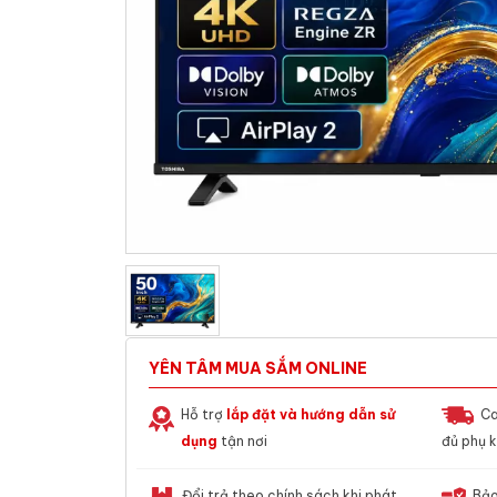
YÊN TÂM MUA SẮM ONLINE
Hỗ trợ
lắp đặt và hướng dẫn sử
Ca
dụng
tận nơi
đủ phụ k
Đổi trả theo chính sách khi phát
Bảo