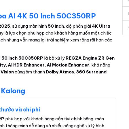
iba AI 4K 50 Inch 50C350RP
2025
, sử dụng màn hình
50 inch
, độ phân giải
4K Ultra
ây là lựa chọn phù hợp cho khách hàng muốn một chiếc
inch nhưng vẫn mang lại trải nghiệm xem rộng rãi hơn các
4K 50 Inch 50C350RP
là bộ xử lý
REGZA Engine ZR Gen
ity
,
AI HDR Enhancer
,
AI Motion Enhancer
, khả năng
 Vision
cùng âm thanh
Dolby Atmos
,
360 Surround
 Kalong
thước và chi phí
RP
phù hợp với khách hàng cần tivi chính hãng, màn
ành thông minh dễ dùng và nhiều công nghệ xử lý hình