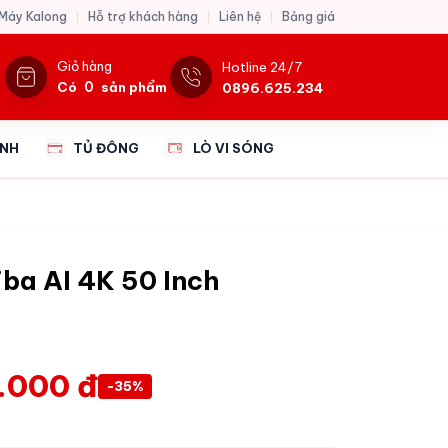
 Máy Kalong
Hỗ trợ khách hàng
Liên hệ
Bảng giá
Giỏ hàng
Hotline 24/7
0
Có
sản phẩm
0896.625.234
ẠNH
TỦ ĐÔNG
LÒ VI SÓNG
iba AI 4K 50 Inch
.000 đ
-35%