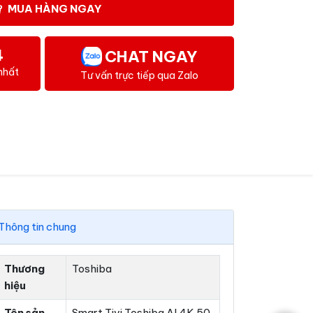
MUA HÀNG NGAY
4
CHAT NGAY
nhất
Tư vấn trực tiếp qua Zalo
Thông tin chung
Thương
Toshiba
hiệu
Tên sản
Smart Tivi Toshiba AI 4K 50