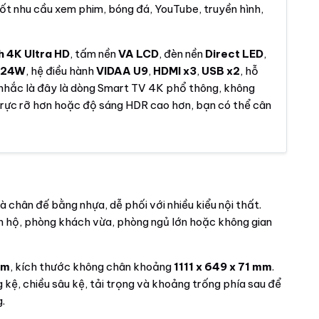
ốt nhu cầu xem phim, bóng đá, YouTube, truyền hình,
h 4K Ultra HD
, tấm nền
VA LCD
, đèn nền
Direct LED
,
h
24W
, hệ điều hành
VIDAA U9
,
HDMI x3
,
USB x2
, hỗ
 nhắc là đây là dòng Smart TV 4K phổ thông, không
 rực rỡ hơn hoặc độ sáng HDR cao hơn, bạn có thể cân
và chân đế bằng nhựa, dễ phối với nhiều kiểu nội thất.
ăn hộ, phòng khách vừa, phòng ngủ lớn hoặc không gian
mm
, kích thước không chân khoảng
1111 x 649 x 71 mm
.
 kệ, chiều sâu kệ, tải trọng và khoảng trống phía sau để
.