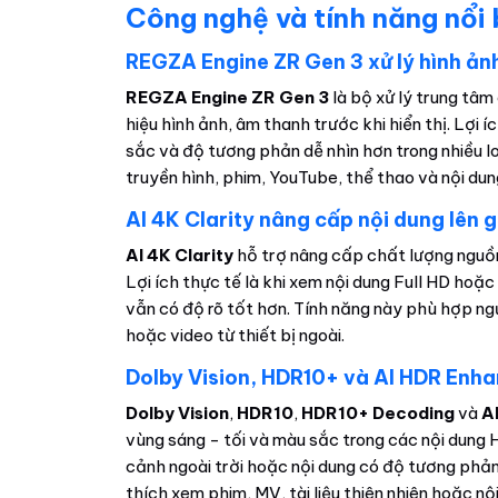
Công nghệ và tính năng nổi
REGZA Engine ZR Gen 3 xử lý hình ản
REGZA Engine ZR Gen 3
là bộ xử lý trung tâm
hiệu hình ảnh, âm thanh trước khi hiển thị. Lợi í
sắc và độ tương phản dễ nhìn hơn trong nhiều l
truyền hình, phim, YouTube, thể thao và nội du
AI 4K Clarity nâng cấp nội dung lên
AI 4K Clarity
hỗ trợ nâng cấp chất lượng nguồn
Lợi ích thực tế là khi xem nội dung Full HD hoặ
vẫn có độ rõ tốt hơn. Tính năng này phù hợp ng
hoặc video từ thiết bị ngoài.
Dolby Vision, HDR10+ và AI HDR Enh
Dolby Vision
,
HDR10
,
HDR10+ Decoding
và
A
vùng sáng - tối và màu sắc trong các nội dung 
cảnh ngoài trời hoặc nội dung có độ tương phản
thích xem phim, MV, tài liệu thiên nhiên hoặc n