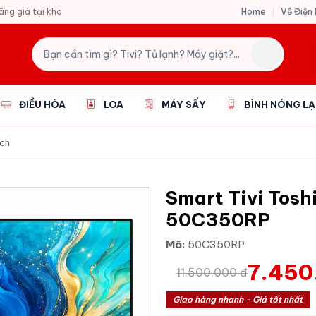
Home
Về Điện
hãng giá tại kho
ĐIỀU HÒA
LOA
MÁY SẤY
BÌNH NÓNG L
nch
Smart Tivi Tosh
50C350RP
Mã:
50C350RP
7.450
11.500.000 đ
Giao hàng nhanh - Giá tốt nhất