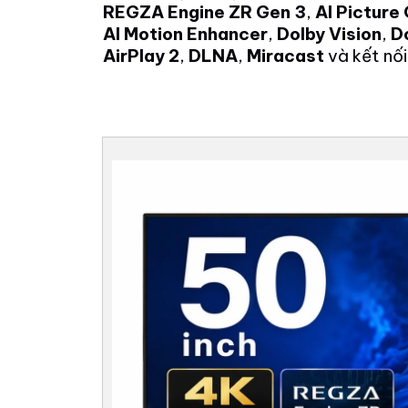
REGZA Engine ZR Gen 3
,
AI Picture
AI Motion Enhancer
,
Dolby Vision
,
D
AirPlay 2
,
DLNA
,
Miracast
và kết nối