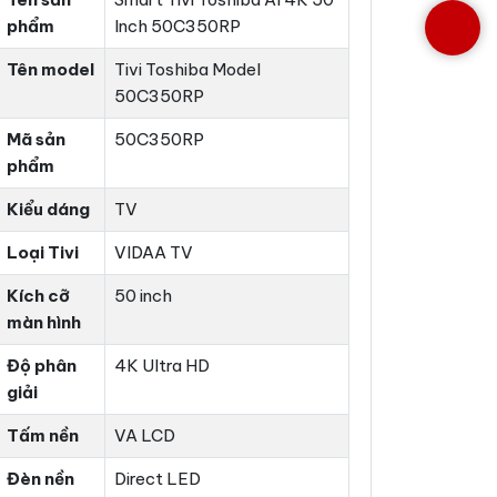
phẩm
Inch 50C350RP
Tên model
Tivi Toshiba Model
50C350RP
Mã sản
50C350RP
phẩm
Kiểu dáng
TV
Loại Tivi
VIDAA TV
Kích cỡ
50 inch
màn hình
Độ phân
4K Ultra HD
giải
Tấm nền
VA LCD
Đèn nền
Direct LED