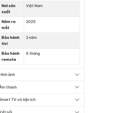
Nơi sản
Việt Nam
xuất
Năm ra
2025
mắt
Bảo hành
2 năm
tivi
Bảo hành
6 tháng
remote
Hình ảnh
Âm thanh
Smart TV và tiện ích
Kết nối