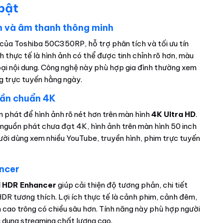
 bật
h và âm thanh thông minh
 của Toshiba 50C350RP, hỗ trợ phân tích và tối ưu tín
ch thực tế là hình ảnh có thể được tinh chỉnh rõ hơn, màu
oại nội dung. Công nghệ này phù hợp gia đình thường xem
ng trực tuyến hằng ngày.
 gần chuẩn 4K
 phát để hình ảnh rõ nét hơn trên màn hình
4K Ultra HD
.
c nguồn phát chưa đạt 4K, hình ảnh trên màn hình 50 inch
ười dùng xem nhiều YouTube, truyền hình, phim trực tuyến
ancer
I HDR Enhancer
giúp cải thiện độ tương phản, chi tiết
HDR tương thích. Lợi ích thực tế là cảnh phim, cảnh đêm,
 cao trông có chiều sâu hơn. Tính năng này phù hợp người
ội dung streaming chất lượng cao.