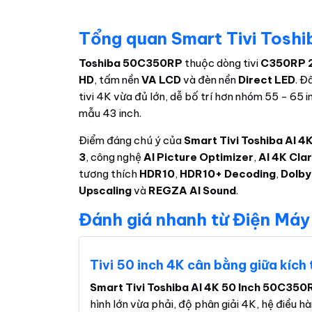
Tổng quan Smart Tivi Tosh
Toshiba 50C350RP
thuộc dòng tivi
C350RP 
HD
, tấm nền
VA LCD
và đèn nền
Direct LED
. Đ
tivi 4K vừa đủ lớn, dễ bố trí hơn nhóm 55 - 65 
mẫu 43 inch.
Điểm đáng chú ý của
Smart Tivi Toshiba AI 
3
, công nghệ
AI Picture Optimizer
,
AI 4K Clar
tương thích
HDR10
,
HDR10+ Decoding
,
Dolby
Upscaling
và
REGZA AI Sound
.
Đánh giá nhanh từ Điện Máy
Tivi 50 inch 4K cân bằng giữa kích 
Smart Tivi Toshiba AI 4K 50 Inch 50C350
hình lớn vừa phải, độ phân giải 4K, hệ điều h