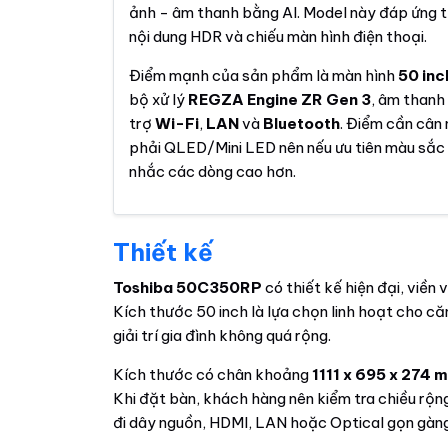
ảnh - âm thanh bằng AI. Model này đáp ứng t
nội dung HDR và chiếu màn hình điện thoại.
Điểm mạnh của sản phẩm là màn hình
50 inc
bộ xử lý
REGZA Engine ZR Gen 3
, âm than
trợ
Wi-Fi
,
LAN
và
Bluetooth
. Điểm cần cân
phải QLED/Mini LED nên nếu ưu tiên màu sắc
nhắc các dòng cao hơn.
Thiết kế
Toshiba 50C350RP
có thiết kế hiện đại, viền 
Kích thước 50 inch là lựa chọn linh hoạt cho c
giải trí gia đình không quá rộng.
Kích thước có chân khoảng
1111 x 695 x 274 
Khi đặt bàn, khách hàng nên kiểm tra chiều rộng
đi dây nguồn, HDMI, LAN hoặc Optical gọn gàng