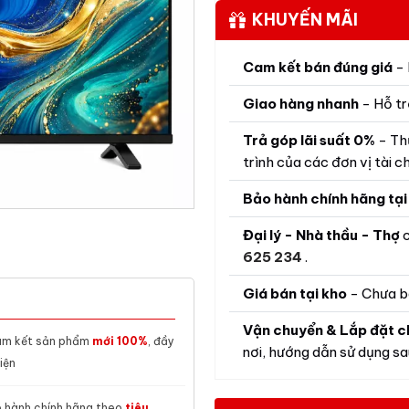
KHUYẾN MÃI
Cam kết bán đúng giá
- 
Giao hàng nhanh
- Hỗ tr
Trả góp lãi suất 0%
- Th
trình của các đơn vị tài ch
Bảo hành chính hãng tại
Đại lý - Nhà thầu - Thợ
c
625 234
.
Giá bán tại kho
- Chưa b
Vận chuyển & Lắp đặt c
m kết sản phẩm
mới 100%
, đầy
nơi, hướng dẫn sử dụng sau
iện
 hành chính hãng theo
tiêu