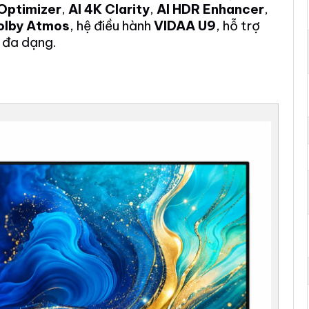
 Optimizer
,
AI 4K Clarity
,
AI HDR Enhancer
,
olby Atmos
, hệ điều hành
VIDAA U9
, hỗ trợ
 đa dạng.