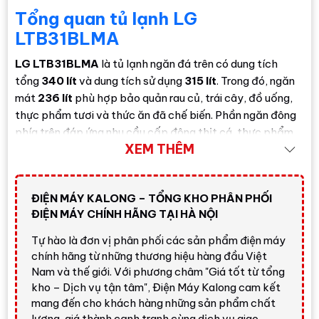
Tổng quan tủ lạnh LG
LTB31BLMA
LG LTB31BLMA
là tủ lạnh ngăn đá trên có dung tích
tổng
340 lít
và dung tích sử dụng
315 lít
. Trong đó, ngăn
mát
236 lít
phù hợp bảo quản rau củ, trái cây, đồ uống,
thực phẩm tươi và thức ăn đã chế biến. Phần ngăn đông
phía trên đáp ứng nhu cầu cấp đông thịt cá, thực phẩm
XEM THÊM
đông lạnh và làm đá hằng ngày.
Với kích thước
600 x 1640 x 710 mm
, thiết kế màu
đen
lì
và tay cầm túi ngang, sản phẩm phù hợp nhiều không
ĐIỆN MÁY KALONG – TỔNG KHO PHÂN PHỐI
gian bếp gia đình, căn hộ hoặc nhà phố. Đây là lựa chọn
ĐIỆN MÁY CHÍNH HÃNG TẠI HÀ NỘI
đáng cân nhắc nếu bạn cần một chiếc
tủ lạnh LG
Tự hào là đơn vị phân phối các sản phẩm điện máy
Inverter 315 lít
có công nghệ làm lạnh tốt, nhãn năng
chính hãng từ những thương hiệu hàng đầu Việt
lượng
5 sao
và điện năng tiêu thụ công bố
380
Nam và thế giới. Với phương châm "Giá tốt từ tổng
kWh/năm
.
kho – Dịch vụ tận tâm", Điện Máy Kalong cam kết
mang đến cho khách hàng những sản phẩm chất
Đánh giá nhanh từ Điện Máy
lượng, giá thành cạnh tranh cùng dịch vụ giao