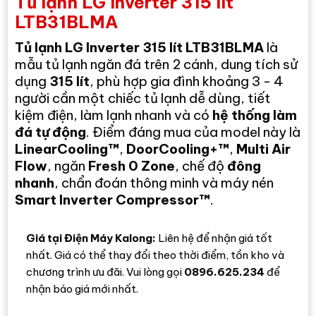
Tủ lạnh LG Inverter 315 lít
LTB31BLMA
Tủ lạnh LG Inverter 315 lít LTB31BLMA
là
mẫu tủ lạnh ngăn đá trên 2 cánh, dung tích sử
dụng
315 lít
, phù hợp gia đình khoảng 3 - 4
người cần một chiếc tủ lạnh dễ dùng, tiết
kiệm điện, làm lạnh nhanh và có
hệ thống làm
đá tự động
. Điểm đáng mua của model này là
LinearCooling™
,
DoorCooling+™
,
Multi Air
Flow
, ngăn
Fresh 0 Zone
, chế độ
đông
nhanh
, chẩn đoán thông minh và máy nén
Smart Inverter Compressor™
.
Giá tại Điện Máy Kalong:
Liên hệ để nhận giá tốt
nhất. Giá có thể thay đổi theo thời điểm, tồn kho và
chương trình ưu đãi. Vui lòng gọi
0896.625.234
để
nhận báo giá mới nhất.