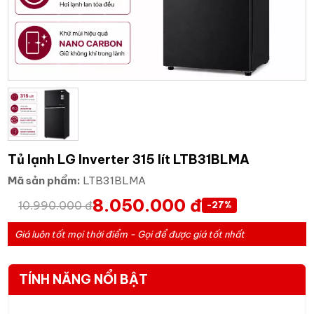
Tủ lạnh LG Inverter 315 lít LTB31BLMA
Mã sản phẩm:
LTB31BLMA
8.050.000 đ
10.990.000 đ
-27%
Giá luôn tốt mọi thời điểm - Gọi để được giá tốt nhất
TÍNH NĂNG NỔI BẬT