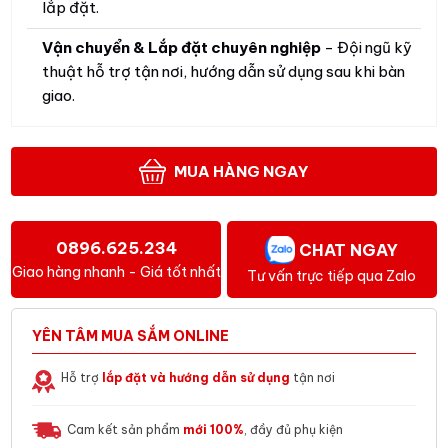
lắp đặt.
Vận chuyển & Lắp đặt chuyên nghiệp
- Đội ngũ kỹ
thuật hỗ trợ tận nơi, hướng dẫn sử dụng sau khi bàn
giao.
MUA HÀNG NGAY
0896.625.234
CHAT NGAY
Giao hàng nhanh - Giá tốt nhất
Tư vấn trực tiếp qua Zalo
YÊN TÂM MUA SẮM ONLINE
Hỗ trợ
lắp đặt và hướng dẫn sử dụng
tận nơi
Cam kết sản phẩm
mới 100%
, đầy đủ phụ kiện