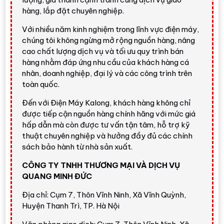
Kalong
hàng, lắp đặt chuyên nghiệp.
Với nhiều năm kinh nghiệm trong lĩnh vực điện máy,
chúng tôi không ngừng mở rộng nguồn hàng, nâng
Tủ lạnh ngăn đá trên gọn hơn, có làm đá
cao chất lượng dịch vụ và tối ưu quy trình bán
tự động tiện lợi
hàng nhằm đáp ứng nhu cầu của khách hàng cá
Tủ lạnh LG Inverter 315 lít LTB31BLMA
phù hợp
nhân, doanh nghiệp, đại lý và các công trình trên
khách hàng muốn một mẫu tủ lạnh truyền thống
toàn quốc.
nhưng có nhiều nâng cấp thực tế. Công nghệ
Đến với Điện Máy Kalong, khách hàng không chỉ
LinearCooling™
hỗ trợ giữ nhiệt ổn định,
được tiếp cận nguồn hàng chính hãng với mức giá
DoorCooling+™
giúp khu vực cánh tủ được làm
hấp dẫn mà còn được tư vấn tận tâm, hỗ trợ kỹ
lạnh tốt hơn, còn hệ thống
Multi Air Flow
giúp hơi
thuật chuyên nghiệp và hưởng đầy đủ các chính
lạnh lan tỏa đều trong khoang tủ.
sách bảo hành từ nhà sản xuất.
Điểm đáng chú ý nhất của model này là
máy làm đá
CÔNG TY TNHH THƯƠNG MẠI VÀ DỊCH VỤ
tự động trong tủ
. Người dùng chỉ cần đổ nước vào
QUANG MINH ĐỨC
bình chứa, hệ thống sẽ tự động làm đá và lưu trữ đá,
Địa chỉ: Cụm 7, Thôn Vĩnh Ninh, Xã Vĩnh Quỳnh,
tiện hơn khay đá thủ công. Điểm cần cân nhắc là sản
Huyện Thanh Trì, TP. Hà Nội
phẩm
không có vòi lấy nước ngoài
,
không có
ThinQ Wi-Fi
và
không có Hygiene Fresh+
theo