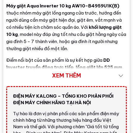
Máy giặt Aqua Inverter 10 kg AW10-B4959U1K(B)
thuộc nhóm máy giặt lồng ngang cửa trước, hướng đến
người dùng cần máy giặt hiện đại, giặt êm, vắt mạnh và
có nhiều tiện ích chăm sóc quần áo. Với
khối lượng giặt
10 kg
, model này đáp ứng tốt nhu cầu giặt hằng ngày của
gia đình 5 - 7 thành viên, hoặc gia đình ít người nhưng
thường giặt nhiều đồ một lần.
Điểm nổi bật của sản phẩm là sự kết hợp giữa
DD
Inverter truyền động trực tiếp
,
lồng giặt lớn 525 mm
,
Refresh
,
giặt hơi nước
,
giặt nước nóng
,
AI DBT
,
vòng
XEM THÊM
đệm kháng khuẩn ABT
,
Smart Dual Spray
và
kết nối
WiFi Haismart
. Đây là cấu hình phù hợp với gia đình cần
máy giặt lồng ngang có khả năng chăm sóc vải tốt hơn,
ĐIỆN MÁY KALONG – TỔNG KHO PHÂN PHỐI
ĐIỆN MÁY CHÍNH HÃNG TẠI HÀ NỘI
vận hành ổn định hơn và thuận tiện hơn trong sinh hoạt
hằng ngày.
Tự hào là đơn vị phân phối các sản phẩm điện máy
chính hãng từ những thương hiệu hàng đầu Việt
Đánh giá nhanh từ Điện Máy
Nam và thế giới. Với phương châm "Giá tốt từ tổng
Kalong