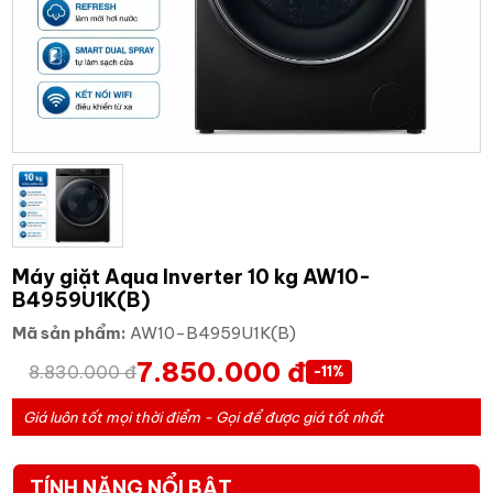
Máy giặt Aqua Inverter 10 kg AW10-
B4959U1K(B)
Mã sản phẩm:
AW10-B4959U1K(B)
7.850.000 đ
8.830.000 đ
-11%
Giá luôn tốt mọi thời điểm - Gọi để được giá tốt nhất
TÍNH NĂNG NỔI BẬT