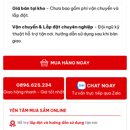
Giá bán tại kho
- Chưa bao gồm phí vận chuyển và
lắp đặt.
Vận chuyển & Lắp đặt chuyên nghiệp
- Đội ngũ kỹ
thuật hỗ trợ tận nơi, hướng dẫn sử dụng sau khi bàn
giao.
MUA HÀNG NGAY
0896.625.234
CHAT NGAY
Giao hàng nhanh - Giá tốt nhất
Tư vấn trực tiếp qua Zalo
YÊN TÂM MUA SẮM ONLINE
Hỗ trợ
lắp đặt và hướng dẫn sử dụng
tận nơi