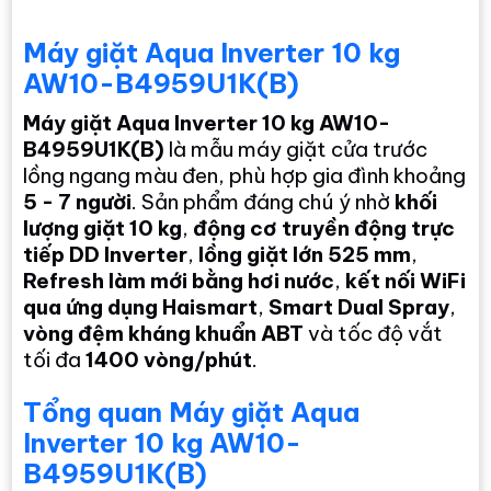
Máy giặt Aqua Inverter 10 kg
AW10-B4959U1K(B)
Máy giặt Aqua Inverter 10 kg AW10-
B4959U1K(B)
là mẫu máy giặt cửa trước
lồng ngang màu đen, phù hợp gia đình khoảng
5 - 7 người
. Sản phẩm đáng chú ý nhờ
khối
lượng giặt 10 kg
,
động cơ truyền động trực
tiếp DD Inverter
,
lồng giặt lớn 525 mm
,
Refresh làm mới bằng hơi nước
,
kết nối WiFi
qua ứng dụng Haismart
,
Smart Dual Spray
,
vòng đệm kháng khuẩn ABT
và tốc độ vắt
tối đa
1400 vòng/phút
.
Tổng quan Máy giặt Aqua
Inverter 10 kg AW10-
B4959U1K(B)