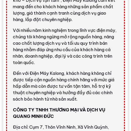
kho – Dịch vụ tận tâm", Điện Máy Kalong cam kết
mang đến cho khách hàng những sản phẩm chất
lượng, giá thành cạnh tranh cùng dịch vụ giao
Nhận định nổi bật
hàng, lắp đặt chuyên nghiệp.
Aqua AW10-B4959U1K(B)
là lựa chọn đáng cân
Với nhiều năm kinh nghiệm trong lĩnh vực điện máy,
nhắc trong nhóm máy giặt lồng ngang 10 kg nhờ thiết
chúng tôi không ngừng mở rộng nguồn hàng, nâng
kế màu đen sang trọng, tốc độ vắt cao
1400
cao chất lượng dịch vụ và tối ưu quy trình bán
vòng/phút
hàng nhằm đáp ứng nhu cầu của khách hàng cá
, động cơ
truyền động trực tiếp
và nhiều
nhân, doanh nghiệp, đại lý và các công trình trên
tiện ích như
WiFi Haismart
,
đèn chiếu sáng lồng
toàn quốc.
giặt
,
lưu chương trình giặt
,
khóa trẻ em
và
hẹn giờ
giặt
.
Đến với Điện Máy Kalong, khách hàng không chỉ
được tiếp cận nguồn hàng chính hãng với mức giá
Giá tham khảo tại Điện Máy Kalong:
7.750.000 đ.
hấp dẫn mà còn được tư vấn tận tâm, hỗ trợ kỹ
Giá có thể thay đổi theo thời điểm, tồn kho, khu vực
thuật chuyên nghiệp và hưởng đầy đủ các chính
giao hàng và chương trình ưu đãi.
sách bảo hành từ nhà sản xuất.
Xem sản phẩm tại Điện Máy Kalong
CÔNG TY TNHH THƯƠNG MẠI VÀ DỊCH VỤ
QUANG MINH ĐỨC
Địa chỉ: Cụm 7, Thôn Vĩnh Ninh, Xã Vĩnh Quỳnh,
Thiết kế