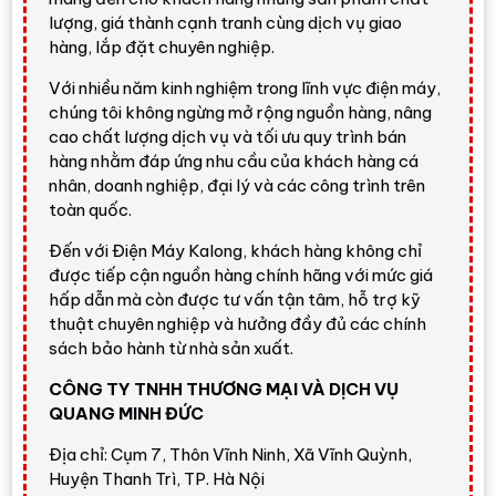
lượng, giá thành cạnh tranh cùng dịch vụ giao
gồm dàn lạnh
FTHF50VAVMV
và dàn nóng
hàng, lắp đặt chuyên nghiệp.
RHF50VAVMV
. Sản phẩm vừa làm lạnh vào mùa hè, vừa
sưởi ấm vào mùa đông, phù hợp gia đình miền Bắc hoặc
Với nhiều năm kinh nghiệm trong lĩnh vực điện máy,
các không gian cần duy trì nhiệt độ dễ chịu quanh năm.
chúng tôi không ngừng mở rộng nguồn hàng, nâng
cao chất lượng dịch vụ và tối ưu quy trình bán
Model này thường được gọi theo nhóm
18000BTU -
hàng nhằm đáp ứng nhu cầu của khách hàng cá
2HP
, trong khi thông số kỹ thuật phổ biến ghi công suất
nhân, doanh nghiệp, đại lý và các công trình trên
lạnh/sưởi danh định khoảng
17.100 BTU/h
. Với phòng
toàn quốc.
khoảng
20 - 30m²
, máy đáp ứng tốt nếu phòng kín, trần
Đến với Điện Máy Kalong, khách hàng không chỉ
không quá cao và không có tải nhiệt quá lớn. Nếu phòng
được tiếp cận nguồn hàng chính hãng với mức giá
hướng Tây, nhiều kính, đông người hoặc lắp cho văn
hấp dẫn mà còn được tư vấn tận tâm, hỗ trợ kỹ
phòng có nhiều thiết bị điện, khách hàng nên khảo sát tải
thuật chuyên nghiệp và hưởng đầy đủ các chính
nhiệt trước khi chọn công suất.
sách bảo hành từ nhà sản xuất.
Đánh giá nhanh từ Điện Máy
CÔNG TY TNHH THƯƠNG MẠI VÀ DỊCH VỤ
QUANG MINH ĐỨC
Kalong
Địa chỉ: Cụm 7, Thôn Vĩnh Ninh, Xã Vĩnh Quỳnh,
Huyện Thanh Trì, TP. Hà Nội
Điều hòa Daikin 2 chiều 2HP cân bằng