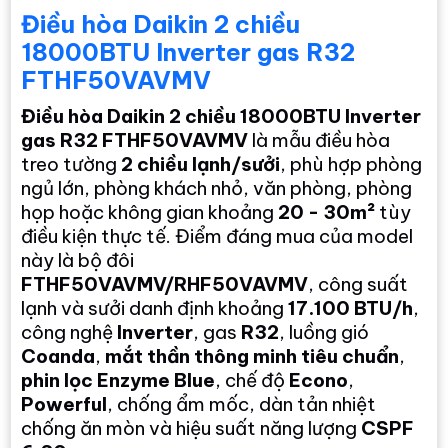
Điều hòa Daikin 2 chiều
18000BTU Inverter gas R32
FTHF50VAVMV
Điều hòa Daikin 2 chiều 18000BTU Inverter
gas R32 FTHF50VAVMV
là mẫu điều hòa
treo tường
2 chiều lạnh/sưởi
, phù hợp phòng
ngủ lớn, phòng khách nhỏ, văn phòng, phòng
họp hoặc không gian khoảng
20 - 30m²
tùy
điều kiện thực tế. Điểm đáng mua của model
này là bộ đôi
FTHF50VAVMV/RHF50VAVMV
, công suất
lạnh và sưởi danh định khoảng
17.100 BTU/h
,
công nghệ
Inverter
, gas
R32
, luồng gió
Coanda
,
mắt thần thông minh tiêu chuẩn
,
phin lọc Enzyme Blue
, chế độ
Econo
,
Powerful
, chống ẩm mốc, dàn tản nhiệt
chống ăn mòn và hiệu suất năng lượng
CSPF