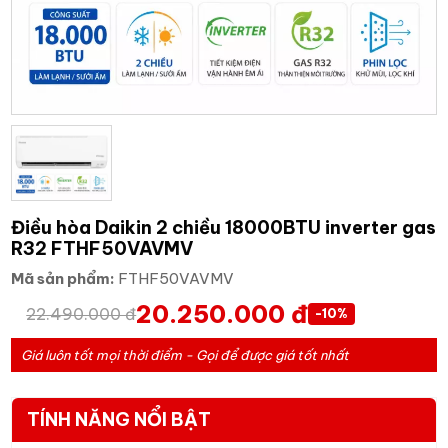
Điều hòa Daikin 2 chiều 18000BTU inverter gas
R32 FTHF50VAVMV
Mã sản phẩm:
FTHF50VAVMV
20.250.000 đ
22.490.000 đ
-10%
Giá luôn tốt mọi thời điểm - Gọi để được giá tốt nhất
TÍNH NĂNG NỔI BẬT