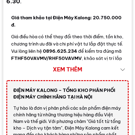
6.30
.
Giá tham khảo tại Điện Máy Kalong: 20.750.000
đ.
Giá điều hòa có thể thay đổi theo thời điểm, tồn kho,
chương trình ưu đãi và chi phí vật tư lắp đặt thực tế.
Vui lòng liên hệ
0896.625.234
để kiểm tra đúng mã
FTHF50VAVMV/RHF50VAVMV
, khảo sát vị trí lắp
đặt, báo chi phí ống đồng, dây điện, giá đỡ, aptomat
XEM THÊM
và nhận ưu đãi mới nhất tại
Điện Máy Kalong
.
Gọi ngay
ĐIỆN MÁY KALONG – TỔNG KHO PHÂN PHỐI
ĐIỆN MÁY CHÍNH HÃNG TẠI HÀ NỘI
Tổng quan Điều hòa Daikin 2
Tự hào là đơn vị phân phối các sản phẩm điện máy
chiều 18000BTU Inverter gas R32
chính hãng từ những thương hiệu hàng đầu Việt
Nam và thế giới. Với phương châm "Giá tốt từ tổng
FTHF50VAVMV
kho – Dịch vụ tận tâm", Điện Máy Kalong cam kết
mang đến cho khách hàng những sản phẩm chất
Daikin FTHF50VAVMV
là điều hòa
2 chiều Inverter
,