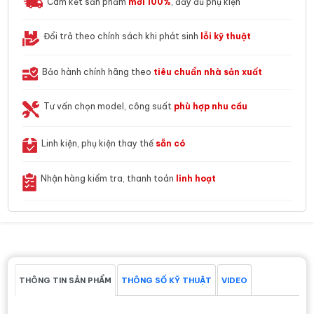
Cam kết sản phẩm
mới 100%
, đầy đủ phụ kiện
Đổi trả theo chính sách khi phát sinh
lỗi kỹ thuật
Bảo hành chính hãng theo
tiêu chuẩn nhà sản xuất
Tư vấn chọn model, công suất
phù hợp nhu cầu
Linh kiện, phụ kiện thay thế
sẵn có
Nhận hàng kiểm tra, thanh toán
linh hoạt
THÔNG TIN SẢN PHẨM
THÔNG SỐ KỸ THUẬT
VIDEO