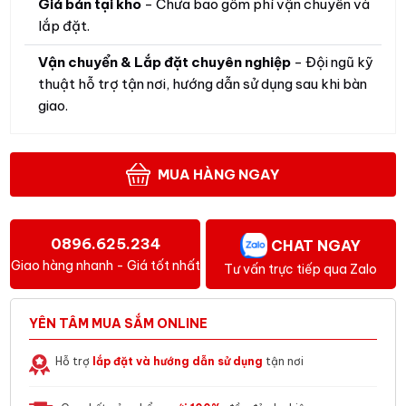
Giá bán tại kho
- Chưa bao gồm phí vận chuyển và
lắp đặt.
Vận chuyển & Lắp đặt chuyên nghiệp
- Đội ngũ kỹ
thuật hỗ trợ tận nơi, hướng dẫn sử dụng sau khi bàn
giao.
MUA HÀNG NGAY
0896.625.234
CHAT NGAY
Giao hàng nhanh - Giá tốt nhất
Tư vấn trực tiếp qua Zalo
YÊN TÂM MUA SẮM ONLINE
Hỗ trợ
lắp đặt và hướng dẫn sử dụng
tận nơi