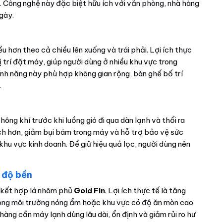
ài. Công nghệ này đặc biệt hữu ích với văn phòng, nhà hàng
gày.
 hơn theo cả chiều lên xuống và trái phải. Lợi ích thực
ị trí đặt máy, giúp người dùng ở nhiều khu vực trong
nh năng này phù hợp không gian rộng, bàn ghế bố trí
.
không khí trước khi luồng gió đi qua dàn lạnh và thổi ra
ạch hơn, giảm bụi bám trong máy và hỗ trợ bảo vệ sức
u vực kinh doanh. Để giữ hiệu quả lọc, người dùng nên
 độ bền
kết hợp lá nhôm phủ
Gold Fin
. Lợi ích thực tế là tăng
ong môi trường nóng ẩm hoặc khu vực có độ ăn mòn cao
àng cần máy lạnh dùng lâu dài, ổn định và giảm rủi ro hư