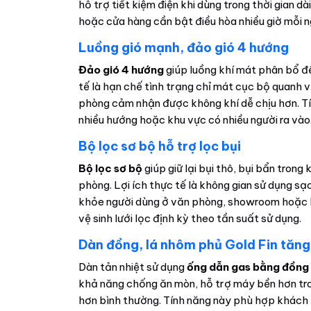
hỗ trợ tiết kiệm điện khi dùng trong thời gian d
hoặc cửa hàng cần bật điều hòa nhiều giờ mỗi n
Luồng gió mạnh, đảo gió 4 hướng
Đảo gió 4 hướng
giúp luồng khí mát phân bổ đều
tế là hạn chế tình trạng chỉ mát cục bộ quanh v
phòng cảm nhận được không khí dễ chịu hơn. Tí
nhiều hướng hoặc khu vực có nhiều người ra vào
Bộ lọc sơ bộ hỗ trợ lọc bụi
Bộ lọc sơ bộ
giúp giữ lại bụi thô, bụi bẩn trong 
phòng. Lợi ích thực tế là không gian sử dụng s
khỏe người dùng ở văn phòng, showroom hoặc kh
vệ sinh lưới lọc định kỳ theo tần suất sử dụng.
Dàn đồng, lá nhôm phủ Gold Fin tăng
Dàn tản nhiệt sử dụng
ống dẫn gas bằng đồng
khả năng chống ăn mòn, hỗ trợ máy bền hơn tr
hơn bình thường. Tính năng này phù hợp khách h