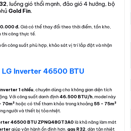
32
, luồng gió thổi mạnh, đảo gió 4 hướng, bộ
 phủ
Gold Fin
.
50.000 đ.
Giá có thể thay đổi theo thời điểm, tồn kho,
 thi công thực tế.
vấn công suất phù hợp, khảo sát vị trí lắp đặt và nhận
g LG Inverter 46500 BTU
Inverter 1 chiều
, chuyên dùng cho không gian diện tích
rộng. Với công suất danh định
46.500 BTU/h
, model này
- 70m²
hoặc có thể tham khảo trong khoảng
55 - 75m²
ng người và thiết bị tỏa nhiệt.
nverter 46500 BTU ZPNQ48GT3A0
là khả năng làm mát
erter
giúp vận hành ổn định hơn,
gas R32
, dàn tản nhiệt