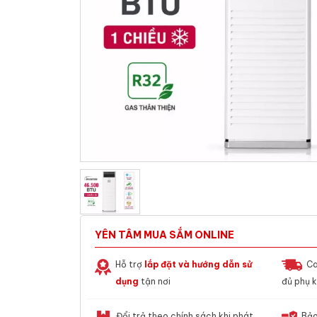
YÊN TÂM MUA SẮM ONLINE
Hỗ trợ
lắp đặt và hướng dẫn sử
Ca
dụng
tận nơi
đủ phụ k
Đổi trả theo chính sách khi phát
Bảo