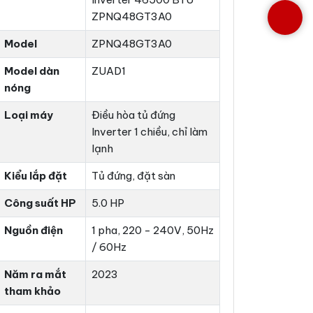
ZPNQ48GT3A0
Model
ZPNQ48GT3A0
Model dàn
ZUAD1
nóng
Loại máy
Điều hòa tủ đứng
Inverter 1 chiều, chỉ làm
lạnh
Kiểu lắp đặt
Tủ đứng, đặt sàn
Công suất HP
5.0 HP
Nguồn điện
1 pha, 220 - 240V, 50Hz
/ 60Hz
Năm ra mắt
2023
tham khảo