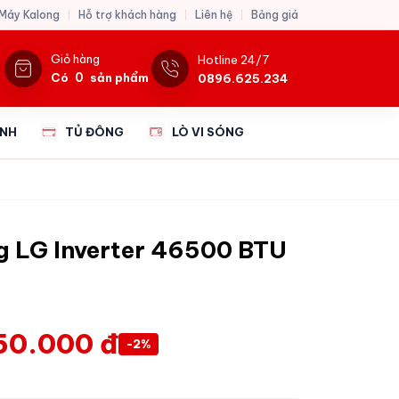
 Máy Kalong
Hỗ trợ khách hàng
Liên hệ
Bảng giá
Giỏ hàng
Hotline 24/7
0
Có
sản phẩm
0896.625.234
ẠNH
TỦ ĐÔNG
LÒ VI SÓNG
g LG Inverter 46500 BTU
50.000 đ
-2%