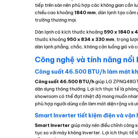
tiếp trên sàn nên phù hợp các không gian cần l
chiều cao khoảng
1840 mm
, dàn lạnh tạo cảm
trường thương mại.
Dàn lạnh có kích thước khoảng
590 x 1840 x
thước khoảng
950 x 834 x 330 mm
, trọng lư
dàn lạnh phẳng, chắc, không cản luồng gió và 
Công nghệ và tính năng nổi
Công suất 46.500 BTU/h làm mát kh
Công suất 46.500 BTU/h
giúp LG ZPNQ48GT3A
dân dụng thông thường. Lợi ích thực tế là phòn
showroom có thể đạt nhiệt độ mong muốn nhanh
phù hợp người dùng cần làm mát diện rộng và ưu 
Smart Inverter tiết kiệm điện và vận
Smart Inverter
giúp máy nén điều chỉnh công su
tục so với máy không Inverter. Lợi ích thực tế 