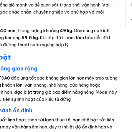
uồng gió mạnh và dễ quan sát trạng thái vận hành. Với
 giác chắc chắn, chuyên nghiệp và phù hợp với môi
 440 mm
, trọng lượng khoảng
49 kg
. Dàn nóng có kích
ợng khoảng
59.5 kg
. Khi lắp đặt, cần đảm bảo nền đặt
có đường thoát nước ngưng hợp lý.
 bật
ông gian rộng
0 đáp ứng tốt các không gian lớn hơn máy treo tường
g khách lớn, văn phòng, nhà hàng, cửa hàng hoặc
 hơn, đặc biệt trong giờ cao điểm nắng nóng. Model này
tiên sự linh hoạt của kiểu tủ đứng.
 hành ổn định
ất linh hoạt theo tải lạnh thực tế, hạn chế bật tắt liên
là máy vận hành êm hơn, duy trì nhiệt độ ổn định hơn và