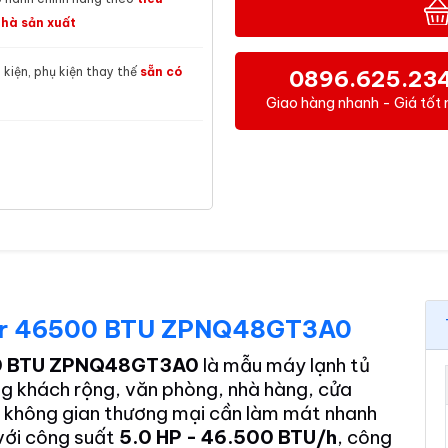
hà sản xuất
h kiện, phụ kiện thay thế
sẵn có
0896.625.23
Giao hàng nhanh - Giá tốt 
rter 46500 BTU ZPNQ48GT3A0
500 BTU ZPNQ48GT3A0
là mẫu máy lạnh tủ
g khách rộng, văn phòng, nhà hàng, cửa
 không gian thương mại cần làm mát nhanh
với công suất
5.0 HP - 46.500 BTU/h
, công