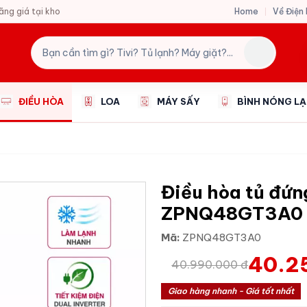
Home
Về Điện
hãng giá tại kho
ĐIỀU HÒA
LOA
MÁY SẤY
BÌNH NÓNG L
Điều hòa tủ đứn
ZPNQ48GT3A0
Mã:
ZPNQ48GT3A0
40.2
40.990.000 đ
Giao hàng nhanh - Giá tốt nhất