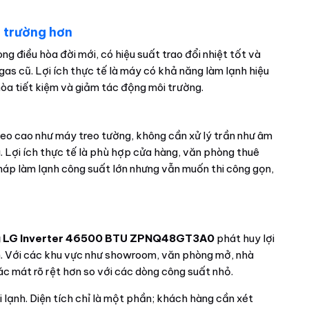
i trường hơn
ng điều hòa đời mới, có hiệu suất trao đổi nhiệt tốt và
gas cũ. Lợi ích thực tế là máy có khả năng làm lạnh hiệu
òa tiết kiệm và giảm tác động môi trường.
treo cao như máy treo tường, không cần xử lý trần như âm
ì. Lợi ích thực tế là phù hợp cửa hàng, văn phòng thuê
áp làm lạnh công suất lớn nhưng vẫn muốn thi công gọn,
ng LG Inverter 46500 BTU ZPNQ48GT3A0
phát huy lợi
h. Với các khu vực như showroom, văn phòng mở, nhà
c mát rõ rệt hơn so với các dòng công suất nhỏ.
i lạnh. Diện tích chỉ là một phần; khách hàng cần xét