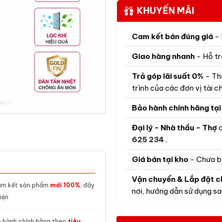
KHUYẾN MÃI
Cam kết bán đúng giá
- 
Giao hàng nhanh
- Hỗ tr
Trả góp lãi suất 0%
- Th
trình của các đơn vị tài ch
Bảo hành chính hãng tại
Đại lý - Nhà thầu - Thợ
c
625 234
.
Giá bán tại kho
- Chưa b
Vận chuyển & Lắp đặt c
m kết sản phẩm
mới 100%
, đầy
nơi, hướng dẫn sử dụng sau
iện
 hành chính hãng theo
tiêu