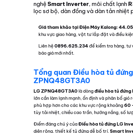
nghệ
Smart Inverter
, môi chất lạnh
R
lọc sơ bộ, dàn đồng và dàn tản nhiệt
Giá tham khảo tại Điện Máy Kalong: 44.0
khu vực giao hàng, vật tư lắp đặt và điều kiện
Liên hệ
0896.625.234
để kiểm tra hàng, tư 
báo giá mới nhất.
Tổng quan Điều hòa tủ đứn
ZPNQ48GT3A0
LG ZPNQ48GT3A0
là dòng
điều hòa tủ đứng 
lớn cần làm lạnh mạnh, ổn định và phân bổ gió 
phù hợp hơn cho các khu vực rộng khoảng
60 
tùy tải nhiệt, chiều cao trần, hướng nắng, số lượ
Điểm đáng chú ý của
Điều hòa tủ đứng LG I
diện rộng, thiết kế tủ đứng dễ bố trí,
Smart Inv