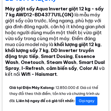
Máy giặt sấy Aqua Inverter giặt 12 kg - sấy
7 kg AWD12-BD4377U1L(GN)
là mẫu máy
giặt sấy cửa trước, lồng ngang, phù hợp với
gia đình đông người, căn hộ ít không gian phơi
hoặc người dùng muốn một thiết bị vừa giặt
vừa sấy trong cùng một máy. Điểm đáng
mua của model này là
khối lượng giặt 12 kg
,
khối lượng sấy 7 kg
,
DD Inverter truyền
động trực tiếp
,
Smart Dosing
,
Essence
Wash
,
Onetouch
,
Steam Wash
,
Smart Dual
Spray
,
I-Refresh
,
cảm biến sấy
,
Color AI
và
kết nối
Wifi - Haismart
.
Giá tại Điện Máy Kalong:
12.850.000 đ. Giá có thể
thay đổi theo thời điểm, tồn kho và chương trình ưu
đãi.
Liên hệ ngay để có giá tốt nhất:
Gọi ngay