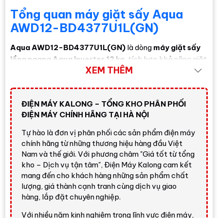
Tổng quan máy giặt sấy Aqua
AWD12-BD4377U1L(GN)
Aqua AWD12-BD4377U1L(GN)
là dòng
máy giặt sấy
lồng ngang Aqua Inverter 12 kg
, tích hợp khả năng giặt
XEM THÊM
và sấy trong cùng một thiết bị. Với
khối lượng giặt 12 kg
và
khối lượng sấy 7 kg
, sản phẩm phù hợp với gia đình
trên 7 người, người thường giặt nhiều quần áo, khăn, đồ
ĐIỆN MÁY KALONG – TỔNG KHO PHÂN PHỐI
trẻ em, đồ cotton, ga giường mỏng hoặc cần xử lý quần
ĐIỆN MÁY CHÍNH HÃNG TẠI HÀ NỘI
áo trong ngày mưa, nồm ẩm.
Tự hào là đơn vị phân phối các sản phẩm điện máy
Theo thông tin Aqua công bố, model này có màu
đen ánh
chính hãng từ những thương hiệu hàng đầu Việt
xanh
, bảng điều khiển
cảm ứng đa sắc màu Color AI
,
Nam và thế giới. Với phương châm "Giá tốt từ tổng
động cơ truyền động trực tiếp DD Inverter
,
lồng giặt
kho – Dịch vụ tận tâm", Điện Máy Kalong cam kết
lớn 525 mm
,
Steam Wash
,
Smart Dosing
,
Essence
mang đến cho khách hàng những sản phẩm chất
Wash
,
Onetouch
,
Smart Dual Spray
,
I-Refresh
,
cảm
lượng, giá thành cạnh tranh cùng dịch vụ giao
biến sấy
,
đèn chiếu sáng lồng giặt
và
kết nối Wifi qua
hàng, lắp đặt chuyên nghiệp.
Haismart
.
Với nhiều năm kinh nghiệm trong lĩnh vực điện máy,