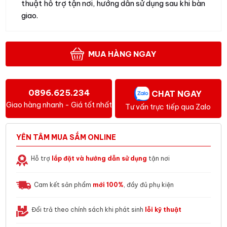
thuật hỗ trợ tận nơi, hướng dẫn sử dụng sau khi bàn
giao.
MUA HÀNG NGAY
0896.625.234
CHAT NGAY
Giao hàng nhanh - Giá tốt nhất
Tư vấn trực tiếp qua Zalo
YÊN TÂM MUA SẮM ONLINE
Hỗ trợ
lắp đặt và hướng dẫn sử dụng
tận nơi
Cam kết sản phẩm
mới 100%
, đầy đủ phụ kiện
Đổi trả theo chính sách khi phát sinh
lỗi kỹ thuật