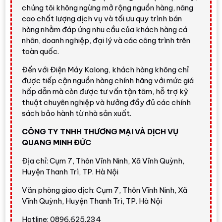
chúng tôi không ngừng mở rộng nguồn hàng, nâng
Đánh giá nhanh từ Điện Máy
cao chất lượng dịch vụ và tối ưu quy trình bán
Kalong
hàng nhằm đáp ứng nhu cầu của khách hàng cá
nhân, doanh nghiệp, đại lý và các công trình trên
toàn quốc.
Có nên mua Aqua AWD12-
Đến với Điện Máy Kalong, khách hàng không chỉ
BD4377U1L(GN) không?
được tiếp cận nguồn hàng chính hãng với mức giá
Máy giặt sấy Aqua AWD12-BD4377U1L(GN)
hấp dẫn mà còn được tư vấn tận tâm, hỗ trợ kỹ
đáng cân nhắc nếu bạn cần một mẫu máy giặt sấy 2
thuật chuyên nghiệp và hưởng đầy đủ các chính
trong 1, dung tích lớn, có tự động phân bổ nước
sách bảo hành từ nhà sản xuất.
giặt/xả và giá dễ tiếp cận trong nhóm giặt 12 kg -
CÔNG TY TNHH THƯƠNG MẠI VÀ DỊCH VỤ
sấy 7 kg. Model này phù hợp với gia đình muốn tối ưu
QUANG MINH ĐỨC
diện tích đặt máy nhưng vẫn cần xử lý nhiều quần áo
hơn các mẫu 9 - 10 kg.
Địa chỉ: Cụm 7, Thôn Vĩnh Ninh, Xã Vĩnh Quỳnh,
Huyện Thanh Trì, TP. Hà Nội
Điện Máy Kalong đánh giá model này nổi bật ở tính
Văn phòng giao dịch: Cụm 7, Thôn Vĩnh Ninh, Xã
tiện dụng:
Smart Dosing
giảm thao tác đong nước
Vĩnh Quỳnh, Huyện Thanh Trì, TP. Hà Nội
giặt/xả,
Onetouch
giúp giặt tự động chỉ với một
chạm,
Essence Wash
hỗ trợ giặt sạch sâu bằng
Hotline: 0896.625.234