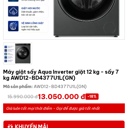
Máy giặt sấy Aqua Inverter giặt 12 kg - sấy 7
kg AWD12-BD4377U1L(GN)
Mã sản phẩm:
AWD12-BD4377U1L(GN)
13.050.000 đ
15.990.000 đ
-18%
Giá luôn tốt mọi thời điểm - Gọi để được giá tốt nhất
KHUYẾN MÃI