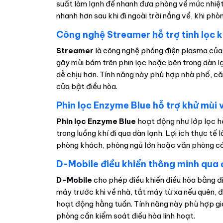
suất làm lạnh để nhanh đưa phòng về mức nhiệt 
nhanh hơn sau khi đi ngoài trời nắng về, khi ph
Công nghệ Streamer hỗ trợ tinh lọc 
Streamer
là công nghệ phóng điện plasma của 
gây mùi bám trên phin lọc hoặc bên trong dàn lạ
dễ chịu hơn. Tính năng này phù hợp nhà phố, c
cửa bật điều hòa.
Phin lọc Enzyme Blue hỗ trợ khử mùi 
Phin lọc Enzyme Blue
hoạt động như lớp lọc hỗ
trong luồng khí đi qua dàn lạnh. Lợi ích thực tế
phòng khách, phòng ngủ lớn hoặc văn phòng có 
D-Mobile điều khiển thông minh qua 
D-Mobile
cho phép điều khiển điều hòa bằng điệ
máy trước khi về nhà, tắt máy từ xa nếu quên, đ
hoạt động hằng tuần. Tính năng này phù hợp gia
phòng cần kiểm soát điều hòa linh hoạt.