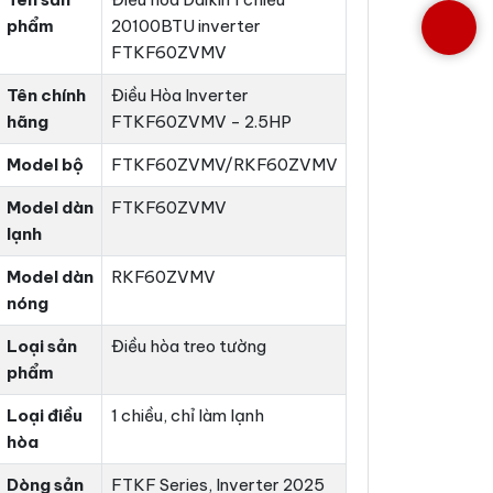
phẩm
20100BTU inverter
FTKF60ZVMV
Tên chính
Điều Hòa Inverter
hãng
FTKF60ZVMV - 2.5HP
Model bộ
FTKF60ZVMV/RKF60ZVMV
Model dàn
FTKF60ZVMV
lạnh
Model dàn
RKF60ZVMV
nóng
Loại sản
Điều hòa treo tường
phẩm
Loại điều
1 chiều, chỉ làm lạnh
hòa
Dòng sản
FTKF Series, Inverter 2025