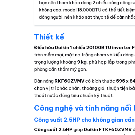
bạn nên tham khảo dòng 2 chiều cùng công su
không cao, model 18.000BTU có thể tiết kiệm 
đông người, nên khảo sát thực tế để cân nh
Thiết kế
Điều hòa Daikin 1 chiều 20100BTU inverte
tròn mềm mại, mặt nạ trắng nhám và kiểu dáng 
trọng lượng khoảng
9 kg
, phù hợp lắp trong p
phòng cần thẩm mỹ gọn.
Dàn nóng
RKF60ZVMV
có kích thước
595 x 8
chọn vị trí chắc chắn, thoáng gió, thuận tiện 
thoát nước đúng tiêu chuẩn kỹ thuật.
Công nghệ và tính năng nổi
Công suất 2.5HP cho không gian cần
Công suất 2.5HP
giúp
Daikin FTKF60ZVMV
đ