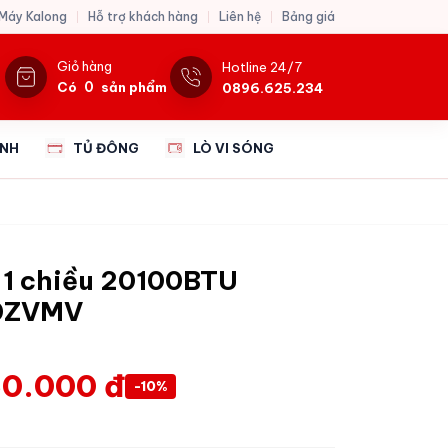
 Máy Kalong
Hỗ trợ khách hàng
Liên hệ
Bảng giá
Giỏ hàng
Hotline 24/7
0
Có
sản phẩm
0896.625.234
ẠNH
TỦ ĐÔNG
LÒ VI SÓNG
 1 chiều 20100BTU
60ZVMV
0.000 đ
-10%