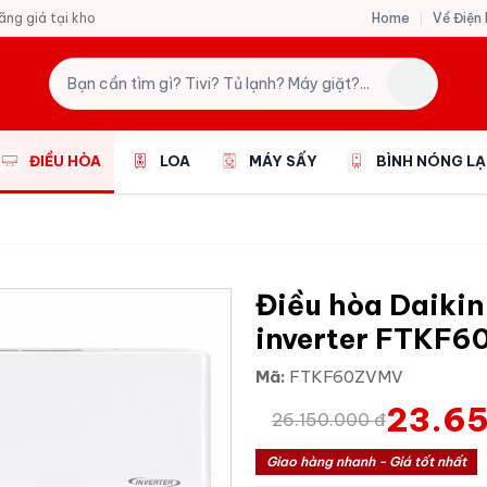
Home
Về Điện
hãng giá tại kho
ĐIỀU HÒA
LOA
MÁY SẤY
BÌNH NÓNG L
Điều hòa Daikin
inverter FTKF
Mã:
FTKF60ZVMV
23.65
26.150.000 đ
Giao hàng nhanh - Giá tốt nhất