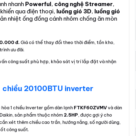
ạnh nhanh
Powerful
,
công nghệ Streamer
,
 khiển qua điện thoại,
luồng gió 3D
,
luồng gió
tản nhiệt ống đồng cánh nhôm chống ăn mòn
00.000 đ.
Giá có thể thay đổi theo thời điểm, tồn kho,
rình ưu đãi.
vấn công suất phù hợp, khảo sát vị trí lắp đặt và nhận
1 chiều 20100BTU inverter
u hòa 1 chiều Inverter gồm dàn lạnh
FTKF60ZVMV
và dàn
g Daikin, sản phẩm thuộc nhóm
2.5HP
, được gợi ý cho
, cần xét thêm chiều cao trần, hướng nắng, số người dùng,
hốt công suất.