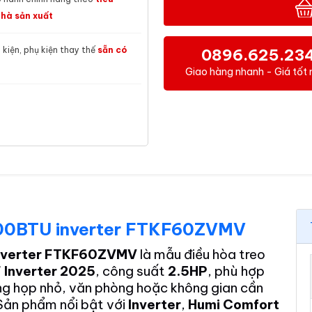
hà sản xuất
h kiện, phụ kiện thay thế
sẵn có
0896.625.23
Giao hàng nhanh - Giá tốt 
0100BTU inverter FTKF60ZVMV
 inverter FTKF60ZVMV
là mẫu điều hòa treo
 Inverter 2025
, công suất
2.5HP
, phù hợp
ng họp nhỏ, văn phòng hoặc không gian cần
Sản phẩm nổi bật với
Inverter
,
Humi Comfort