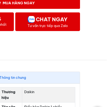
MUA HÀNG NGAY
4
CHAT NGAY
nhất
Tư vấn trực tiếp qua Zalo
Thông tin chung
Thương
Daikin
hiệu
Tên sản
Điều hòa Daikin 1 chiều