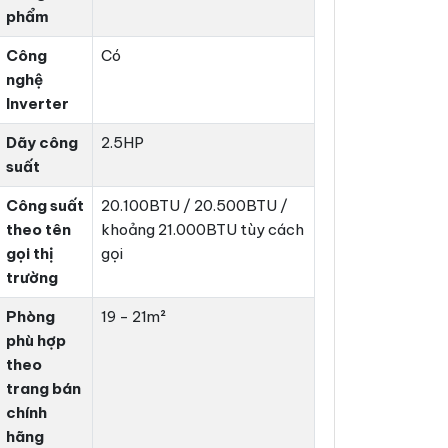
phẩm
Công
Có
nghệ
Inverter
Dãy công
2.5HP
suất
Công suất
20.100BTU / 20.500BTU /
theo tên
khoảng 21.000BTU tùy cách
gọi thị
gọi
trường
Phòng
19 - 21m²
phù hợp
theo
trang bán
chính
hãng