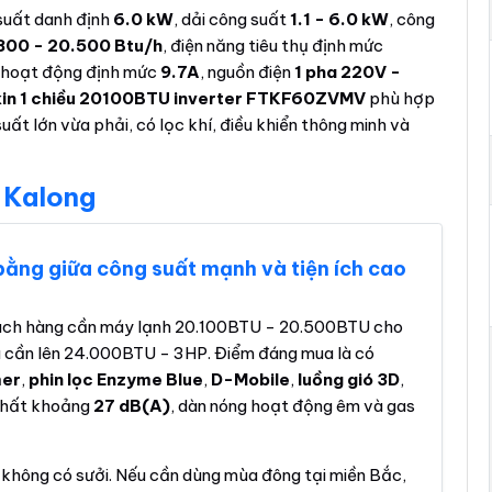
suất danh định
6.0 kW
, dải công suất
1.1 - 6.0 kW
, công
800 - 20.500 Btu/h
, điện năng tiêu thụ định mức
n hoạt động định mức
9.7A
, nguồn điện
1 pha 220V -
kin 1 chiều 20100BTU inverter FTKF60ZVMV
phù hợp
ất lớn vừa phải, có lọc khí, điều khiển thông minh và
 Kalong
 bằng giữa công suất mạnh và tiện ích cao
ch hàng cần máy lạnh 20.100BTU - 20.500BTU cho
cần lên 24.000BTU - 3HP. Điểm đáng mua là có
mer
,
phin lọc Enzyme Blue
,
D-Mobile
,
luồng gió 3D
,
 nhất khoảng
27 dB(A)
, dàn nóng hoạt động êm và gas
 không có sưởi. Nếu cần dùng mùa đông tại miền Bắc,