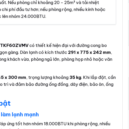
ất. Nếu phòng chỉ khoảng 20 - 25m² và tải nhiệt
chi phí đầu tư hơn; nếu phòng rộng, nhiều kính hoặc
ắc lên nhóm 24.000BTU.
r FTKF60ZVMV
có thiết kế hiện đại với đường cong bo
gọn gàng. Dàn lạnh có kích thước
291 x 775 x 242 mm
,
hòng khách vừa, phòng ngủ lớn, phòng họp nhỏ hoặc văn
45 x 300 mm
, trọng lượng khoảng
35 kg
. Khi lắp đặt, cần
bảo trì và đảm bảo đường ống đồng, dây điện, bảo ôn, ống
 bật
 làm lạnh mạnh
áp ứng tốt hơn nhóm 18.000BTU khi phòng rộng, nhiều