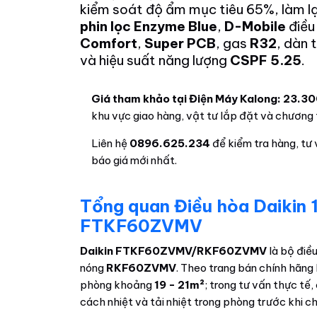
kiểm soát độ ẩm mục tiêu 65%, làm l
phin lọc Enzyme Blue
,
D-Mobile
điều
Comfort
,
Super PCB
, gas
R32
, dàn 
và hiệu suất năng lượng
CSPF 5.25
.
Giá tham khảo tại Điện Máy Kalong: 23.3
khu vực giao hàng, vật tư lắp đặt và chương t
Liên hệ
0896.625.234
để kiểm tra hàng, tư 
báo giá mới nhất.
Tổng quan Điều hòa Daikin 
FTKF60ZVMV
Daikin FTKF60ZVMV/RKF60ZVMV
là bộ điề
nóng
RKF60ZVMV
. Theo trang bán chính hãn
phòng khoảng
19 - 21m²
; trong tư vấn thực tế
cách nhiệt và tải nhiệt trong phòng trước khi c