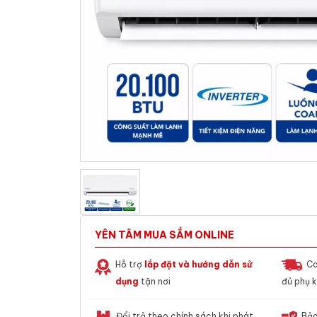
YÊN TÂM MUA SẮM ONLINE
Hỗ trợ
lắp đặt và hướng dẫn sử
Ca
dụng
tận nơi
đủ phụ k
Đổi trả theo chính sách khi phát
Bảo