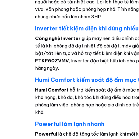
người hoặc có tải nhiệt cao. Lợi ích thực tế l
vừa, văn phòng hoặc phòng họp nhỏ. Tính năng
nhưng chưa cần lên nhóm 3HP.
Inverter tiết kiệm điện khi dùng nhiều
Công nghệ Inverter
giúp máy nén điều chỉnh cô
tế là khi phòng đã đạt nhiệt độ cài đặt, máy gi
bật/tắt liên tục và hỗ trợ tiết kiệm điện khi v
FTKF60ZVMV
, Inverter đặc biệt hữu ích cho
hằng ngày.
Humi Comfort kiểm soát độ ẩm mục 
Humi Comfort
hỗ trợ kiểm soát độ ẩm ở mức 
khô họng, khô da, khô tóc khi dùng điều hòa tro
phòng làm việc, phòng họp hoặc gia đình có trẻ
khô.
Powerful làm lạnh nhanh
Powerful
là chế độ tăng tốc làm lạnh khi mới 