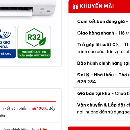
KHUYẾN MÃI
Cam kết bán đúng giá
- 
Giao hàng nhanh
- Hỗ tr
Trả góp lãi suất 0%
- Th
trình của các đơn vị tài ch
Bảo hành chính hãng tại
Đại lý - Nhà thầu - Thợ
c
625 234
.
Giá bán tại kho
- Chưa b
Vận chuyển & Lắp đặt c
m kết sản phẩm
mới 100%
, đầy
nơi, hướng dẫn sử dụng sau
iện
 hành chính hãng theo
tiêu