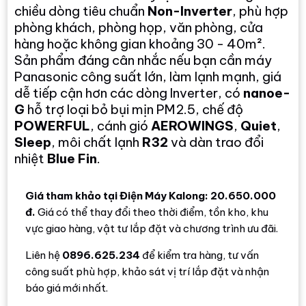
chiều dòng tiêu chuẩn
Non-Inverter
, phù hợp
phòng khách, phòng họp, văn phòng, cửa
hàng hoặc không gian khoảng 30 - 40m².
Sản phẩm đáng cân nhắc nếu bạn cần máy
Panasonic công suất lớn, làm lạnh mạnh, giá
dễ tiếp cận hơn các dòng Inverter, có
nanoe-
G
hỗ trợ loại bỏ bụi mịn PM2.5, chế độ
POWERFUL
, cánh gió
AEROWINGS
,
Quiet
,
Sleep
, môi chất lạnh
R32
và dàn trao đổi
nhiệt
Blue Fin
.
Giá tham khảo tại Điện Máy Kalong: 20.650.000
đ.
Giá có thể thay đổi theo thời điểm, tồn kho, khu
vực giao hàng, vật tư lắp đặt và chương trình ưu đãi.
Liên hệ
0896.625.234
để kiểm tra hàng, tư vấn
công suất phù hợp, khảo sát vị trí lắp đặt và nhận
báo giá mới nhất.