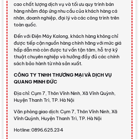
Kalong
cao chất lượng dịch vụ và tối ưu quy trình bán
hàng nhằm đáp ứng nhu cầu của khách hàng cá
nhân, doanh nghiệp, đại lý và các công trình trên
Máy lạnh Panasonic 2.5HP tiêu chuẩn,
toàn quốc.
giá dễ tiếp cận hơn dòng Inverter
Đến với Điện Máy Kalong, khách hàng không chỉ
Điều hòa Panasonic N24AKH-8
phù hợp với
được tiếp cận nguồn hàng chính hãng với mức giá
khách hàng cần máy lạnh Panasonic 24.000BTU
hấp dẫn mà còn được tư vấn tận tâm, hỗ trợ kỹ
cho phòng rộng, ưu tiên làm lạnh nhanh, thương hiệu
thuật chuyên nghiệp và hưởng đầy đủ các chính
bền, giá thấp hơn các dòng Inverter cao cấp. Máy có
sách bảo hành từ nhà sản xuất.
các tính năng thực dụng như
nanoe-G
,
POWERFUL
CÔNG TY TNHH THƯƠNG MẠI VÀ DỊCH VỤ
,
AEROWINGS
,
Quiet
,
Sleep
, sấy nhẹ,
QUANG MINH ĐỨC
hẹn giờ 24 giờ, tự khởi động lại ngẫu nhiên và dàn
trao đổi nhiệt
Blue Fin
.
Địa chỉ: Cụm 7, Thôn Vĩnh Ninh, Xã Vĩnh Quỳnh,
Huyện Thanh Trì, TP. Hà Nội
Điểm cần cân nhắc là model này là
Non-Inverter
,
không có Wi-Fi tích hợp, không có điều khiển từ xa
Văn phòng giao dịch: Cụm 7, Thôn Vĩnh Ninh, Xã
có dây và không có chức năng tự chẩn đoán lỗi theo
Vĩnh Quỳnh, Huyện Thanh Trì, TP. Hà Nội
thông số hãng. Nếu bạn dùng điều hòa nhiều giờ mỗi
Hotline: 0896.625.234
ngày và ưu tiên tiết kiệm điện, nên cân nhắc các dòng