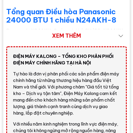
Tổng quan Điều hòa Panasonic
24000 BTU 1 chiều N24AKH-8
Panasonic N24AKH-8
có model bộ
CU/CS-N24AKH-
XEM THÊM
8
, gồm dàn lạnh
CS-N24AKH-8
và dàn nóng
CU-
N24AKH-8
. Đây là dòng
N - Tiêu Chuẩn Non-Inverter
,
tập trung vào khả năng làm lạnh mạnh, độ bền và chi phí
ĐIỆN MÁY KALONG – TỔNG KHO PHÂN PHỐI
đầu tư hợp lý cho khách hàng cần điều hòa Panasonic
ĐIỆN MÁY CHÍNH HÃNG TẠI HÀ NỘI
công suất lớn.
Tự hào là đơn vị phân phối các sản phẩm điện máy
Với công suất lạnh danh định
6,60 kW - 22.500 BTU/h
,
chính hãng từ những thương hiệu hàng đầu Việt
công suất điện vào
2.080W
, lưu lượng gió dàn lạnh
22,2
Nam và thế giới. Với phương châm "Giá tốt từ tổng
m³/phút
,
CSPF 3,35 W/W đạt 2 sao
và gas
R32
,
Điều
kho – Dịch vụ tận tâm", Điện Máy Kalong cam kết
hòa Panasonic 24000 BTU 1 chiều N24AKH-8
phù
mang đến cho khách hàng những sản phẩm chất
hợp các không gian rộng cần làm mát nhanh, không yêu
lượng, giá thành cạnh tranh cùng dịch vụ giao
hàng, lắp đặt chuyên nghiệp.
cầu Inverter hoặc điều khiển Wi-Fi.
Đánh giá nhanh từ Điện Máy
Với nhiều năm kinh nghiệm trong lĩnh vực điện máy,
chúng tôi không ngừng mở rộng nguồn hàng, nâng