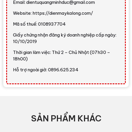
Inverter
như U24BKH-8, XU24BKH-8 hoặc
Email: dientuquangminhduc@gmail.com
XZ24BKH-8.
Website: https://dienmaykalong.com/
Mã số thuế: 0108937704
Thiết kế
Giấy chứng nhận đăng ký doanh nghiệp cấp ngày:
Panasonic CU/CS-N24AKH-8
có thiết kế treo tường
10/10/2019
màu trắng, kiểu dáng hiện đại, phù hợp cả không gian gia
đình và văn phòng. Dàn lạnh có kích thước khoảng
295 x
Thời gian làm việc: Thứ 2 – Chủ Nhật (07h30 –
1.060 x 249 mm
, trọng lượng khoảng
12 kg
, bề ngang
18h00)
rộng giúp phân bổ luồng gió tốt hơn trong phòng lớn.
Hỗ trợ ngoài giờ: 0896.625.234
Dàn nóng có kích thước khoảng
619 x 824 x 299 mm
,
trọng lượng khoảng
40 kg
. Khi lắp đặt, cần chọn vị trí
chắc chắn, thoáng gió, thuận tiện bảo dưỡng và đảm
bảo chiều dài ống đồng, độ cao chênh lệch và thoát
nước đúng kỹ thuật.
Công nghệ và tính năng nổi bật
SẢN PHẨM KHÁC
Công suất lớn 22.500 BTU/h cho phòng