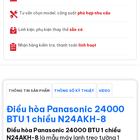
Tư vấn chọn model, công suất
phù hợp nhu cầu
Linh kiện, phụ kiện thay thế
sẵn có
Nhận hàng kiểm tra, thanh toán
linh hoạt
THÔNG TIN SẢN PHẨM
THÔNG SỐ KỸ THUẬT
VIDEO
Điều hòa Panasonic 24000
BTU 1 chiều N24AKH-8
Điều hòa Panasonic 24000 BTU 1 chiều
N24AKH-8
là mẫu máy lạnh treo tường 1