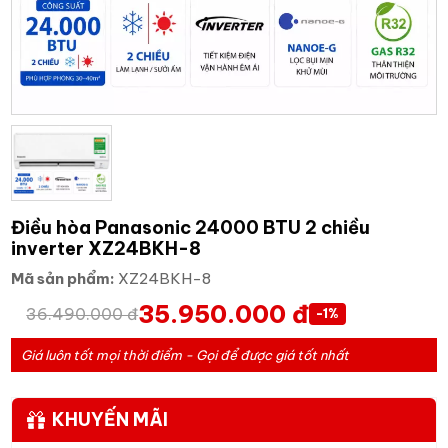
Điều hòa Panasonic 24000 BTU 2 chiều
inverter XZ24BKH-8
Mã sản phẩm:
XZ24BKH-8
35.950.000 đ
36.490.000 đ
-1%
Giá luôn tốt mọi thời điểm - Gọi để được giá tốt nhất
KHUYẾN MÃI