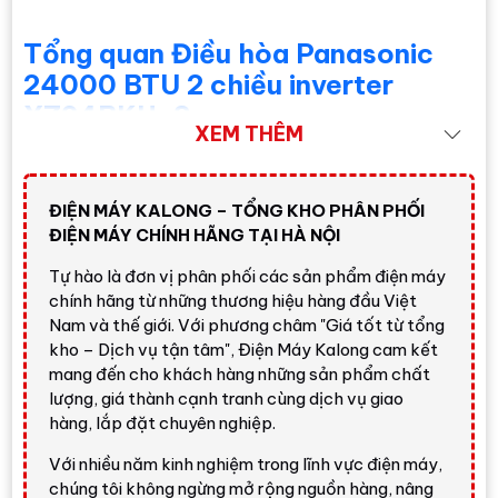
Tổng quan Điều hòa Panasonic
24000 BTU 2 chiều inverter
XZ24BKH-8
XEM THÊM
Panasonic XZ24BKH-8
có model bộ
CU/CS-
XZ24BKH-8
, gồm dàn lạnh
CS-XZ24BKH-8
và dàn
nóng
CU-XZ24BKH-8
. Đây là dòng
Hai chiều AERO
ĐIỆN MÁY KALONG – TỔNG KHO PHÂN PHỐI
ĐIỆN MÁY CHÍNH HÃNG TẠI HÀ NỘI
Inverter Cao cấp XZ (BKH-8)
, được thiết kế cho
khách hàng cần một chiếc điều hòa Panasonic công suất
Tự hào là đơn vị phân phối các sản phẩm điện máy
lớn, dùng được cả mùa hè và mùa đông.
chính hãng từ những thương hiệu hàng đầu Việt
Nam và thế giới. Với phương châm "Giá tốt từ tổng
Với công suất làm lạnh danh định
7,10 kW - 24.200
kho – Dịch vụ tận tâm", Điện Máy Kalong cam kết
BTU/h
, công suất sưởi danh định
8,00 kW - 27.300
mang đến cho khách hàng những sản phẩm chất
BTU/h
, lưu lượng gió dàn lạnh
21,0 m³/phút
, cùng nhiều
lượng, giá thành cạnh tranh cùng dịch vụ giao
công nghệ cao cấp như
nanoe™ X thế hệ 3
,
đèn báo
hàng, lắp đặt chuyên nghiệp.
chất lượng không khí
,
Wi-Fi tích hợp
và
iAUTO-X
,
Với nhiều năm kinh nghiệm trong lĩnh vực điện máy,
Điều hòa Panasonic 24000 BTU 2 chiều inverter
chúng tôi không ngừng mở rộng nguồn hàng, nâng
XZ24BKH-8
phù hợp không gian rộng cần làm lạnh