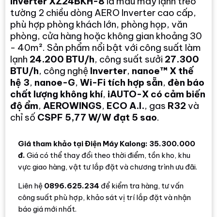
inverter XZ24BKH-8
là mẫu máy lạnh treo
tường 2 chiều dòng AERO Inverter cao cấp,
phù hợp phòng khách lớn, phòng họp, văn
phòng, cửa hàng hoặc không gian khoảng 30
- 40m². Sản phẩm nổi bật với công suất làm
lạnh
24.200 BTU/h
, công suất sưởi
27.300
BTU/h
, công nghệ
Inverter
,
nanoe™ X thế
hệ 3
,
nanoe-G
,
Wi-Fi tích hợp sẵn
,
đèn báo
chất lượng không khí
,
iAUTO-X có cảm biến
độ ẩm
,
AEROWINGS
,
ECO A.I.
, gas
R32
và
chỉ số
CSPF 5,77 W/W đạt 5 sao
.
Giá tham khảo tại Điện Máy Kalong: 35.300.000
đ.
Giá có thể thay đổi theo thời điểm, tồn kho, khu
vực giao hàng, vật tư lắp đặt và chương trình ưu đãi.
Liên hệ
0896.625.234
để kiểm tra hàng, tư vấn
công suất phù hợp, khảo sát vị trí lắp đặt và nhận
báo giá mới nhất.