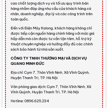
cao chất lượng dịch vụ và tối ưu quy trình bán
nhanh, sưởi ấm ổn định và cải thiện chất lượng không khí
hàng nhằm đáp ứng nhu cầu của khách hàng cá
trong phòng.
nhân, doanh nghiệp, đại lý và các công trình trên
Đánh giá nhanh từ Điện Máy
toàn quốc.
Kalong
Đến với Điện Máy Kalong, khách hàng không chỉ
được tiếp cận nguồn hàng chính hãng với mức giá
hấp dẫn mà còn được tư vấn tận tâm, hỗ trợ kỹ
Máy lạnh Panasonic 2.5HP 2 chiều cao
thuật chuyên nghiệp và hưởng đầy đủ các chính
cấp cho phòng rộng
sách bảo hành từ nhà sản xuất.
Điều hòa Panasonic XZ24BKH-8
phù hợp với
CÔNG TY TNHH THƯƠNG MẠI VÀ DỊCH VỤ
khách hàng cần máy lạnh treo tường công suất lớn
QUANG MINH ĐỨC
cho phòng khách, phòng họp, văn phòng hoặc cửa
Địa chỉ: Cụm 7, Thôn Vĩnh Ninh, Xã Vĩnh Quỳnh,
hàng khoảng 30 - 40m². Điểm mạnh của máy là khả
Huyện Thanh Trì, TP. Hà Nội
năng
làm lạnh và sưởi ấm
, công nghệ
Inverter
,
nanoe™ X thế hệ 3
,
nanoe-G
,
đèn báo chất lượng
Văn phòng giao dịch: Cụm 7, Thôn Vĩnh Ninh, Xã
không khí
, cảm biến bụi/mùi,
Wi-Fi tích hợp
,
Vĩnh Quỳnh, Huyện Thanh Trì, TP. Hà Nội
iAUTO-X
, cảm biến độ ẩm,
AEROWINGS
, chế độ
Hotline: 0896.625.234
Dry, Quiet, Sleep và dàn trao đổi nhiệt
Blue Fin
.