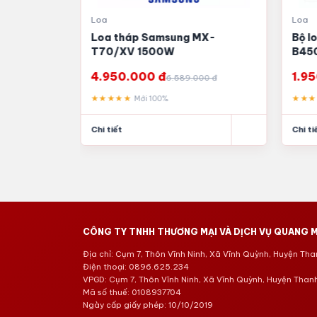
Loa
Loa
HT-S40R
Loa tháp Samsung MX-
Bộ l
T70/XV 1500W
B45
4.950.000 đ
1.9
00 đ
6.589.000 đ
★★★★★
★★
Mới 100%
Chi tiết
Chi ti
CÔNG TY TNHH THƯƠNG MẠI VÀ DỊCH VỤ QUANG M
Địa chỉ: Cụm 7, Thôn Vĩnh Ninh, Xã Vĩnh Quỳnh, Huyện Thanh
Điện thoại: 0896.625.234
VPGD: Cụm 7, Thôn Vĩnh Ninh, Xã Vĩnh Quỳnh, Huyện Thanh 
Mã số thuế: 0108937704
Ngày cấp giấy phép: 10/10/2019