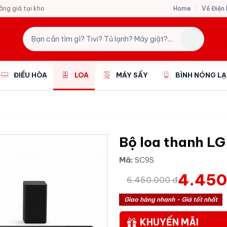
Home
Về Điện
hãng giá tại kho
ĐIỀU HÒA
LOA
MÁY SẤY
BÌNH NÓNG L
Bộ loa thanh L
Mã:
SC9S
4.450
6.450.000 đ
Giao hàng nhanh - Giá tốt nhất
KHUYẾN MÃI