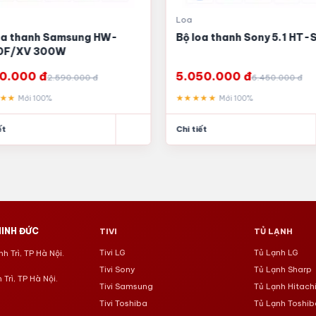
Loa
oa thanh Samsung HW-
Bộ loa thanh Sony 5.1 HT
0F/XV 300W
50.000 đ
5.050.000 đ
2.590.000 đ
6.450.000 đ
★★★
★★★★★
Mới 100%
Mới 100%
ết
Chi tiết
INH ĐỨC
TIVI
TỦ LẠNH
Tivi LG
Tủ Lạnh LG
 Trì, TP Hà Nội.
Tivi Sony
Tủ Lạnh Sharp
Trì, TP Hà Nội.
Tivi Samsung
Tủ Lạnh Hitach
Tivi Toshiba
Tủ Lạnh Toshib