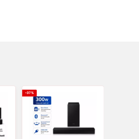
-37%
-26%