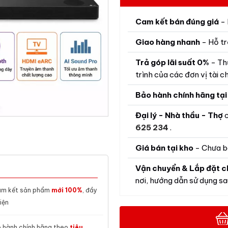
Cam kết bán đúng giá
- 
Giao hàng nhanh
- Hỗ tr
Trả góp lãi suất 0%
- Th
trình của các đơn vị tài ch
Bảo hành chính hãng tại
Đại lý - Nhà thầu - Thợ
c
625 234
.
Giá bán tại kho
- Chưa b
Vận chuyển & Lắp đặt c
nơi, hướng dẫn sử dụng sau
m kết sản phẩm
mới 100%
, đầy
iện
 hành chính hãng theo
tiêu