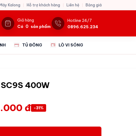
 Máy Kalong
Hỗ trợ khách hàng
Liên hệ
Bảng giá
Giỏ hàng
Hotline 24/7
0
Có
sản phẩm
0896.625.234
ẠNH
TỦ ĐÔNG
LÒ VI SÓNG
G SC9S 400W
.000 đ
-31%