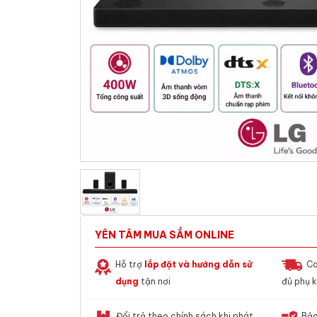
YÊN TÂM MUA SẮM ONLINE
Hỗ trợ
lắp đặt và hướng dẫn sử
Ca
dụng
tận nơi
đủ phụ k
Đổi trả theo chính sách khi phát
Bảo